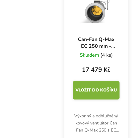
minimální hlučnost.
Výkon...
Can-Fan Q-Max
EC 250 mm -
2000 m3/h,
Skladem
(4 ks)
kovový ventilátor s
EC motorem
17 479 Kč
VLOŽIT DO KOŠÍKU
Výkonný a odhlučněný
kovový ventilátor Can
Fan Q-Max 250 s EC
motorem garantuje