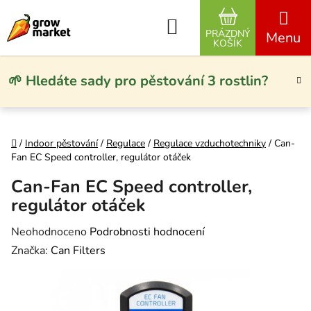
Přejít na obsah
Hledat
PRÁZDNÝ
NÁKUPNÍ KO
KOŠÍK
🌱 Hledáte sady pro pěstování 3 rostlin?
Domů
/
Indoor pěstování
/
Regulace
/
Regulace vzduchotechniky
/
Can-
Fan EC Speed controller, regulátor otáček
Can-Fan EC Speed controller,
regulátor otáček
Průměrné hodnocení produktu je 0,0 z 5 hvězdiček.
Neohodnoceno
Podrobnosti hodnocení
Značka:
Can Filters