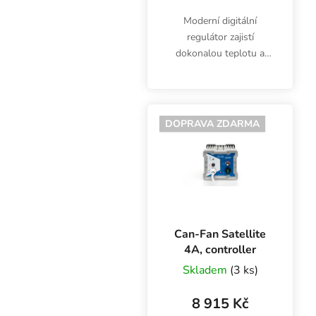
Moderní digitální
regulátor zajistí
dokonalou teplotu a
vlhkost automatickou
regulací výkonu
ventilátorů s EC
motorem. Can-Fan
DOPRAVA ZDARMA
Controller s přehledným
LCD displejem a
mnoha...
Can-Fan Satellite
4A, controller
Skladem
(3 ks)
8 915 Kč