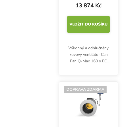
motorem
13 874 Kč
VLOŽIT DO KOŠÍKU
Výkonný a odhlučněný
kovový ventilátor Can
Fan Q-Max 160 s EC
motorem garantuje
nadstandardní
aerodynamickou
účinnost a životnost,
DOPRAVA ZDARMA
nízkou spotřebu i
minimální hlučnost.
Výkon...