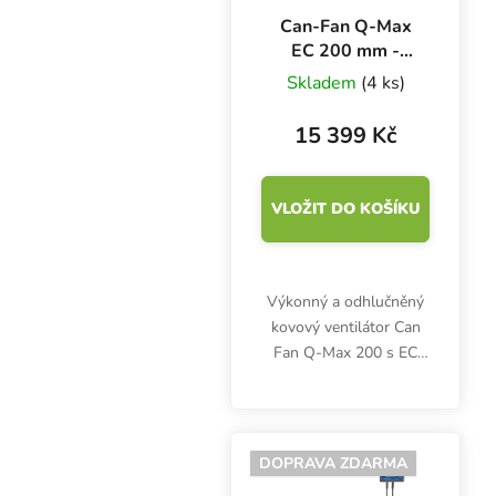
Can-Fan Q-Max
EC 200 mm -
1203 m3/h,
Skladem
(4 ks)
kovový ventilátor s
EC motorem
15 399 Kč
VLOŽIT DO KOŠÍKU
Výkonný a odhlučněný
kovový ventilátor Can
Fan Q-Max 200 s EC
motorem garantuje
nadstandardní
aerodynamickou
účinnost a životnost,
DOPRAVA ZDARMA
nízkou spotřebu i