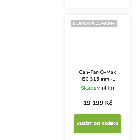
nadstandardní
aerodynamickou
účinnost a životnost,
DOPRAVA ZDARMA
nízkou spotřebu i
minimální hlučnost.
Výkon...
Can-Fan Q-Max
EC 315 mm -
2850 m3/h,
Skladem
(4 ks)
kovový ventilátor s
EC motorem
19 199 Kč
VLOŽIT DO KOŠÍKU