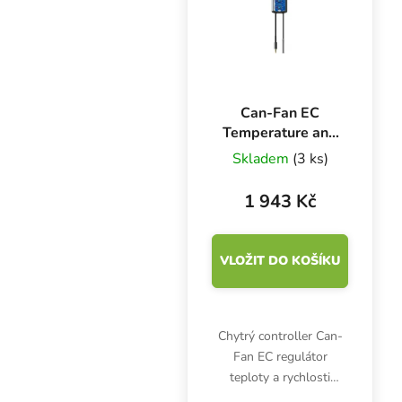
Can-Fan EC
Temperature and
Speed controller,
Skladem
(3 ks)
regulátor teploty a
otáček
1 943 Kč
VLOŽIT DO KOŠÍKU
Chytrý controller Can-
Fan EC regulátor
teploty a rychlosti
otáček je určen pro