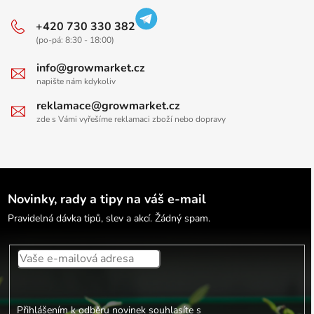
+420 730 330 382
(po-pá: 8:30 - 18:00)
info@growmarket.cz
napište nám kdykoliv
reklamace@growmarket.cz
zde s Vámi vyřešíme reklamaci zboží nebo dopravy
Novinky, rady a tipy na váš e-mail
Pravidelná dávka tipů, slev a akcí. Žádný spam.
Přihlášením k odběru novinek souhlasíte s