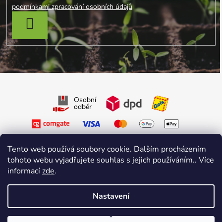
podmínkami zpracování osobních údajů
PŘIHLÁSIT SE
Osobní
odběr
Tento web používá soubory cookie. Dalším procházením
tohoto webu vyjadřujete souhlas s jejich používáním.. Více
informací
zde
.
Sledujte nás na Facebooku
Sledujte nás na Instagramu
Nastavení
Vytvořil Shoptet Premium
&
sniperdesign.cz