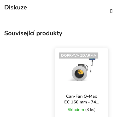
Diskuze
Související produkty
DOPRAVA ZDARMA
Can-Fan Q-Max
EC 160 mm - 746
m3/h, kovový
Skladem
(3 ks)
ventilátor s EC