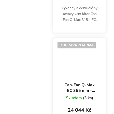
Výkonný a odhlučněný
kovový ventilátor Can
Fan Q-Max 315 s EC
motorem garantuje
nadstandardní
aerodynamickou
účinnost a životnost,
DOPRAVA ZDARMA
nízkou spotřebu i
minimální hlučnost.
Výkon...
Can-Fan Q-Max
EC 355 mm -
3247 m3/h,
Skladem
(3 ks)
kovový ventilátor s
EC motorem
24 044 Kč