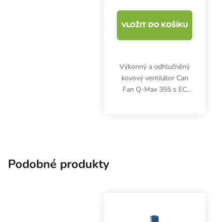
VLOŽIT DO KOŠÍKU
Výkonný a odhlučněný
kovový ventilátor Can
Fan Q-Max 355 s EC
motorem garantuje
nadstandardní
aerodynamickou
účinnost a životnost,
nízkou spotřebu i
minimální hlučnost.
Podobné produkty
Výkon...