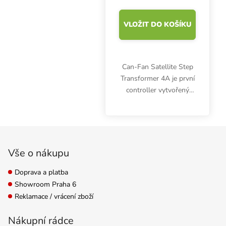
VLOŽIT DO KOŠÍKU
Can-Fan Satellite Step
Transformer 4A je první
controller vytvořený
speciálně pro řízení
rychlosti u
jednorychlostních
Zápatí
ventilátorů Can Fan z
řady Max Fan a Iso Max.
Vše o nákupu
Doprava a platba
Showroom Praha 6
Reklamace / vrácení zboží
Nákupní rádce