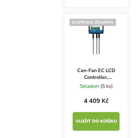
regulaci rychlosti
ventilátorů Can-Fan z
řady Q-Max EC nebo
DOPRAVA ZDARMA
Max-Fan Pro.
Can-Fan EC LCD
Controller,
regulátor otáček
Skladem
(5 ks)
4 409 Kč
VLOŽIT DO KOŠÍKU