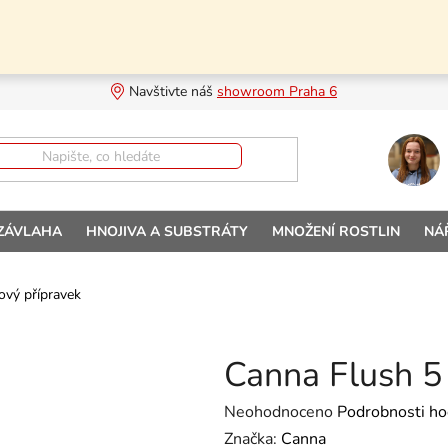
Navštivte náš 
showroom Praha 6
 ZÁVLAHA
HNOJIVA A SUBSTRÁTY
MNOŽENÍ ROSTLIN
NÁ
ový přípravek
Canna Flush 5 
Průměrné hodnocení produktu je
Neohodnoceno
Podrobnosti ho
Značka:
Canna