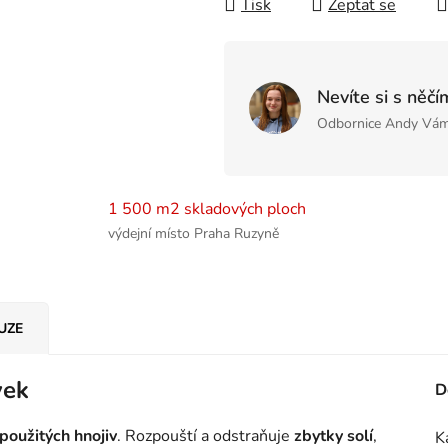
Tisk
Zeptat se
Nevíte si s něčí
Odbornice Andy Vám
1 500 m2 skladových ploch
výdejní místo Praha Ruzyně
UZE
vek
D
 použitých hnojiv
. Rozpouští a odstraňuje
zbytky solí
,
K