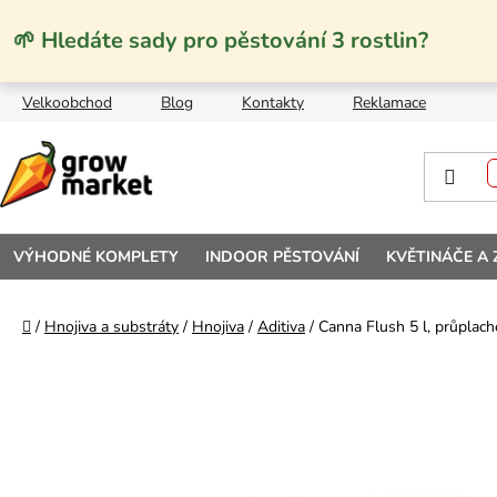
Přejít na obsah
🌱 Hledáte sady pro pěstování 3 rostlin?
Velkoobchod
Blog
Kontakty
Reklamace
VÝHODNÉ KOMPLETY
INDOOR PĚSTOVÁNÍ
KVĚTINÁČE A
Domů
/
Hnojiva a substráty
/
Hnojiva
/
Aditiva
/
Canna Flush 5 l, průplach