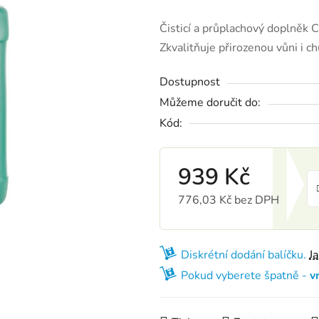
Čisticí a průplachový doplněk C
Zkvalitňuje přirozenou vůni i c
Dostupnost
Můžeme doručit do:
Kód:
939 Kč
776,03 Kč bez DPH
Měrná cena:
Diskrétní dodání balíčku.
J
Pokud vyberete špatně -
v