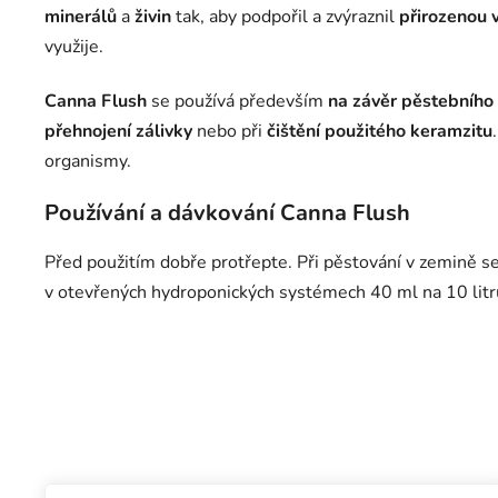
minerálů
a
živin
tak, aby podpořil a zvýraznil
přirozenou v
využije.
Canna Flush
se používá především
na závěr pěstebního
přehnojení zálivky
nebo při
čištění použitého keramzitu
organismy.
Používání a dávkování Canna Flush
Před použitím dobře protřepte. Při pěstování v zemině se
v otevřených hydroponických systémech 40 ml na 10 litr