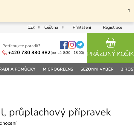
CZK
Čeština
Přihlášení
Registrace
Potřebujete poradit?
NÁKUPN
+420 730 330 382
PRÁZDNÝ KOŠÍK
(po-pá: 8:30 - 18:00)
ŘADÍ A POMŮCKY
MICROGREENS
SEZONNÍ VÝBĚR
3 ROS
l, průplachový přípravek
 0,0 z 5 hvězdiček.
dnocení