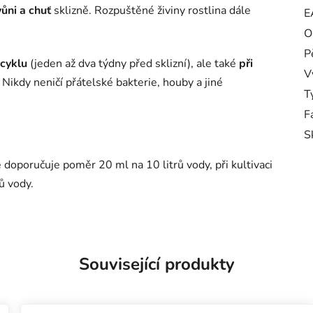
ůni a chuť
sklizně. Rozpuštěné živiny rostlina dále
E
O
P
 cyklu
(jeden až dva týdny před sklizní), ale také
při
V
. Nikdy neničí přátelské bakterie, houby a jiné
T
F
S
 doporučuje poměr 20 ml na 10 litrů vody, při kultivaci
ů vody.
Související produkty