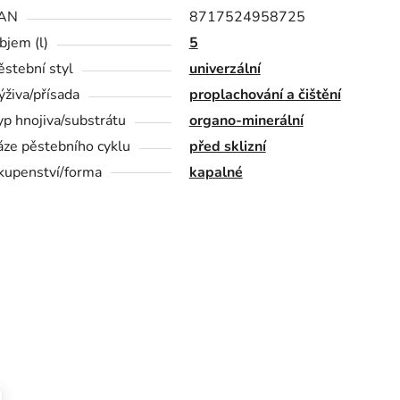
AN
8717524958725
bjem (l)
5
ěstební styl
univerzální
ýživa/přísada
proplachování a čištění
yp hnojiva/substrátu
organo-minerální
áze pěstebního cyklu
před sklizní
kupenství/forma
kapalné