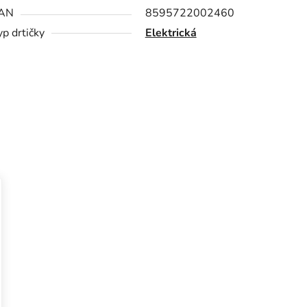
AN
8595722002460
yp drtičky
Elektrická