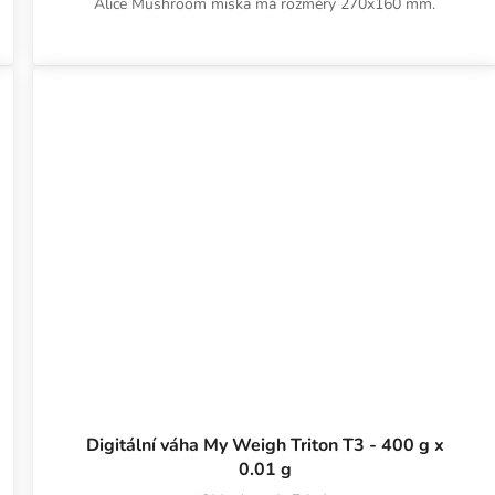
Alice Mushroom miska má rozměry 270x160 mm.
Digitální váha My Weigh Triton T3 - 400 g x
0.01 g