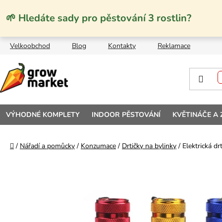
Přejít na obsah
🌱 Hledáte sady pro pěstování 3 rostlin?
Velkoobchod
Blog
Kontakty
Reklamace
VÝHODNÉ KOMPLETY
INDOOR PĚSTOVÁNÍ
KVĚTINÁČE A
Domů
/
Nářadí a pomůcky
/
Konzumace
/
Drtičky na bylinky
/
Elektrická dr