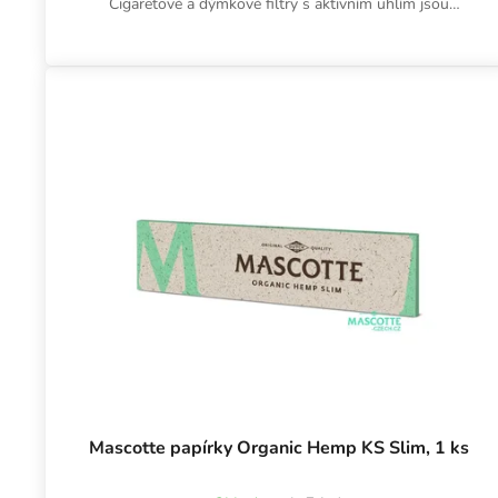
Cigaretové a dýmkové filtry s aktivním uhlím jsou
dodávány ve sklenici...
Mascotte papírky Organic Hemp KS Slim, 1 ks