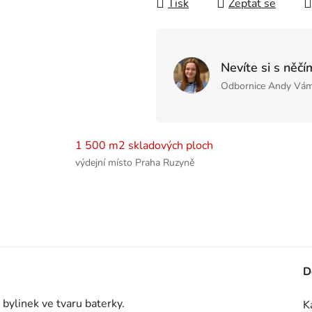
Tisk
Zeptat se
Nevíte si s něčí
Odbornice Andy Vám
1 500 m2 skladových ploch
výdejní místo Praha Ruzyně
D
 bylinek ve tvaru baterky.
K