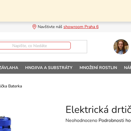
Navštivte náš 
showroom Praha 6
 ZÁVLAHA
HNOJIVA A SUBSTRÁTY
MNOŽENÍ ROSTLIN
NÁ
tička Baterka
Elektrická drti
Průměrné hodnocení produktu je
Neohodnoceno
Podrobnosti ho