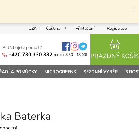
CZK
Čeština
Přihlášení
Registrace
Potřebujete poradit?
NÁKUPN
+420 730 330 382
PRÁZDNÝ KOŠÍK
(po-pá: 8:30 - 18:00)
ŘADÍ A POMŮCKY
MICROGREENS
SEZONNÍ VÝBĚR
3 ROS
čka Baterka
 0,0 z 5 hvězdiček.
dnocení