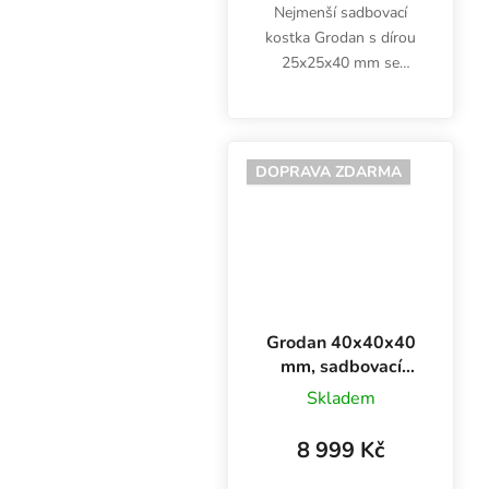
Nejmenší sadbovací
kostka Grodan s dírou
25x25x40 mm se
používá jako médium
pro zakořenění sazenic a
řízků. Minerální vata
rockwool s vynikajícím
DOPRAVA ZDARMA
poměrem vzduchu a
vody. Výhodné...
Grodan 40x40x40
mm, sadbovací
rockwool kostky s
Skladem
dírou, BOX 2250
KS
8 999 Kč