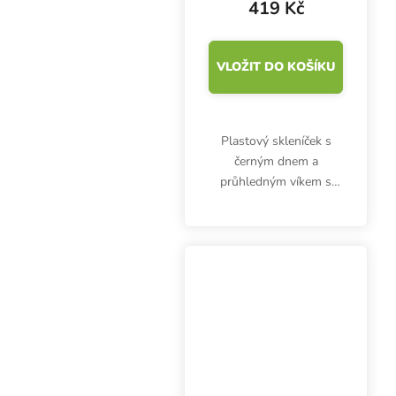
419 Kč
VLOŽIT DO KOŠÍKU
Plastový skleníček s
černým dnem a
průhledným víkem s
drážkou pro jedno
svítidlo je určen pro
GENT LED 18W.
Rozměry 58x37.5x22
cm. Černá barva,
zvrásněný povrch dna,
ventilační...