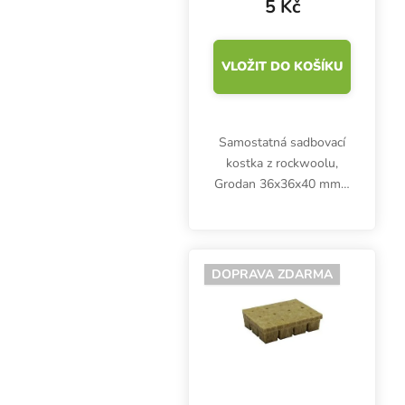
5 Kč
VLOŽIT DO KOŠÍKU
Samostatná sadbovací
kostka z rockwoolu,
Grodan 36x36x40 mm s
dírou. Inertní médium je
vhodné pro zakořenění
sazenic a řízků v
propagátorech a
DOPRAVA ZDARMA
plastových skleníčcích.