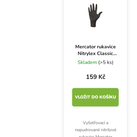
dokonalé podmínky až
pro 78...
Mercator rukavice
Nitrylex Classic
BLACK L, 100 ks
Skladem
(>5 ks)
159 Kč
VLOŽIT DO KOŠÍKU
Vyšetřovací a
nepudrované nitrilové
rukavice Mercator