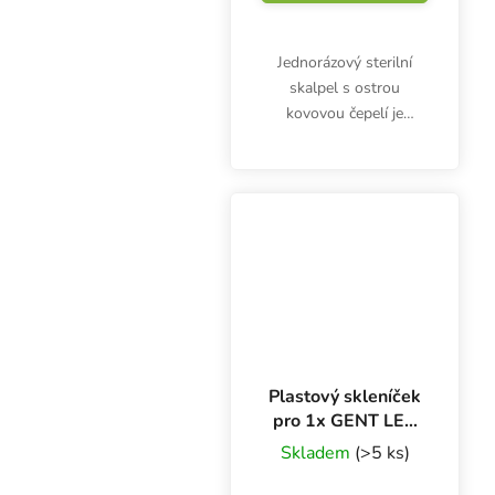
Jednorázový sterilní
skalpel s ostrou
kovovou čepelí je
vhodný hlavně pro
řízkování, ale využijete
ho i při precizním
odřezávání větviček,
stonků i celých bylinek
nebo plodů.
Plastový skleníček
pro 1x GENT LED
18W 58x37.5x22
Skladem
(>5 ks)
cm