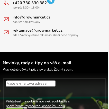
+420 730 330 382
(po-pá: 8:30 - 18:00)
info@growmarket.cz
napište nám kdykoliv
reklamace@growmarket.cz
zde s Vámi vyřešíme reklamaci zboží nebo dopravy
Novinky, rady a tipy na váš e-mail
Pravidelná dávka tipů, slev a akcí. Žádný spam.
Přihlášením k odběru novinek souhlasíte s
podmínkami zpracování osobních údajů