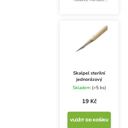
Nitrylex Classic BLACK
L, 100 ks. Jsou
klasifikovány jako
zdravotnický výrobek I.
třídy a prostředek
individuální ochrany...
Skalpel sterilní
jednorázový
Skladem
(>5 ks)
19 Kč
VLOŽIT DO KOŠÍKU