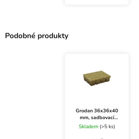
inertní médium vhodné
pro zakořenění sazenic a
řízků v propagátorech a
hydroponických
systémech.
Podobné produkty
Grodan 36x36x40
mm, sadbovací
rockwool kostka s
Skladem
(>5 ks)
dírou, 1 ks