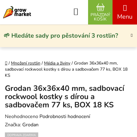
Přejít na obsah
Hledat
PRÁZDNÝ
NÁKUPNÍ KO
KOŠÍK
🌱 Hledáte sady pro pěstování 3 rostlin?
Domů
/
Množení rostlin
/
Média a živiny
/
Grodan 36x36x40 mm,
sadbovací rockwool kostky s dírou a sadbovačem 77 ks, BOX 18
KS
Grodan 36x36x40 mm, sadbovací
rockwool kostky s dírou a
sadbovačem 77 ks, BOX 18 KS
Průměrné hodnocení produktu je 0,0 z 5 hvězdiček.
Neohodnoceno
Podrobnosti hodnocení
Značka:
Grodan
DOPRAVA ZDARMA