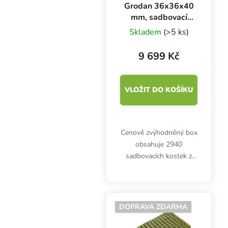
Grodan 36x36x40
mm, sadbovací
rockwool kostky s
Skladem
(>5 ks)
dírou, BOX 2940
KS
9 699 Kč
VLOŽIT DO KOŠÍKU
Cenově zvýhodněný box
obsahuje 2940
sadbovacích kostek z
rockwoolu, Grodan
36x36x40 mm s dírou
6x15 mm. Inertní
médium je vhodné pro
DOPRAVA ZDARMA
zakořenění sazenic a
řízků v propagátorech