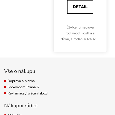
DETAIL
Čtyřcentimetrová
rockwool kostka s
dírou, Grodan 40x40x40
mm, efektivně
hospodaří s vodou a
podporuje ideální
Zápatí
kořenový systém u
sazenic nebo řízků.
Vše o nákupu
Cenově výhodný box
obsahuje...
Doprava a platba
Showroom Praha 6
Reklamace / vrácení zboží
Nákupní rádce