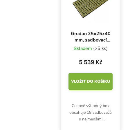
a...
Grodan 25x25x40
mm, sadbovací
rockwool kostky s
Skladem
(>5 ks)
dírou a
sadbovačem 150
5 539 Kč
ks, BOX 18 KS
VLOŽIT DO KOŠÍKU
Cenově výhodný box
obsahuje 18 sadbovačů
s nejmenšími
sadbovacími kostkami