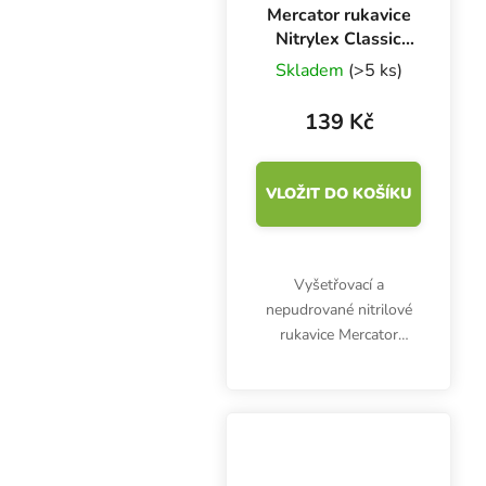
Mercator rukavice
Nitrylex Classic
BLUE L, 100 ks
Skladem
(>5 ks)
139 Kč
VLOŽIT DO KOŠÍKU
Vyšetřovací a
nepudrované nitrilové
rukavice Mercator
Nitrylex Classic BLUE L,
100 ks. Jsou
klasifikovány jako
zdravotnický výrobek I.
třídy a prostředek
individuální ochrany...