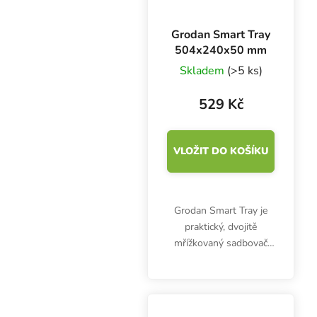
Grodan Smart Tray
504x240x50 mm
Skladem
(>5 ks)
529 Kč
VLOŽIT DO KOŠÍKU
Grodan Smart Tray je
praktický, dvojitě
mřížkovaný sadbovač
pro malé sadbovací
rockwool kostky. Tvrdý
odolný plast a stabilní
konstrukce zajistí