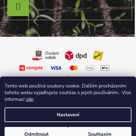
PŘIHLÁSIT SE
Osobní
odběr
Tento web používá soubory cookie. Dalším procházením
tohoto webu vyjadřujete souhlas s jejich používáním.. Více
Sledujte nás na Facebooku
informací
zde
.
Sledujte nás na Instagramu
Nastavení
Vytvořil Shoptet Premium
&
sniperdesign.cz
Copyright 2026
Growmarket.cz
. Všechna práva vyhrazena.
Odmítnout
Souhlasím