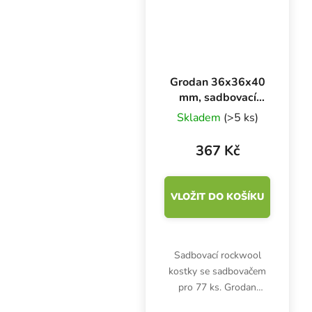
Grodan 36x36x40
mm, sadbovací
rockwool kostky s
Skladem
(>5 ks)
dírou a
sadbovačem 77 ks
367 Kč
VLOŽIT DO KOŠÍKU
Sadbovací rockwool
kostky se sadbovačem
pro 77 ks. Grodan
36x36x40 mm s dírou je