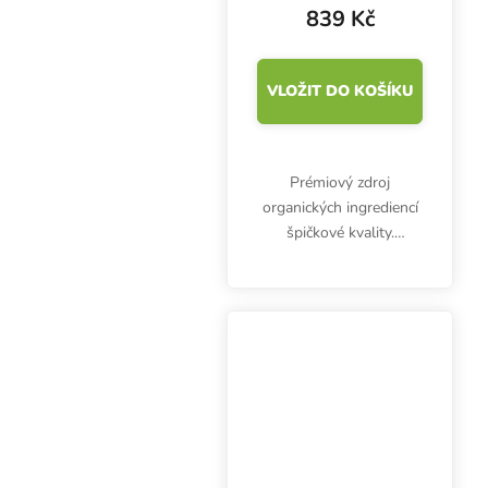
839 Kč
VLOŽIT DO KOŠÍKU
Prémiový zdroj
organických ingrediencí
špičkové kvality.
Advanced Nutrients
Iguana Juice True
Organics Grow je OIM
certifikovaná bio výživa
pro fázi růstu. True
Organics.