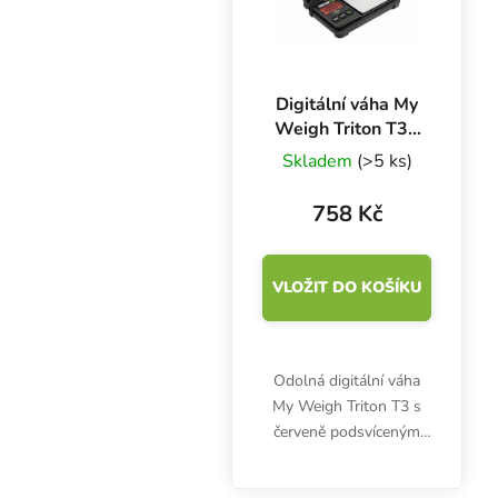
Digitální váha My
Weigh Triton T3 -
400 g x 0.01 g
Skladem
(>5 ks)
758 Kč
VLOŽIT DO KOŠÍKU
Odolná digitální váha
My Weigh Triton T3 s
červeně podsvíceným
displejem umožňuje
vážení s maximálním