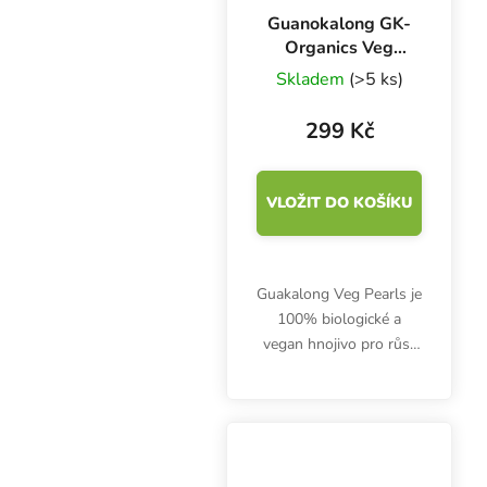
Guanokalong GK-
Organics Veg
Pearls 1 l, růstové
Skladem
(>5 ks)
bio hnojivo
299 Kč
VLOŽIT DO KOŠÍKU
Guakalong Veg Pearls je
100% biologické a
vegan hnojivo pro růst
NPK 11-0-5. Organický
zdroj dusíku a draslíku
uvolňuje živiny
postupně.