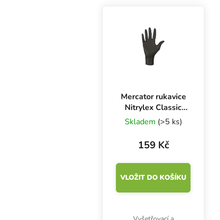
zatížením 400 g a
rozlišením 0.01 g.
Přesná váha včetně
baterií.
Mercator rukavice
Nitrylex Classic
BLACK L, 100 ks
Skladem
(>5 ks)
159 Kč
VLOŽIT DO KOŠÍKU
Vyšetřovací a