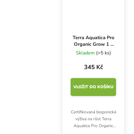
Terra Aquatica Pro
Organic Grow 1 l,
bio hnojivo na růst
Skladem
(>5 ks)
345 Kč
VLOŽIT DO KOŠÍKU
Certifikovaná bioponická
výživa na růst Terra
Aquatica Pro Organic
Grow (G.O. Thrive) je