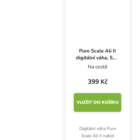
květináč 20x20x23 cm,...
Pure Scale Ali II
digitální váha, 500
g x 0.1 g
Na cestě
399 Kč
VLOŽIT DO KOŠÍKU
Digitální váha Pure
Scale Ali II nabízí