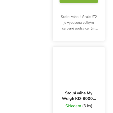
Stolní váha J-Scale JT2
je vybavena velkým
červeně podsvíceným
displejem a vážicí
plochou z nerezové
oceli. Umožňuje
přepínání měrných
jednotek pro vážení a
provoz bez baterií...
Stolní váha My
Weigh KD-8000 -
8 kg x 1 g
Skladem
(3 ks)