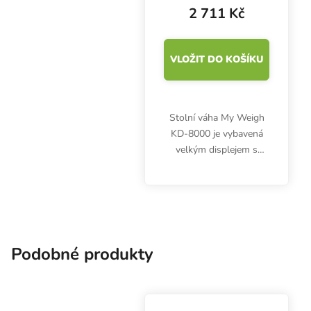
2 711 Kč
VLOŽIT DO KOŠÍKU
Stolní váha My Weigh
KD-8000 je vybavená
velkým displejem s
vypínatelným
podsvícením a
odstranitelným
ochranným krytem pro
práci v nečistém
prostředí. S funkcí...
Podobné produkty