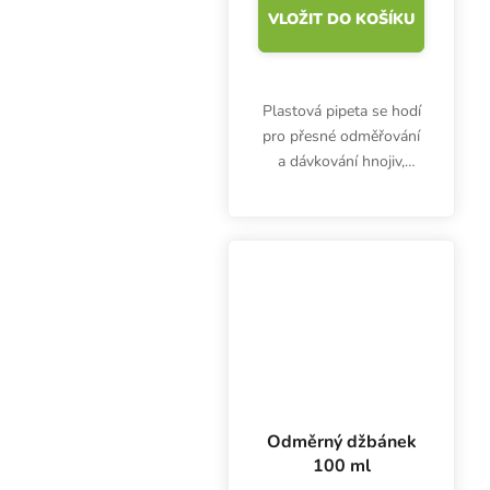
VLOŽIT DO KOŠÍKU
Plastová pipeta se hodí
pro přesné odměřování
a dávkování hnojiv,
doplňků nebo kyselin.
Pipeta 3 ml nejen pro
pěstitele.
Odměrný džbánek
100 ml