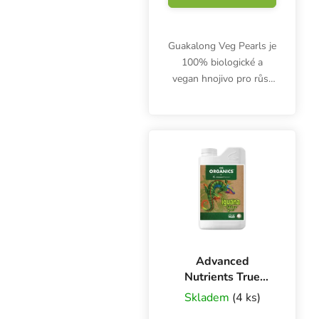
Guakalong Veg Pearls je
100% biologické a
vegan hnojivo pro růst
NPK 11-0-5. Organický
zdroj dusíku a draslíku
uvolňuje živiny
postupně.
Advanced
Nutrients True
Organics Iguana
Skladem
(4 ks)
Juice Grow OIM 1 l