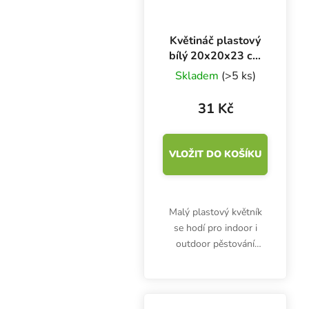
Květináč plastový
bílý 20x20x23 cm
- 5.7 l
Skladem
(>5 ks)
31 Kč
VLOŽIT DO KOŠÍKU
Malý plastový květník
se hodí pro indoor i
outdoor pěstování
bylinek, ovoce, zeleniny.
Na přímém světle se
nezahřívá tolik, jako
tmavé květináče. Bílý