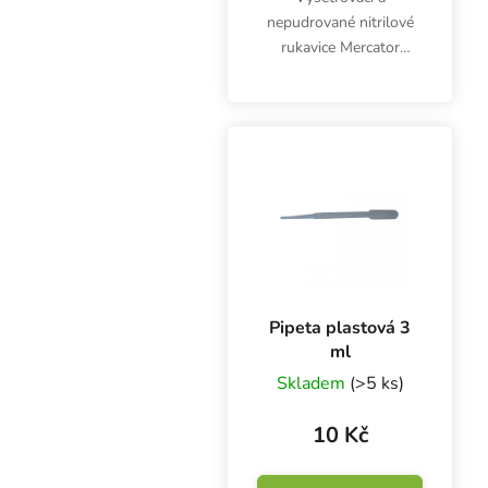
nepudrované nitrilové
rukavice Mercator
Nitrylex Classic BLACK
L, 100 ks. Jsou
klasifikovány jako
zdravotnický výrobek I.
třídy a prostředek
individuální ochrany...
Pipeta plastová 3
ml
Skladem
(>5 ks)
10 Kč