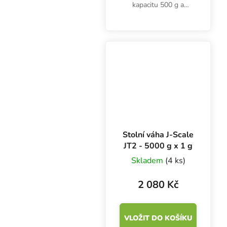
kapacitu 500 g a
přesnost 0.1 g. Ideální
pomocník při vážení
potravin, bylinek nebo
drobných předmětů a
věcí s maximální
hmotností 0.5 kg.
Stolní váha J-Scale
JT2 - 5000 g x 1 g
Skladem
(4 ks)
2 080 Kč
VLOŽIT DO KOŠÍKU