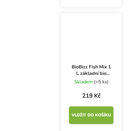
vhodná pro každé
prostředí, substrát i
rostlinu. Podporuje
rozvoj kořenů a celkový
růst.
BioBizz Fish Mix 1
l, základní bio
hnojivo na růst
Skladem
(>5 ks)
219 Kč
VLOŽIT DO KOŠÍKU