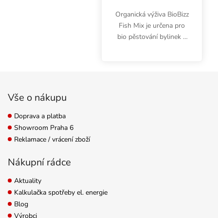
Organická výživa BioBizz
Fish Mix je určena pro
bio pěstování bylinek v
půdním nebo
kokosovém substrátu.
Bio hnojivo podporuje
Zápatí
rychlejší růst.
Vše o nákupu
Doprava a platba
Showroom Praha 6
Reklamace / vrácení zboží
Nákupní rádce
Aktuality
Kalkulačka spotřeby el. energie
Blog
Výrobci