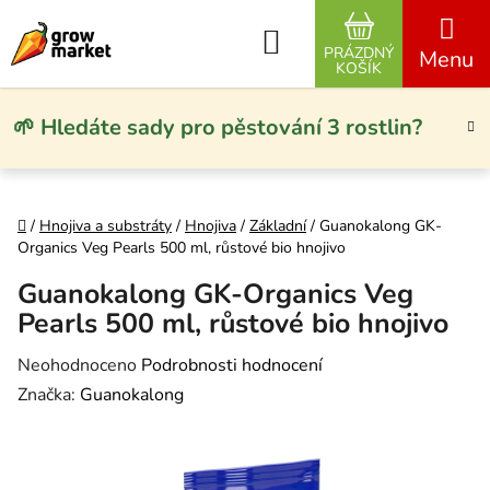
Přejít na obsah
Hledat
PRÁZDNÝ
NÁKUPNÍ KO
KOŠÍK
🌱 Hledáte sady pro pěstování 3 rostlin?
Domů
/
Hnojiva a substráty
/
Hnojiva
/
Základní
/
Guanokalong GK-
Organics Veg Pearls 500 ml, růstové bio hnojivo
Guanokalong GK-Organics Veg
Pearls 500 ml, růstové bio hnojivo
Průměrné hodnocení produktu je 0,0 z 5 hvězdiček.
Neohodnoceno
Podrobnosti hodnocení
Značka:
Guanokalong