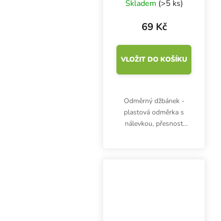
Skladem
(>5 ks)
69 Kč
VLOŽIT DO KOŠÍKU
Odměrný džbánek -
plastová odměrka s
nálevkou, přesnost
stupnice 10 ml, objem
100 ml, výška 72 mm,
průměr 60 mm. Dílky
pro odměření po 2 ml.