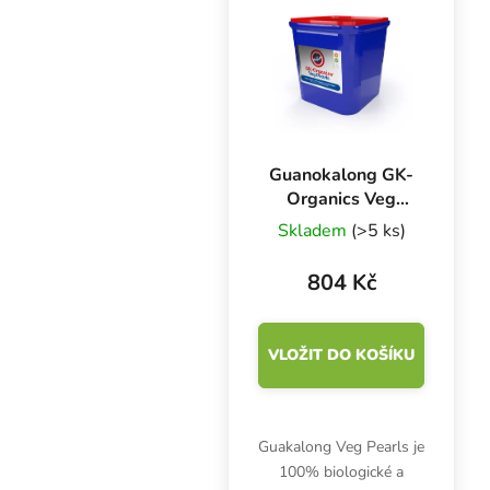
Guanokalong GK-
Organics Veg
Pearls 5 l, růstové
Skladem
(>5 ks)
bio hnojivo
804 Kč
VLOŽIT DO KOŠÍKU
Guakalong Veg Pearls je
100% biologické a