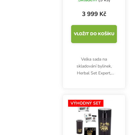
3 999 Kč
VLOŽIT DO KOŠÍKU
Velka sada na
skladování bylinek,
Herbal Set Expert,
obsahuje ruční střihač
Bowl Trimmer, 2x
velkou podtlakovou
dózu Qnubu California,
VÝHODNÝ SET
2x sáček Qnubu Press
To Open 7 g a 3.5 g,...