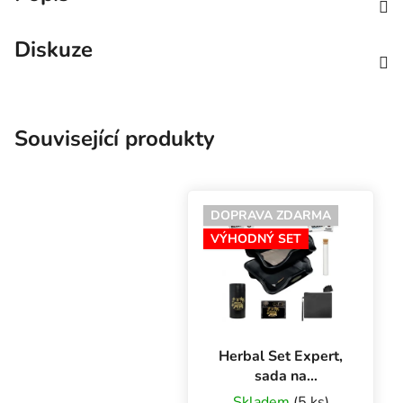
Diskuze
Související produkty
DOPRAVA ZDARMA
VÝHODNÝ SET
Herbal Set Expert,
sada na
skladování bylinek
Skladem
(5 ks)