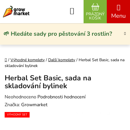
Přejít na obsah
Hledat
PRÁZDNÝ
NÁKUPNÍ KO
KOŠÍK
🌱 Hledáte sady pro pěstování 3 rostlin?
Domů
/
Výhodné komplety
/
Další komplety
/
Herbal Set Basic, sada na
skladování bylinek
Herbal Set Basic, sada na
skladování bylinek
Průměrné hodnocení produktu je 0,0 z 5 hvězdiček.
Neohodnoceno
Podrobnosti hodnocení
Značka:
Growmarket
VÝHODNÝ SET