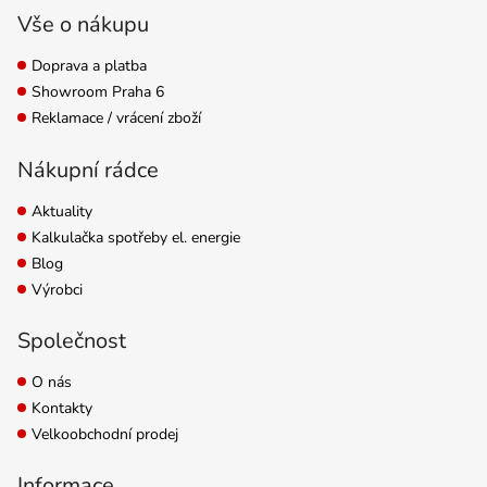
550 ml, Pop Top dózu
Vše o nákupu
50 ml, sklenici...
Doprava a platba
Showroom Praha 6
Reklamace / vrácení zboží
Nákupní rádce
Aktuality
Kalkulačka spotřeby el. energie
Blog
Výrobci
Společnost
O nás
Kontakty
Velkoobchodní prodej
Informace