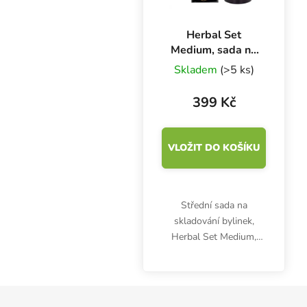
Herbal Set
Medium, sada na
skladování bylinek
Skladem
(>5 ks)
399 Kč
VLOŽIT DO KOŠÍKU
Střední sada na
skladování bylinek,
Herbal Set Medium,
obsahuje sáček Qnubu
Press To Open 7 g,
plastovou podtlakovou
Zápatí
dózu Qnubu California