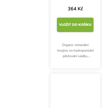
364 Kč
VLOŽIT DO KOŠÍKU
Organo-minerální
hnojivo na hydroponické
pěstování salátu,
špenátu nebo řeřichy,
Jungle Garden G1,
pomůže vytvořit zdravé
a křupavé listy plné
vitamínů. Objem 1 l.