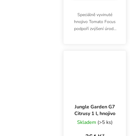
Speciálně vyvinuté
hnojivo Tomato Focus
podpoří zvýšení úrody
rajčat při pěstování na
záhoně i na balkóně.
Koncentrovaná výživa je
vhodná také pro okurky,
cukety, papriky a...
Jungle Garden G7
Citrusy 1 l, hnojivo
Skladem
(>5 ks)