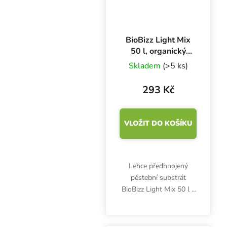
BioBizz Light Mix
50 l, organický
substrát
Skladem
(>5 ks)
293 Kč
VLOŽIT DO KOŠÍKU
Lehce předhnojený
pěstební substrát
BioBizz Light Mix 50 l s
perlitem je vhodný na
bio pěstování bylinek ve
vegan kvalitě. Obsahuje