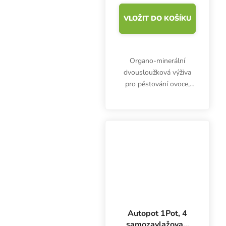
VLOŽIT DO KOŠÍKU
Organo-minerální
dvousloužková výživa
pro pěstování ovoce,
zeleniny a bylinek. Base
1 l se používá jako
základní složka v
kombinaci s dalšími
hnojivy Jungle Garden.
Autopot 1Pot, 4
samozavlažovací