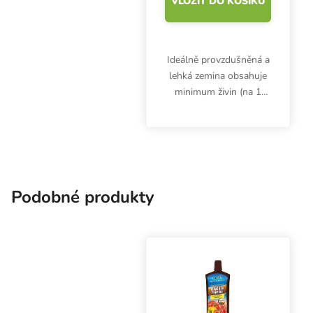
VLOŽIT DO KOŠÍKU
Ideálně provzdušněná a
lehká zemina obsahuje
minimum živin (na 1
týden). Substrát
Plagron Light mix 50 l
je směs vysoce kvalitní
rašeliny a vzdušného
perlitu, která umožňuje...
Podobné produkty