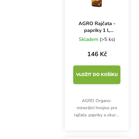
AGRO Rajčata -
papriky 1 l,
základní hnojivo
Skladem
(>5 ks)
146 Kč
VLOŽIT DO KOŠÍKU
AGRO Organo-
minerální hnojivo pro
rajčata, papriky a okurky
je unikátní kapalné
hnojivo. Minerální složka
zajišťuje rychlý přísun