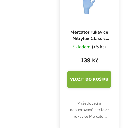
Mercator rukavice
Nitrylex Classic
BLUE L, 100 ks
Skladem
(>5 ks)
139 Kč
VLOŽIT DO KOŠÍKU
Vyšetřovací a
nepudrované nitrilové
rukavice Mercator
Nitrylex Classic BLUE L,