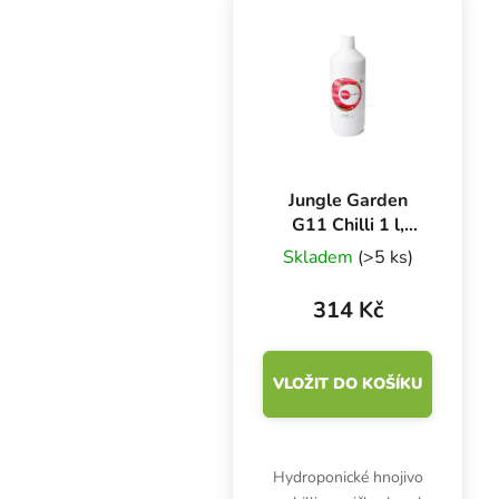
vysokého obsahu živin,
zatímco organická
složka...
Jungle Garden
G11 Chilli 1 l,
hnojivo
Skladem
(>5 ks)
314 Kč
VLOŽIT DO KOŠÍKU
Hydroponické hnojivo