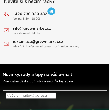
Nevíte si s něčím rady?
+420 730 330 382
(po-pá: 8:30 - 18:00)
info@growmarket.cz
napište nám kdykoliv
reklamace@growmarket.cz
zde s Vámi vyřešíme reklamaci zboží nebo dopravy
Novinky, rady a tipy na váš e-mail
Pravidelná dávka tipů, slev a akcí. Žádný spam.