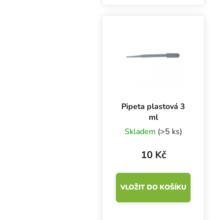
100 ks. Jsou
klasifikovány jako
zdravotnický výrobek I.
třídy a prostředek
individuální ochrany...
Pipeta plastová 3
ml
Skladem
(>5 ks)
10 Kč
VLOŽIT DO KOŠÍKU