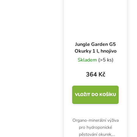
hydroponických
systémech a inertních...
Jungle Garden G5
Okurky 1 l, hnojivo
Skladem
(>5 ks)
364 Kč
VLOŽIT DO KOŠÍKU
Organo-minerální výživa
pro hydroponické
pěstování okurek,