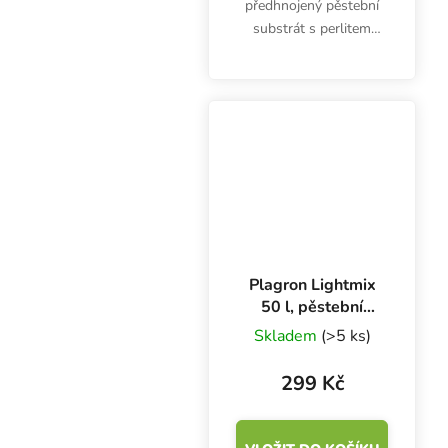
předhnojený pěstební
substrát s perlitem
Atami Janeco Lightmix
obsahuje živiny na max.
tři týdny. Riziko
přehnojení je minimální.
Plagron Lightmix
50 l, pěstební
substrát s
Skladem
(>5 ks)
perlitem
299 Kč