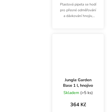
Plastová pipeta se hodí
pro přesné odměřování
a dávkování hnojiv,
doplňků nebo kyselin.
Pipeta 3 ml nejen pro
pěstitele.
Jungle Garden
Base 1 l, hnojivo
Skladem
(>5 ks)
364 Kč