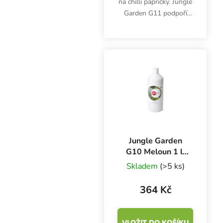
na chilli papričky. Jungle
Garden G11 podpoří
růst i tvorbu šťavnatých
plodů. Používá se jako
dvousložková výživa s
Jungle Garden Base.
Jungle Garden
G10 Meloun 1 l,
hnojivo
Skladem
(>5 ks)
364 Kč
VLOŽIT DO KOŠÍKU