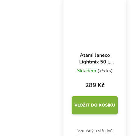
živiny jen na 1. týden,
pak vyžaduje...
Atami Janeco
Lightmix 50 l,
pěstební substrát
Skladem
(>5 ks)
289 Kč
VLOŽIT DO KOŠÍKU
Vzdušný a středně