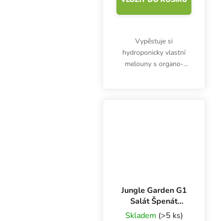
Vypěstuje si
hydroponicky vlastní
melouny s organo-
minerální
dvousložkovou výživou
Jungle Garden G10 a
Base. Objem 1 l.
Jungle Garden G1
Salát Špenát
Řeřicha 1 l, hnojivo
Skladem
(>5 ks)