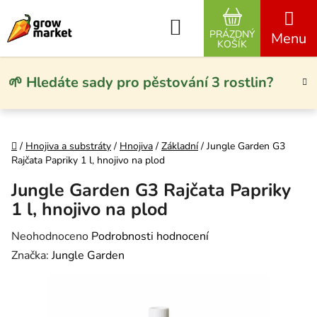
Přejít na obsah
Hledat
PRÁZDNÝ
NÁKUPNÍ KO
KOŠÍK
🌱 Hledáte sady pro pěstování 3 rostlin?
Domů
/
Hnojiva a substráty
/
Hnojiva
/
Základní
/
Jungle Garden G3
Rajčata Papriky 1 l, hnojivo na plod
Jungle Garden G3 Rajčata Papriky
1 l, hnojivo na plod
Průměrné hodnocení produktu je 0,0 z 5 hvězdiček.
Neohodnoceno
Podrobnosti hodnocení
Značka:
Jungle Garden