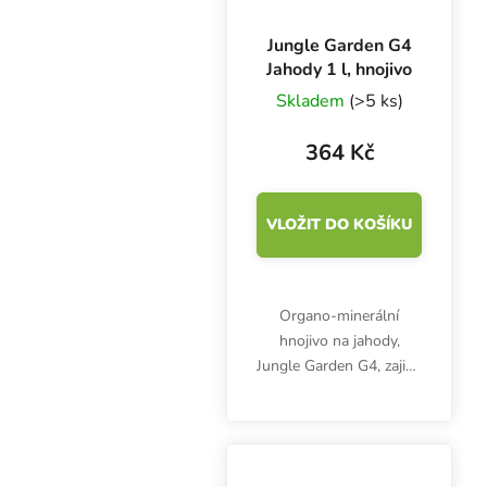
Jungle Garden G4
Jahody 1 l, hnojivo
Skladem
(>5 ks)
364 Kč
VLOŽIT DO KOŠÍKU
Organo-minerální
hnojivo na jahody,
Jungle Garden G4, zajistí
kvalitní produkci
zdravých, šťavnatých a
chutných plodů. Pro
pěstování v