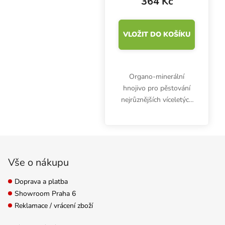
364 Kč
VLOŽIT DO KOŠÍKU
Organo-minerální
hnojivo pro pěstování
nejrůznějších víceletých
citrusů. Jungle Garden
G7 je vhodné hlavně pro
hydroponickou kultivaci.
Zápatí
Objem 1 l.
Vše o nákupu
Doprava a platba
Showroom Praha 6
Reklamace / vrácení zboží