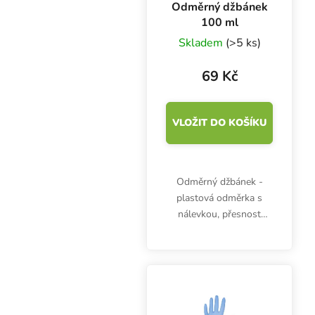
Odměrný džbánek
100 ml
Skladem
(>5 ks)
69 Kč
VLOŽIT DO KOŠÍKU
Odměrný džbánek -
plastová odměrka s
nálevkou, přesnost
stupnice 10 ml, objem
100 ml, výška 72 mm,
průměr 60 mm. Dílky
pro odměření po 2 ml.