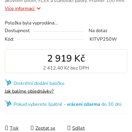
aktivním uhlím, FLEX a stahovací pásky. Průměr 100 mm.
Více informací
Položka byla vyprodána…
Dostupnost
Na dotaz
Kód:
KITVP250W
2 919 Kč
2 412,40 Kč bez DPH
Měrná cena:
Diskrétní dodání balíčku.
Jak balíme objednávky?
Pokud vyberete špatně -
vrácení zdarma
do 30 dní.
Tisk
Zeptat se
Sdílet