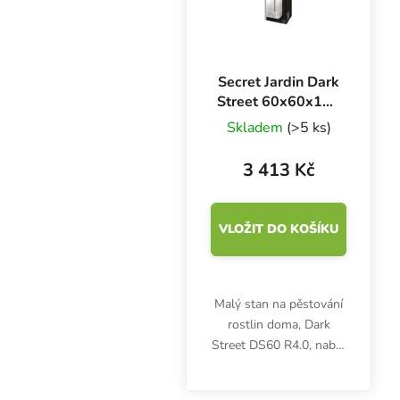
Secret Jardin Dark
Street 60x60x158
cm, DS60 R4.0
Skladem
(>5 ks)
3 413 Kč
VLOŽIT DO KOŠÍKU
Malý stan na pěstování
rostlin doma, Dark
Street DS60 R4.0, nabízí
rozměry 60x60x158 cm.
Proto je vhodný pro