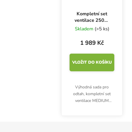
Kompletní set
ventilace 250W
MEDIUM - Ø 100
Skladem
(>5 ks)
mm, odtah 200
m3/h
1 989 Kč
VLOŽIT DO KOŠÍKU
Výhodná sada pro
odtah, kompletní set
ventilace MEDIUM
250W, se skládá z
dvourychlostního
ventilátoru, uhlíkového
Zápatí
filtru, potrubí a