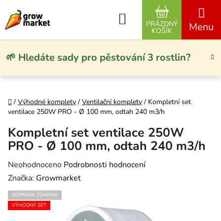
Přejít na obsah
Hledat
PRÁZDNÝ
NÁKUPNÍ KO
KOŠÍK
🌱 Hledáte sady pro pěstování 3 rostlin?
Domů
/
Výhodné komplety
/
Ventilační komplety
/
Kompletní set
ventilace 250W PRO - Ø 100 mm, odtah 240 m3/h
Kompletní set ventilace 250W
PRO - Ø 100 mm, odtah 240 m3/h
Průměrné hodnocení produktu je 0,0 z 5 hvězdiček.
Neohodnoceno
Podrobnosti hodnocení
Značka:
Growmarket
DOPRAVA ZDARMA
VÝHODNÝ SET