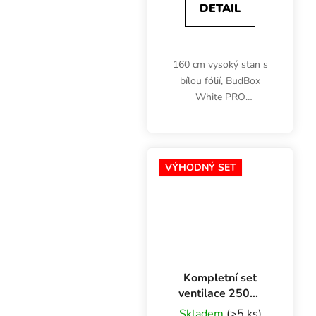
DETAIL
160 cm vysoký stan s
bílou fólií, BudBox
White PRO
Intermediate, umožňuje
pěstování bylinek pod
slabším LED nebo CFL
osvětlením na ploše 0.5
VÝHODNÝ SET
m2.
Kompletní set
ventilace 250W
MEDIUM - Ø 100
Skladem
(>5 ks)