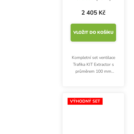
kompletní set
ventilace
2 405 Kč
VLOŽIT DO KOŠÍKU
Kompletní set ventilace
Trafika KIT Extractor s
průměrem 100 mm
obsahuje vše potřebné
pro odvětrávání malých
pěstebních stanů: axiální
TT ventilátor 145-187
VÝHODNÝ SET
m3/h s kabelem,...