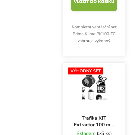
VLOŽIT DO KOŠÍKU
Kompletní ventilační set
Prima Klima PK100-TC
zahrnuje výkonný
ventilátor s regulací
otáček dle teploty,
účinný pachový filtr s
aktivním uhlím, odolné
VÝHODNÝ SET
3m ventilační potrubí,...
Trafika KIT
Extractor 100 mm
/ 250 m3/h,
Skladem
(>5 ks)