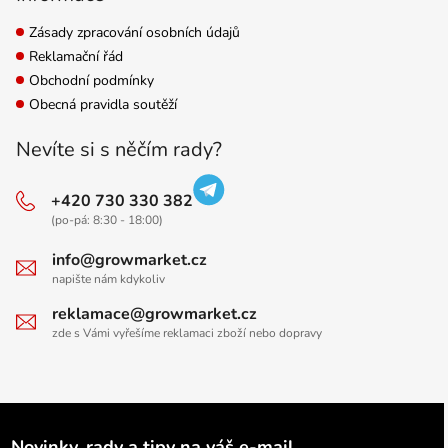
Zásady zpracování osobních údajů
Reklamační řád
Obchodní podmínky
Obecná pravidla soutěží
Nevíte si s něčím rady?
+420 730 330 382
(po-pá: 8:30 - 18:00)
info@growmarket.cz
napište nám kdykoliv
reklamace@growmarket.cz
zde s Vámi vyřešíme reklamaci zboží nebo dopravy
Novinky, rady a tipy na váš e-mail