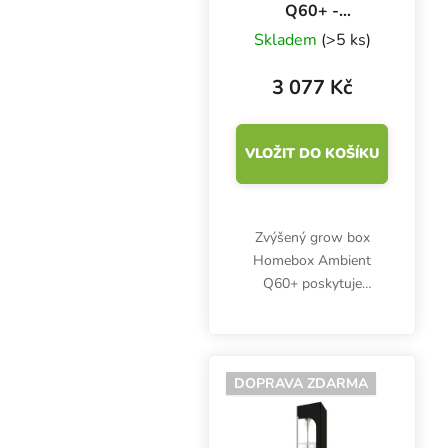
Q60+ -
60x60x160 cm
Skladem
(>5 ks)
3 077 Kč
VLOŽIT DO KOŠÍKU
Zvýšený grow box
Homebox Ambient
Q60+ poskytuje
rostlinám víc prostoru
na malé ploše. Plocha
0.36 m2, výška stanu
160 cm.
DOPRAVA ZDARMA