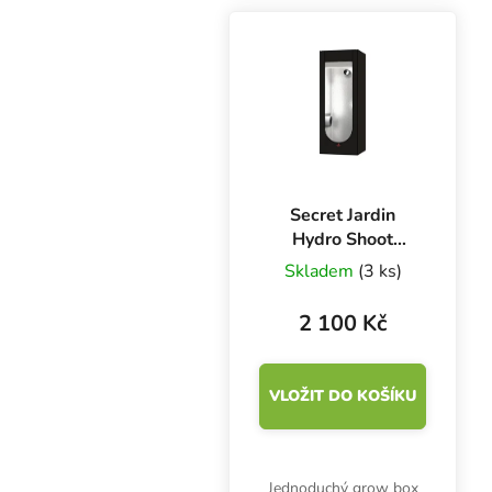
250W HPS výbojku
nebo 200W LED
svítidlo. Plocha 0.36 m2.
Secret Jardin
Hydro Shoot
60x60x160 cm,
Skladem
(3 ks)
HS60 R2.0
2 100 Kč
VLOŽIT DO KOŠÍKU
Jednoduchý grow box