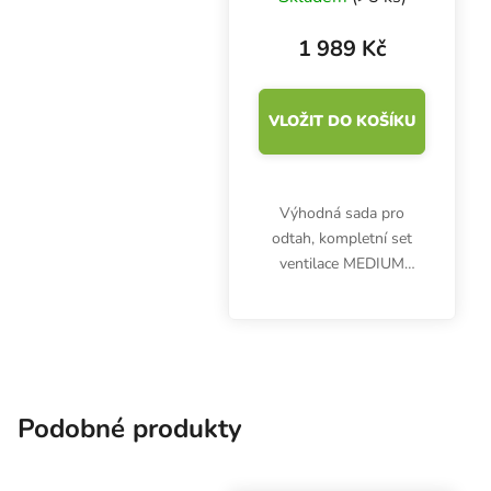
mm, odtah 200
m3/h
1 989 Kč
VLOŽIT DO KOŠÍKU
Výhodná sada pro
odtah, kompletní set
ventilace MEDIUM
250W, se skládá z
dvourychlostního
ventilátoru, uhlíkového
filtru, potrubí a
příslušenství. Průměr
100 mm.
Podobné produkty