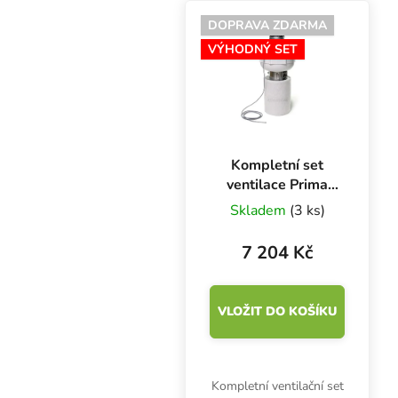
DOPRAVA ZDARMA
VÝHODNÝ SET
Kompletní set
ventilace Prima
Klima PKVS
Skladem
(3 ks)
PK100-EC-TC,
100 mm - 580
7 204 Kč
m3/h
VLOŽIT DO KOŠÍKU
Kompletní ventilační set