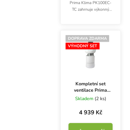
Prima Klima PK100EC-
TC zahrnuje výkonný
ventilátor s regulací
otáček dle teploty a EC
motorem, účinný
pachový filtr s aktivním
DOPRAVA ZDARMA
uhlím, odolné 3m...
VÝHODNÝ SET
Kompletní set
ventilace Prima
Klima PKVS
Skladem
(2 ks)
PK100-TC, 100
mm - 280 m3/h
4 939 Kč