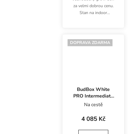
za velmi dobrou cenu.
Stan na indoor
pěstování bylinek Hydro
Shoot HS60 od Secret
Jardin nabízí pěstební
plochu 0.36 m2.
DOPRAVA ZDARMA
BudBox White
PRO Intermediate
75x75x160 cm,
Na cestě
bílá fólie
4 085 Kč