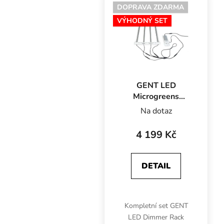
světelnému spektru je
DOPRAVA ZDARMA
vhodné pro období
VÝHODNÝ SET
růstu nebo...
GENT LED
Microgreens
Dimmer Rack
Na dotaz
Komplet 100W na
1 patro
4 199 Kč
DETAIL
Kompletní set GENT
LED Dimmer Rack