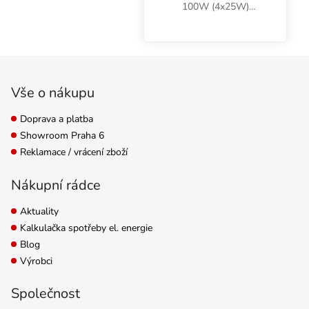
100W (4x25W)
obsahuje zdroj s
dimmerem a kabeláží +
1x Rack se 4 LED
Zápatí
segmenty GENT a s
příslušenstvím pro
Vše o nákupu
snadné zapojení i
instalaci. Ideální...
Doprava a platba
Showroom Praha 6
Reklamace / vrácení zboží
Nákupní rádce
Aktuality
Kalkulačka spotřeby el. energie
Blog
Výrobci
Společnost