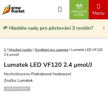
Přejít na obsah
Hledat
PRÁZDNÝ
NÁKUPNÍ KO
KOŠÍK
🌱 Hledáte sady pro pěstování 3 rostlin?
Domů
/
Množení rostlin
/
Osvětlení pro sazenice
/
Lumatek LED VF120
2.4 µmol/J
Lumatek LED VF120 2.4 µmol/J
Průměrné hodnocení produktu je 0,0 z 5 hvězdiček.
Neohodnoceno
Podrobnosti hodnocení
Značka:
Lumatek
DOPRAVA ZDARMA