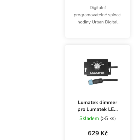
Digitální
programovatelné spínací
hodiny Urban Digital
Timer Socket jsou
určeny pro spínání
elektronických zařízení
jako např. svítidla,
čerpadla, topení,
zvlhčovače,...
Lumatek dimmer
pro Lumatek LED
svítidla
Skladem
(>5 ks)
629 Kč