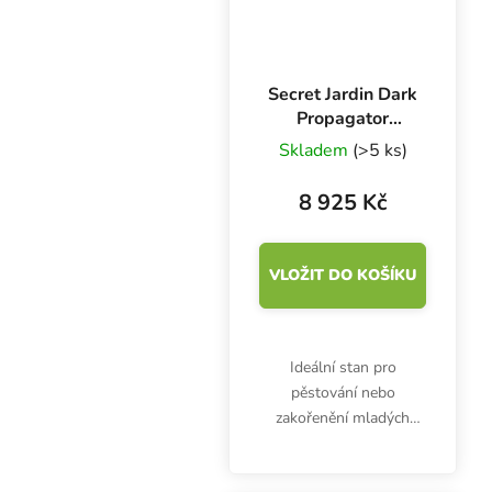
Secret Jardin Dark
Propagator
120x60x190 cm,
Skladem
(>5 ks)
DP120 R4.0
8 925 Kč
VLOŽIT DO KOŠÍKU
Ideální stan pro
pěstování nebo
zakořenění mladých
rostlinek. Neprůsvitný
pěstební box Dark