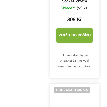
Socket, chytrá
zásuvka
Skladem
(>5 ks)
309 Kč
VLOŽIT DO KOŠÍKU
Univerzální chytrá
zásuvka Urban Wifi
Smart Socket umožňuje
automatické vypínání a
zapínání pěstebních
svítidel, ventilátorů,
čerpadel a jiných
DOPRAVA ZDARMA
elektrických zařízení. Je...