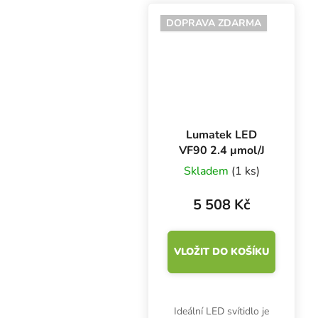
Propagator DP120 s
pevnými zipy a
DOPRAVA ZDARMA
ochranným dnem.
Lumatek LED
VF90 2.4 µmol/J
Skladem
(1 ks)
5 508 Kč
VLOŽIT DO KOŠÍKU
Ideální LED svítidlo je