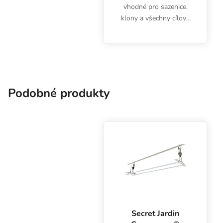
vhodné pro sazenice,
klony a všechny cílové
bylinky a rostliny s
nízkým PPFD. Kvalitní
svítidlo s třemi tyčemi
Lumatek LED VF90W
umožňuje i vertikální...
Podobné produkty
Secret Jardin