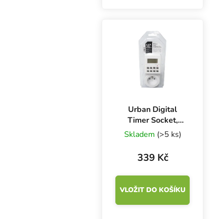
zvládne ovládat 7x
VF90 nebo 5xVF120.
Urban Digital
Timer Socket,
digitální spínací
Skladem
(>5 ks)
hodiny
339 Kč
VLOŽIT DO KOŠÍKU