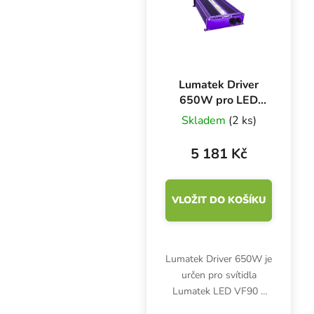
Lumatek Driver
650W pro LED
VF90 a VF120
Skladem
(2 ks)
5 181 Kč
VLOŽIT DO KOŠÍKU
Lumatek Driver 650W je
určen pro svítidla
Lumatek LED VF90 a
VF120. Najednou