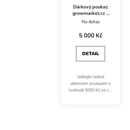
Dárkový poukaz
growmarket.cz v
hodnotě 5000 Kč
Na dotaz
5 000 Kč
DETAIL
Udělejte radost
dárkovým poukazem v
hodnotě 5000 Kč na vše
z growmarket.cz.
Voucher můžete koupit i
čerpat při návštěvě
showroomu i
prostřednictvím e-