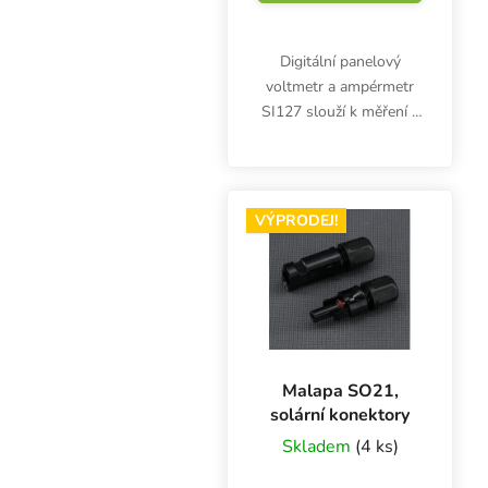
Digitální panelový
voltmetr a ampérmetr
SI127 slouží k měření a
zobrazení napětí a
proudu s rozsahem od
0V do 100V a od 0A do
10A. Je vhodný pro
VÝPRODEJ!
monitorování napětí a
proudu v...
Malapa SO21,
solární konektory
Skladem
(4 ks)