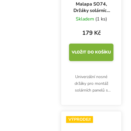
Malapa SO74,
Držáky solárních
panelů, materiál
Skladem
(1 ks)
hliník
179 Kč
VLOŽIT DO KOŠÍKU
Univerzální nosné
držáky pro montáž
solárních panelů s
výkonem od 5Wp do
180Wp. Držáky jsou
vyrobeny z eloxovaného
hliníku a podepřou
VÝPRODEJ!
panely v optimální výšce
nad povrchem.