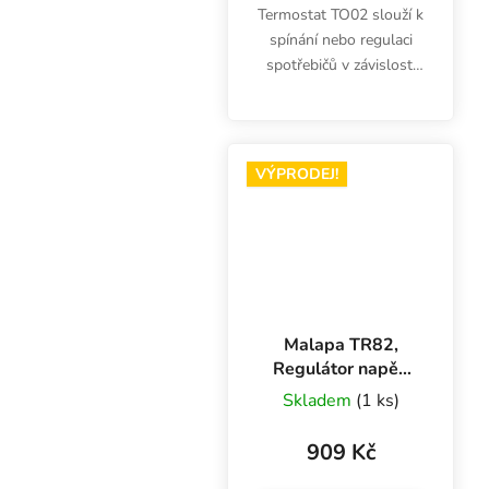
Termostat TO02 slouží k
spínání nebo regulaci
spotřebičů v závislosti
na teplotě od 0° do
+90°C. Tento
elektromechanický
termostat je vhodný pro
VÝPRODEJ!
spínání například
oběhového...
Malapa TR82,
Regulátor napětí
frekvenční 12-
Skladem
(1 ks)
80V, 2400W (na
povrch)
909 Kč