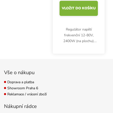
VLOŽIT DO KOŠÍKU
Regulátor napětí
frekvenční 12-80V,
2400W (na plochu).
Plynule nastavuje
výstupní napětí od 12V
do 80V pro různé typy
Zápatí
zařízení.
Vše o nákupu
Doprava a platba
Showroom Praha 6
Reklamace / vrácení zboží
Nákupní rádce