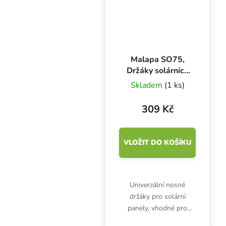
Malapa SO75,
Držáky solárních
panelů, materiál
Skladem
(1 ks)
hliník
309 Kč
VLOŽIT DO KOŠÍKU
Univerzální nosné
držáky pro solární
panely, vhodné pro
všechny rovné povrchy.