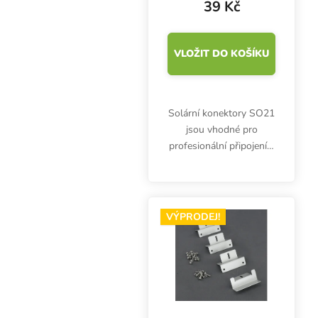
39 Kč
VLOŽIT DO KOŠÍKU
Solární konektory SO21
jsou vhodné pro
profesionální připojení a
propojení solárních
fotovoltaických panelů.
Mají vodotěsné
provedení a umožňují
VÝPRODEJ!
snadnou montáž vodiče
pomocí...