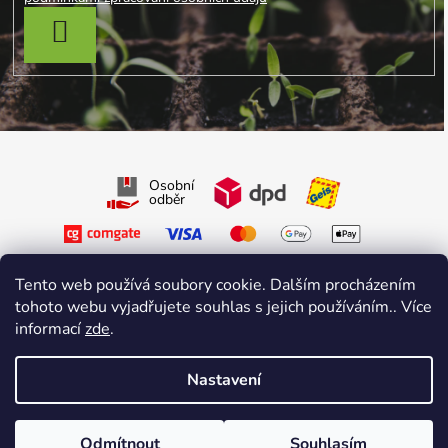
PŘIHLÁSIT SE
Osobní
odběr
Tento web používá soubory cookie. Dalším procházením
tohoto webu vyjadřujete souhlas s jejich používáním.. Více
informací
zde
.
Sledujte nás na Facebooku
Sledujte nás na Instagramu
Nastavení
Vytvořil Shoptet Premium
&
sniperdesign.cz
Copyright 2026
Growmarket.cz
. Všechna práva vyhrazena.
Odmítnout
Souhlasím