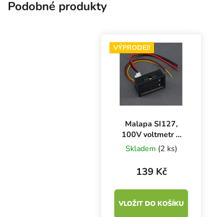
shopu.
Podobné produkty
VÝPRODEJ!
Malapa SI127,
100V voltmetr +
10A ampérmetr
Skladem
(2 ks)
digitální panelový
139 Kč
VLOŽIT DO KOŠÍKU