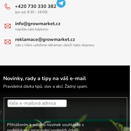
+420 730 330 382
(po-pá: 8:30 - 18:00)
info@growmarket.cz
napište nám kdykoliv
reklamace@growmarket.cz
zde s Vámi vyřešíme reklamaci zboží nebo dopravy
Novinky, rady a tipy na váš e-mail
Pravidelná dávka tipů, slev a akcí. Žádný spam.
Přihlášením k odběru novinek souhlasíte s
podmínkami zpracování osobních údajů