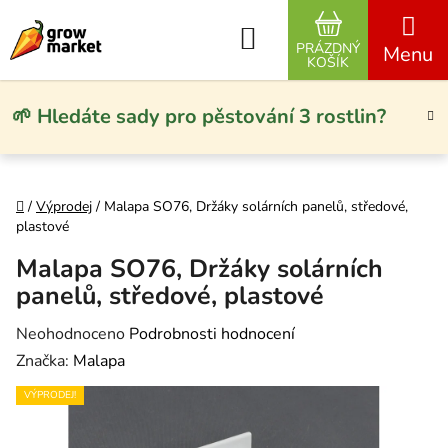
Přejít na obsah
Hledat
PRÁZDNÝ
NÁKUPNÍ KO
KOŠÍK
🌱 Hledáte sady pro pěstování 3 rostlin?
Domů
/
Výprodej
/
Malapa SO76, Držáky solárních panelů, středové,
plastové
Malapa SO76, Držáky solárních
panelů, středové, plastové
Průměrné hodnocení produktu je 0,0 z 5 hvězdiček.
Neohodnoceno
Podrobnosti hodnocení
Značka:
Malapa
VÝPRODEJ!