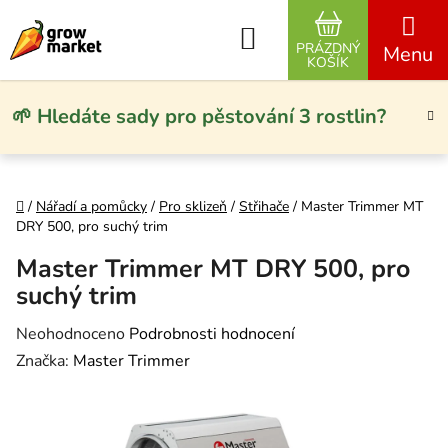
Přejít na obsah
Hledat
PRÁZDNÝ
NÁKUPNÍ KO
KOŠÍK
🌱 Hledáte sady pro pěstování 3 rostlin?
Domů
/
Nářadí a pomůcky
/
Pro sklizeň
/
Střihače
/
Master Trimmer MT
DRY 500, pro suchý trim
Master Trimmer MT DRY 500, pro
suchý trim
Průměrné hodnocení produktu je 0,0 z 5 hvězdiček.
Neohodnoceno
Podrobnosti hodnocení
Značka:
Master Trimmer