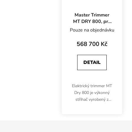
Master Trimmer
MT DRY 800, pro
suchý trim
Pouze na objednávku
568 700 Kč
DETAIL
Elektrický trimmer MT
Dry 800 je výkonný
střihač vyrobený z
prémiových materiálů a
určený výhradně pro
suchý trim. Rychlý a
Zápatí
účinný dry trimmer s