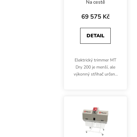
suchý trim
Na cestě
69 575 Kč
DETAIL
Elektrický trimmer MT
Dry 200 je menší, ale
výkonný střihač určený
pro špičkový a rychlý
suchý trim. Záruka 5 let.