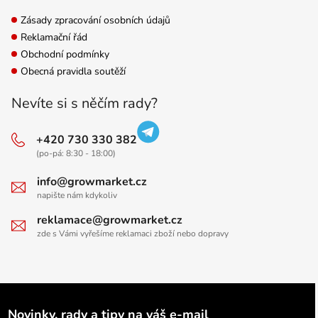
Zásady zpracování osobních údajů
Reklamační řád
Obchodní podmínky
Obecná pravidla soutěží
Nevíte si s něčím rady?
+420 730 330 382
(po-pá: 8:30 - 18:00)
info@growmarket.cz
napište nám kdykoliv
reklamace@growmarket.cz
zde s Vámi vyřešíme reklamaci zboží nebo dopravy
Novinky, rady a tipy na váš e-mail