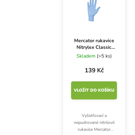
Mercator rukavice
Nitrylex Classic
BLUE L, 100 ks
Skladem
(>5 ks)
139 Kč
VLOŽIT DO KOŠÍKU
Vyšetřovací a
nepudrované nitrilové
rukavice Mercator