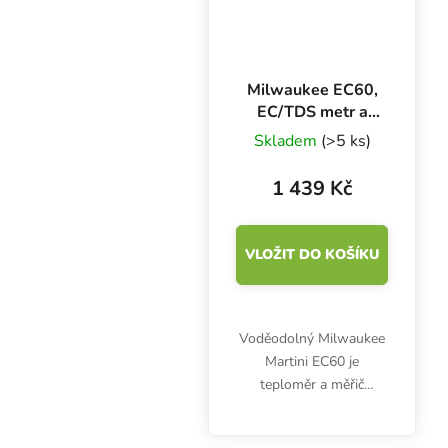
Milwaukee EC60,
EC/TDS metr a
teploměr
Skladem
(>5 ks)
1 439 Kč
VLOŽIT DO KOŠÍKU
Voděodolný Milwaukee
Martini EC60 je
teploměr a měřič
elektrické vodivosti a
rozpustnosti látek v