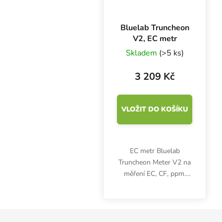
Bluelab Truncheon
V2, EC metr
Skladem
(>5 ks)
3 209 Kč
VLOŽIT DO KOŠÍKU
EC metr Bluelab
Truncheon Meter V2 na
měření EC, CF, ppm.
Absolutně vodotěsný
měřič vodivosti pro
pěstitele nepotřebuje
Zápatí
kalibraci. Včetně funkce