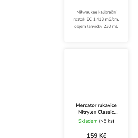
Milwaukee kalibrační
roztok EC 1.413 mS/cm,
objem lahvičky 230 ml.
Mercator rukavice
Nitrylex Classic
BLACK L, 100 ks
Skladem
(>5 ks)
159 Kč