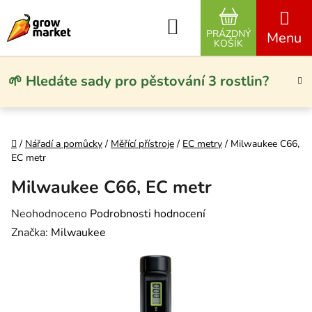
Přejít na obsah
Hledat
PRÁZDNÝ
NÁKUPNÍ KO
KOŠÍK
🌱 Hledáte sady pro pěstování 3 rostlin?
Domů
/
Nářadí a pomůcky
/
Měřící přístroje
/
EC metry
/
Milwaukee C66,
EC metr
Milwaukee C66, EC metr
Průměrné hodnocení produktu je 0,0 z 5 hvězdiček.
Neohodnoceno
Podrobnosti hodnocení
Značka:
Milwaukee