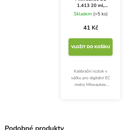
1.413 20 ml,
kalibrační roztok
Skladem
(>5 ks)
41 Kč
VLOŽIT DO KOŠÍKU
Kalibrační roztok v
sáčku pro digitální EC
metry Milwaukee.
Objem: 20ml. 1413
µS/cm.
Podobné produkty