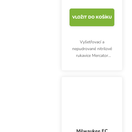
VLOŽIT DO KOŠÍKU
Vyšetřovací a
nepudrované nitrilové
rukavice Mercator
Nitrylex Classic BLACK
L, 100 ks. Jsou
klasifikovány jako
zdravotnický výrobek I.
třídy a prostředek
individuální ochrany...
Milwaukee EC