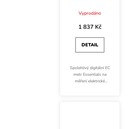
Vyprodáno
1 837 Kč
DETAIL
Spolehlivý digitální EC
metr Essentials na
měření elektrické
vodivosti roztoku.
Přenosný, voděodolný a
nepotopitelný EC měřič
disponuje automatickou
kompenzací teploty a
zaujme...