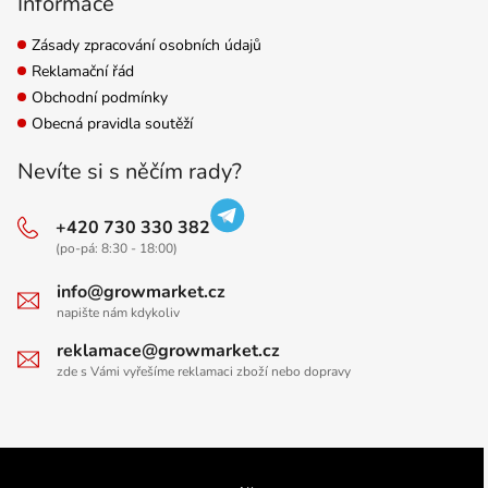
Informace
Zásady zpracování osobních údajů
Reklamační řád
Obchodní podmínky
Obecná pravidla soutěží
Nevíte si s něčím rady?
+420 730 330 382
(po-pá: 8:30 - 18:00)
info@growmarket.cz
napište nám kdykoliv
reklamace@growmarket.cz
zde s Vámi vyřešíme reklamaci zboží nebo dopravy