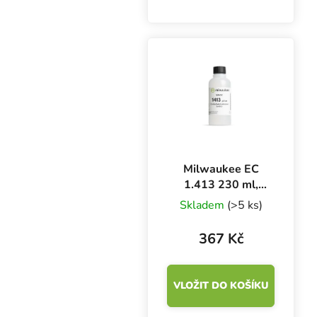
Nitrylex Classic BLUE L,
100 ks. Jsou
klasifikovány jako
zdravotnický výrobek I.
třídy a prostředek
individuální ochrany...
Milwaukee EC
1.413 230 ml,
kalibrační roztok
Skladem
(>5 ks)
367 Kč
VLOŽIT DO KOŠÍKU