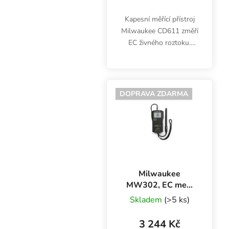
Kapesní měřící přístroj
Milwaukee CD611 změří
EC živného roztoku.
Levný elektronický EC
tester pomůže vyladit
optimální poměr vody a
hnojiv. Snadné ovládání.
DOPRAVA ZDARMA
Milwaukee
MW302, EC metr
s externí
Skladem
(>5 ks)
elektrodou
3 244 Kč