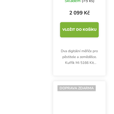
Skladem
(>5 ks)
metr pH51
2 099 Kč
VLOŽIT DO KOŠÍKU
Dva digitální měřiče pro
pěstitele a zemědělce.
Kufřík Mi 5166 Kit
ochrání pH metr pH51 a
EC metr EC66 před
otřesy a poškozením. S
voděodolnými testery
DOPRAVA ZDARMA
Milwaukee budete mít
pH a...