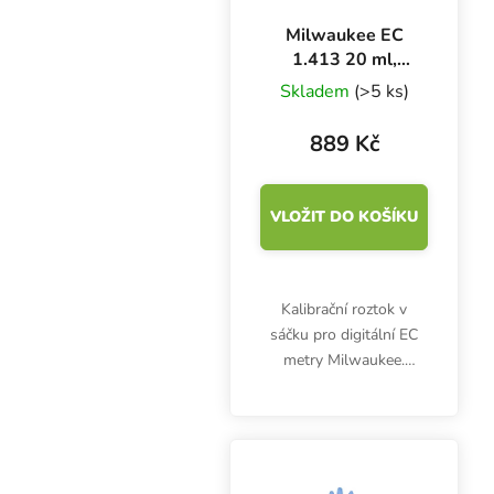
Milwaukee EC
1.413 20 ml,
kalibrační roztok
Skladem
(>5 ks)
BOX 25 ks
889 Kč
VLOŽIT DO KOŠÍKU
Kalibrační roztok v
sáčku pro digitální EC
metry Milwaukee.
Objem: 20ml. 1413
µS/cm. V boxu 25 sáčků.