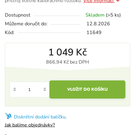
přístroj včetně kalibračního roztoku.
Více informací
Dostupnost
Skladem
(>5 ks)
Můžeme doručit do:
12.8.2026
Kód:
11649
1 049 Kč
866,94 Kč bez DPH
Měrná cena:
VLOŽIT DO KOŠÍKU
Diskrétní dodání balíčku.
Jak balíme objednávky?