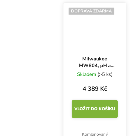
jednom přístroji. S
vyměnitelnou sondou a
DOPRAVA ZDARMA
přehledným duálním
LCD displejem.
Milwaukee
MW804, pH a
EC/TDS metr a
Skladem
(>5 ks)
teploměr
4 389 Kč
VLOŽIT DO KOŠÍKU
Kombinovaný