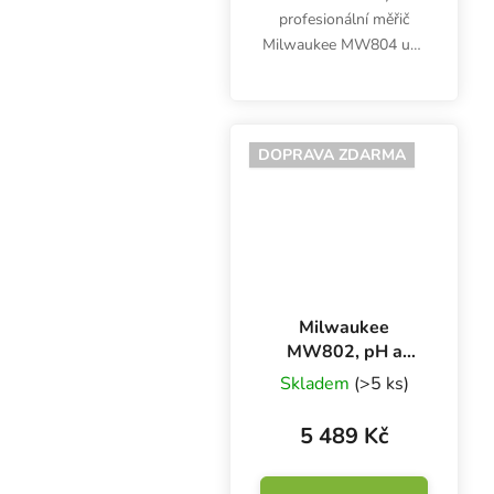
profesionální měřič
Milwaukee MW804 umí
najednou změřit 4
veličiny:
kyselost/zásaditost,
nasycenost, elektrickou
DOPRAVA ZDARMA
vodivost i teplotu
živného roztoku.
Milwaukee
MW802, pH a
EC/TDS metr s
Skladem
(>5 ks)
externí elektrodou
5 489 Kč