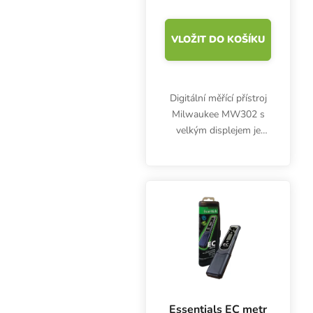
VLOŽIT DO KOŠÍKU
Digitální měřící přístroj
Milwaukee MW302 s
velkým displejem je
určen pro spolehlivé
měření elektrické
vodivosti roztoků.
Snadno přenosný a
výkonný.
Essentials EC metr