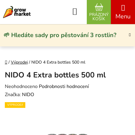
Přejít na obsah
Hledat
PRÁZDNÝ
NÁKUPNÍ KO
KOŠÍK
🌱 Hledáte sady pro pěstování 3 rostlin?
Domů
/
Výprodej
/
NIDO 4 Extra bottles 500 ml
NIDO 4 Extra bottles 500 ml
Průměrné hodnocení produktu je 0,0 z 5 hvězdiček.
Neohodnoceno
Podrobnosti hodnocení
Značka:
NIDO
VÝPRODEJ!