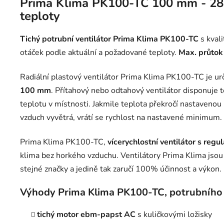
Prima Klima PK100-TC 100 mm - 280 
teploty
Tichý potrubní ventilátor Prima Klima PK100-TC
s kval
otáček podle aktuální a požadované teploty.
Max. průtok
Radiální plastový ventilátor Prima Klima PK100-TC je u
100 mm
. Přítahový nebo odtahový ventilátor disponuje
teplotu v místnosti. Jakmile teplota překročí nastavenou 
vzduch vyvětrá, vrátí se rychlost na nastavené minimum.
Prima Klima PK100-TC,
vícerychlostní ventilátor s regul
klima bez horkého vzduchu. Ventilátory Prima Klima jsou 
stejné značky a jedině tak zaručí 100% účinnost a výkon.
Výhody Prima Klima PK100-TC, potrubního v
tichý motor ebm-papst AC
s kuličkovými ložisky