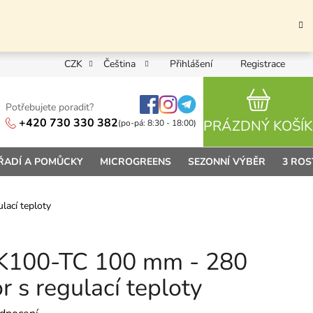
CZK
Čeština
Přihlášení
Registrace
Potřebujete poradit?
NÁKUPN
+420 730 330 382
PRÁZDNÝ KOŠÍK
(po-pá: 8:30 - 18:00)
ŘADÍ A POMŮCKY
MICROGREENS
SEZONNÍ VÝBĚR
3 ROS
lací teploty
PK100-TC 100 mm - 280
r s regulací teploty
 0,0 z 5 hvězdiček.