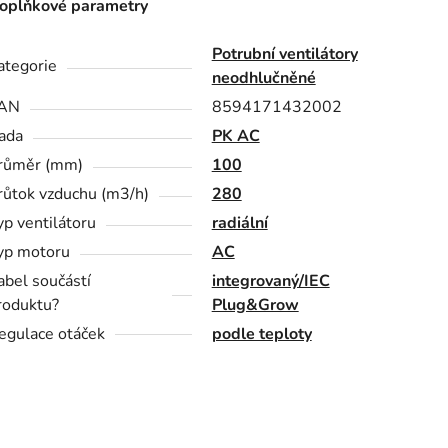
oplňkové parametry
Potrubní ventilátory
ategorie
neodhlučněné
AN
8594171432002
ada
PK AC
růměr (mm)
100
růtok vzduchu (m3/h)
280
yp ventilátoru
radiální
yp motoru
AC
abel součástí
integrovaný/IEC
roduktu?
Plug&Grow
egulace otáček
podle teploty