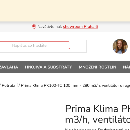
Navštivte náš 
showroom Praha 6
 ZÁVLAHA
HNOJIVA A SUBSTRÁTY
MNOŽENÍ ROSTLIN
NÁ
/
Potrubní
/
Prima Klima PK100-TC 100 mm - 280 m3/h, ventilátor s regu
Prima Klima 
m3/h, ventiláto
Průměrné hodnocení produktu je