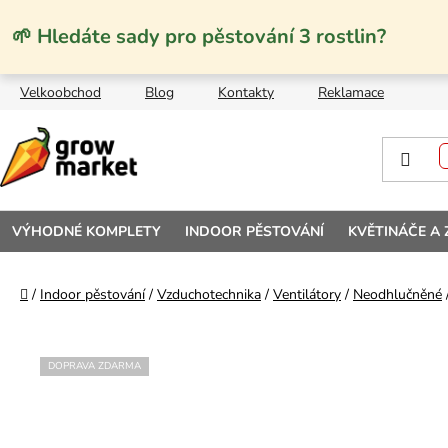
Přejít na obsah
🌱 Hledáte sady pro pěstování 3 rostlin?
Velkoobchod
Blog
Kontakty
Reklamace
VÝHODNÉ KOMPLETY
INDOOR PĚSTOVÁNÍ
KVĚTINÁČE A
Domů
/
Indoor pěstování
/
Vzduchotechnika
/
Ventilátory
/
Neodhlučněné
DOPRAVA ZDARMA