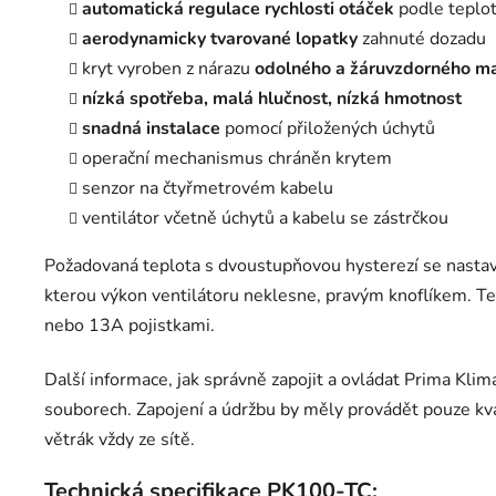
automatická regulace rychlosti otáček
podle teplot
aerodynamicky tvarované lopatky
zahnuté dozadu
kryt vyroben z nárazu
odolného a žáruvzdorného ma
nízká spotřeba, malá hlučnost, nízká hmotnost
snadná instalace
pomocí přiložených úchytů
operační mechanismus chráněn krytem
senzor na čtyřmetrovém kabelu
ventilátor včetně úchytů a kabelu se zástrčkou
Požadovaná teplota s dvoustupňovou hysterezí se nastav
kterou výkon ventilátoru neklesne, pravým knoflíkem. Te
nebo 13A pojistkami.
Další informace, jak správně zapojit a ovládat Prima Klim
souborech. Zapojení a údržbu by měly provádět pouze kva
větrák vždy ze sítě.
Technická specifikace PK100-TC: