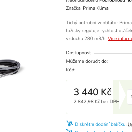
Neohodnoceno
Podrobnosti ho
Značka:
Prima Klima
Tichý potrubní ventilátor Pri
ložisky reguluje rychlost otáče
vzduchu 280 m3/h.
Více infor
Dostupnost
Můžeme doručit do:
Kód:
3 440 Kč
2 842,98 Kč bez DPH
Měrná cena:
Diskrétní dodání balíčku.
J