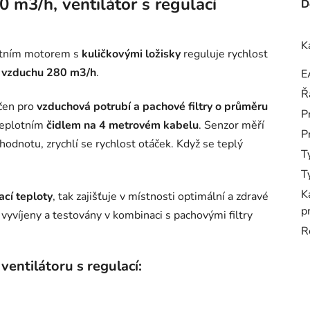
m3/h, ventilátor s regulací
D
K
itním motorem s
kuličkovými ložisky
reguluje rychlost
 vzduchu 280 m3/h
.
E
Ř
rčen pro
vzduchová potrubí a pachové filtry o průměru
P
 teplotním
čidlem na 4 metrovém kabelu
. Senzor měří
P
hodnotu, zrychlí se rychlost otáček. Když se teplý
T
T
K
ací teploty
, tak zajišťuje v místnosti optimální a zdravé
p
vyvíjeny a testovány v kombinaci s pachovými filtry
R
entilátoru s regulací: