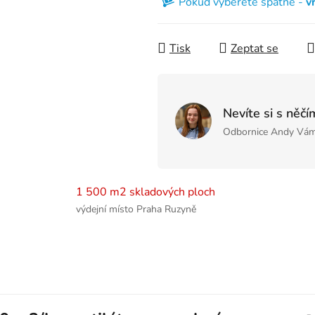
Pokud vyberete špatně -
v
Tisk
Zeptat se
Nevíte si s něčí
Odbornice Andy Vám
1 500 m2 skladových ploch
výdejní místo Praha Ruzyně