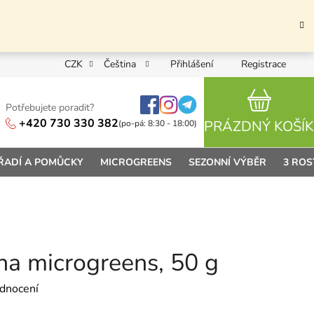
CZK
Čeština
Přihlášení
Registrace
Potřebujete poradit?
NÁKUPN
+420 730 330 382
PRÁZDNÝ KOŠÍK
(po-pá: 8:30 - 18:00)
ŘADÍ A POMŮCKY
MICROGREENS
SEZONNÍ VÝBĚR
3 ROS
na microgreens, 50 g
 0,0 z 5 hvězdiček.
dnocení