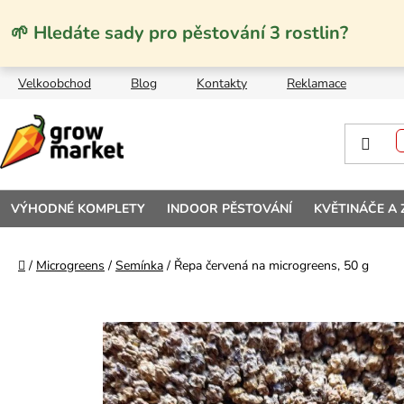
Přejít na obsah
🌱 Hledáte sady pro pěstování 3 rostlin?
Velkoobchod
Blog
Kontakty
Reklamace
VÝHODNÉ KOMPLETY
INDOOR PĚSTOVÁNÍ
KVĚTINÁČE A
Domů
/
Microgreens
/
Semínka
/
Řepa červená na microgreens, 50 g