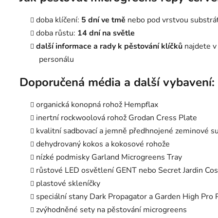
doba klíčení:
5 dní ve tmě
nebo pod vrstvou substrá
doba růstu:
14 dní na světle
další informace a rady k pěstování klíčků
najdete v
personálu
Doporučená média a další vybavení:
organická konopná rohož Hempflax
inertní rockwoolová rohož Grodan Cress Plate
kvalitní sadbovací a jemně předhnojené zeminové s
dehydrovaný kokos a kokosové rohože
nízké podmisky Garland Microgreens Tray
růstové LED osvětlení GENT nebo Secret Jardin C
plastové skleníčky
speciální stany Dark Propagator a Garden High Pro 
zvýhodněné sety na pěstování microgreens