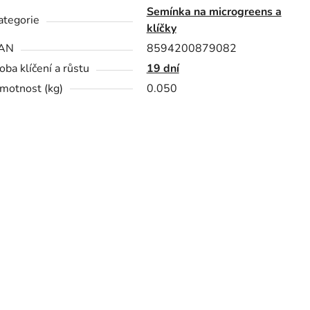
Semínka na microgreens a
ategorie
klíčky
AN
8594200879082
oba klíčení a růstu
19 dní
motnost (kg)
0.050