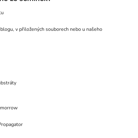
tu
 blogu, v přiložených souborech nebo u našeho
ubstráty
osmorrow
Propagator