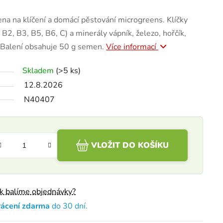
na na klíčení a domácí pěstování microgreens. Klíčky
 B2, B3, B5, B6, C) a minerály vápník, železo, hořčík,
n. Balení obsahuje 50 g semen.
Více informací
Skladem
(>5 ks)
12.8.2026
N40407
VLOŽIT DO KOŠÍKU
ak balíme objednávky?
rácení zdarma
do 30 dní.