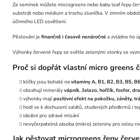
Ze semínek můžete microgreens nebo baby leaf řepy če
substrát nebo médium a trochu sluníčka. V zimním obdob
účinného LED osvětlení.
Pěstování je
finančně i časově nenáročné
a zvládne ho úp
Výhonky červené řepy se světle zelenými stonky se vyzn
Proč si dopřát vlastní micro greens 
klíčky jsou bohaté na
vitaminy A, B1, B2, B3, B5, B6
obsahují minerály
vápník, železo, hořčík, fosfor, dr
výhonky mají
pozitivní efekt na pokožku, záněty, tr
hodí se k dochucení salátů, studených předkrmů i t
ideální pro zdravé mlsání
nevyčerpatelná zásoba (mikro) zeleniny pro celou ro
Jak pěstovat microgreens řepy červ