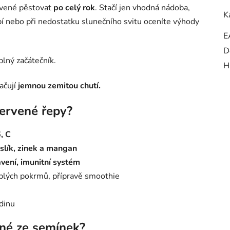
rvené pěstovat
po celý rok
. Stačí jen vhodná nádoba,
K
í nebo při nedostatku slunečního svitu oceníte výhody
E
D
lný začátečník.
H
ačují
jemnou zemitou chutí.
červené řepy?
, C
aslík, zinek a mangan
ávení, imunitní systém
eplých pokrmů, přípravě smoothie
dinu
ené ze semínek?