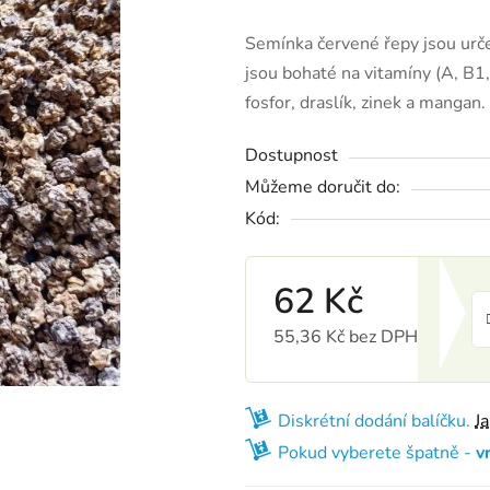
Semínka červené řepy jsou urče
jsou bohaté na vitamíny (A, B1,
fosfor, draslík, zinek a manga
Dostupnost
Můžeme doručit do:
Kód:
62 Kč
55,36 Kč bez DPH
Měrná cena:
Diskrétní dodání balíčku.
J
Pokud vyberete špatně -
v