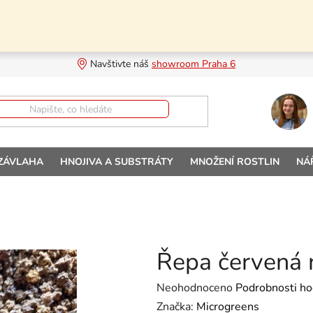
Navštivte náš 
showroom Praha 6
 ZÁVLAHA
HNOJIVA A SUBSTRÁTY
MNOŽENÍ ROSTLIN
NÁ
Řepa červená 
Průměrné hodnocení produktu je
Neohodnoceno
Podrobnosti ho
Značka:
Microgreens