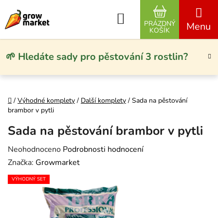
Přejít na obsah
Hledat
PRÁZDNÝ
NÁKUPNÍ KO
KOŠÍK
🌱 Hledáte sady pro pěstování 3 rostlin?
Domů
/
Výhodné komplety
/
Další komplety
/
Sada na pěstování
brambor v pytli
Sada na pěstování brambor v pytli
Průměrné hodnocení produktu je 0,0 z 5 hvězdiček.
Neohodnoceno
Podrobnosti hodnocení
Značka:
Growmarket
VÝHODNÝ SET