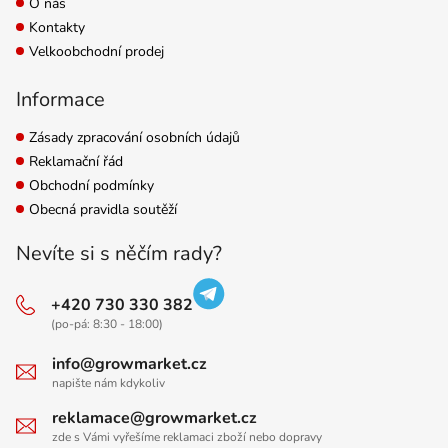
O nás
Kontakty
Velkoobchodní prodej
Informace
Zásady zpracování osobních údajů
Reklamační řád
Obchodní podmínky
Obecná pravidla soutěží
Nevíte si s něčím rady?
+420 730 330 382
(po-pá: 8:30 - 18:00)
info@growmarket.cz
napište nám kdykoliv
reklamace@growmarket.cz
zde s Vámi vyřešíme reklamaci zboží nebo dopravy