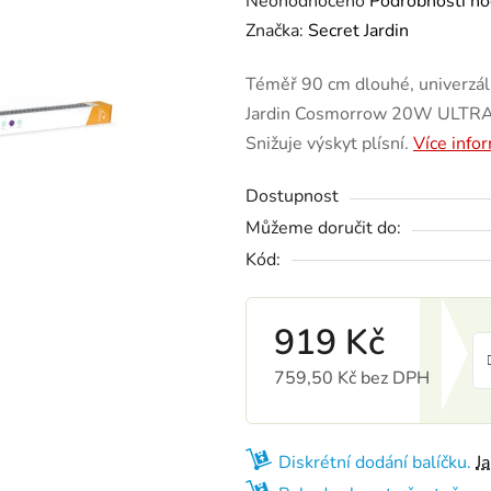
Neohodnoceno
Podrobnosti ho
Značka:
Secret Jardin
Téměř 90 cm dlouhé, univerzál
Jardin Cosmorrow 20W ULTRAVI
Snižuje výskyt plísní.
Více info
Dostupnost
Můžeme doručit do:
Kód:
919 Kč
759,50 Kč bez DPH
Měrná cena:
Diskrétní dodání balíčku.
J