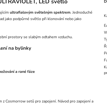
ULTRAVIOLET, LED světlo
D
ujícím
ultrafialovým světelným spektrem
. Jednoduché
K
 jako podpůrné světlo při klonování nebo jako
E
W
tební prostory se slabým odtahem vzduchu.
T
Ř
ení na bylinky
P
F
K
nožování a rané fáze
p
en z Cosmorrow setů pro zapojení. Návod pro zapojení a