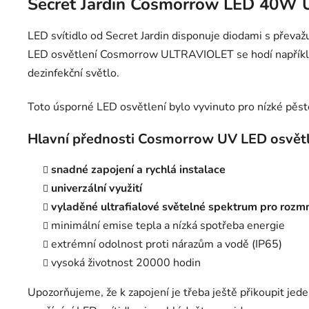
Secret Jardin Cosmorrow LED 40W 
LED svítidlo od Secret Jardin disponuje diodami s převaž
LED osvětlení Cosmorrow ULTRAVIOLET se hodí například
dezinfekční světlo.
Toto úsporné LED osvětlení bylo vyvinuto pro nízké pěs
Hlavní přednosti Cosmorrow UV LED osvětl
snadné zapojení a rychlá instalace
univerzální využití
vyladěné ultrafialové světelné spektrum pro rozm
minimální emise tepla a nízká spotřeba energie
extrémní odolnost proti nárazům a vodě (IP65)
vysoká životnost 20000 hodin
Upozorňujeme, že k zapojení je třeba ještě přikoupit jed