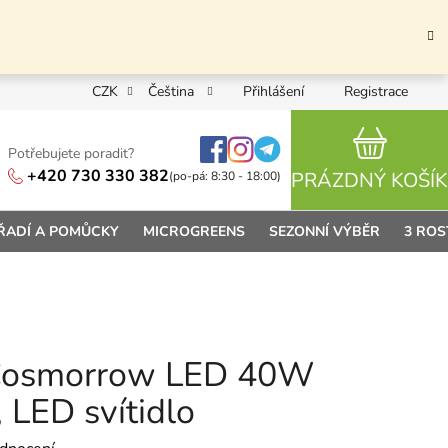
CZK
Čeština
Přihlášení
Registrace
Potřebujete poradit?
NÁKUPN
+420 730 330 382
PRÁZDNÝ KOŠÍK
(po-pá: 8:30 - 18:00)
ŘADÍ A POMŮCKY
MICROGREENS
SEZONNÍ VÝBĚR
3 ROS
n Cosmorrow LED 40W
LED svítidlo
 0,0 z 5 hvězdiček.