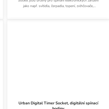
Socket jsou určeny pro spínání elektronických zařízení
jako např. svítidla, čerpadla, topení, zvlhčovače,
ventilátory atd.
Urban Digital Timer Socket, digitální spínací
hodiny