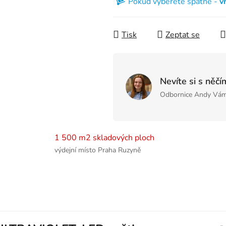
Pokud vyberete špatně -
v
Tisk
Zeptat se
Nevíte si s něčí
Odbornice Andy Vám
1 500 m2 skladových ploch
výdejní místo Praha Ruzyně