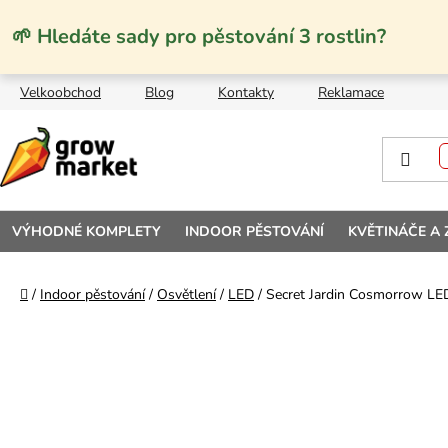
Přejít na obsah
🌱 Hledáte sady pro pěstování 3 rostlin?
Velkoobchod
Blog
Kontakty
Reklamace
VÝHODNÉ KOMPLETY
INDOOR PĚSTOVÁNÍ
KVĚTINÁČE A
Domů
/
Indoor pěstování
/
Osvětlení
/
LED
/
Secret Jardin Cosmorrow LE