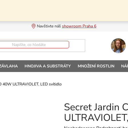
Navštivte náš 
showroom Praha 6
 ZÁVLAHA
HNOJIVA A SUBSTRÁTY
MNOŽENÍ ROSTLIN
NÁ
D 40W ULTRAVIOLET, LED svítidlo
Secret Jardi
ULTRAVIOLET, 
Průměrné hodnocení produktu je