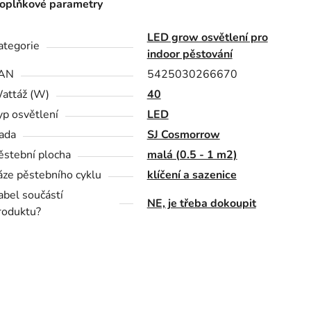
oplňkové parametry
LED grow osvětlení pro
ategorie
indoor pěstování
AN
5425030266670
attáž (W)
40
yp osvětlení
LED
ada
SJ Cosmorrow
ěstební plocha
malá (0.5 - 1 m2)
áze pěstebního cyklu
klíčení a sazenice
abel součástí
NE, je třeba dokoupit
roduktu?