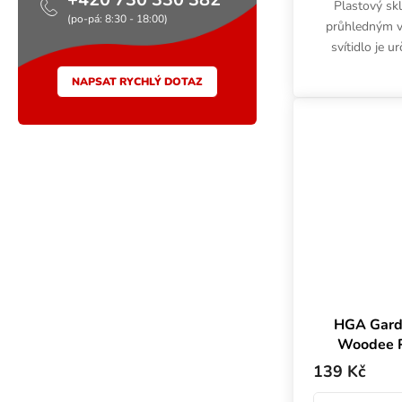
Plastový sk
(po-pá: 8:30 - 18:00)
průhledným v
svítidlo je 
Rozměry 58x3
NAPSAT RYCHLÝ DOTAZ
zvrásněný p
HGA Gard
Woodee P
plas
139 Kč