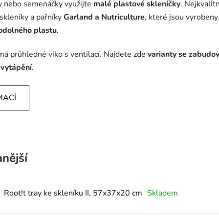
ky nebo semenáčky využijte
malé plastové skleníčky
. Nejkvalit
 skleníky a pařníky
Garland a Nutriculture
, které jsou vyrobeny
 odolného plastu
.
má průhledné víko s ventilací. Najdete zde
varianty se zabud
 vytápění
.
MACÍ
nější
Root!t tray ke skleníku II, 57x37x20 cm
Skladem