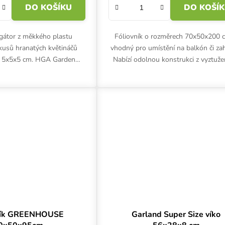
DO KOŠÍKU
DO KOŠÍ
gátor z měkkého plastu
Fóliovník o rozměrech 70x50x200 c
kusů hranatých květináčů
vhodný pro umístění na balkón či za
 5x5x5 cm. HGA Garden
Nabízí odolnou konstrukci z vyztuž
průhledné víko a vodotěsné
polyetylenu a chrání rostliny před m
dno.
do -5 °C....
ník GREENHOUSE
Garland Super Size víko