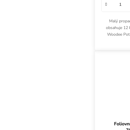
Malý propa
obsahuje 12 
Woodee Pot
Propagator má 
Foliov