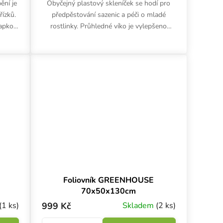
ění je
Obyčejný plastový skleníček se hodí pro
řízků.
předpěstování sazenic a péči o mladé
lapkou
rostlinky. Průhledné víko je vylepšeno
rží
dvěma ventilačními klapkami. Spodní část
je vyrobena z...
Foliovník GREENHOUSE
70x50x130cm
(1 ks)
999 Kč
Skladem
(2 ks)