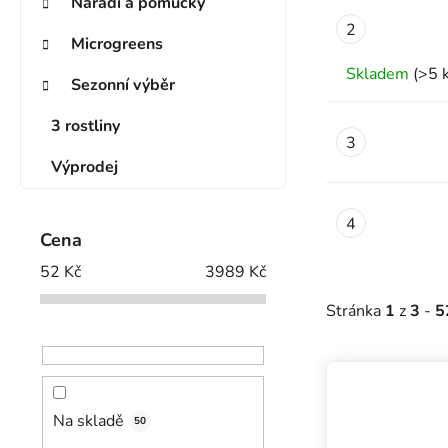
Nářadí a pomůcky
Microgreens
Skladem
(>5 
Sezonní výběr
3 rostliny
Výprodej
Cena
52
Kč
3989
Kč
Stránka
1
z
3
-
5
Výpis prod
Na skladě
50