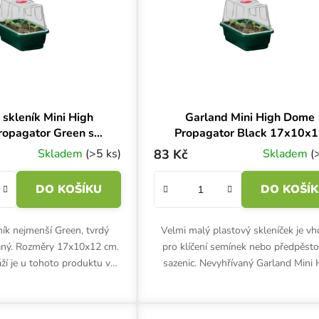
 skleník Mini High
Garland Mini High Dome
opagator Green s
Propagator Black 17x10x
ží, tvrdý plast,
cm, plastový skleníček s
Skladem
(>5 ks)
83 Kč
Skladem
(
vaný, 17x10x12 cm
drenáží
DO KOŠÍKU
DO KOŠÍ
ník nejmenší Green, tvrdý
Velmi malý plastový skleníček je v
vaný. Rozměry 17x10x12 cm.
pro klíčení semínek nebo předpěsto
ží je u tohoto produktu v
sazenic. Nevyhřívaný Garland Mini 
zelené barvě.
Dome Propagator Black se skládá z 
podmisky s drenáží...