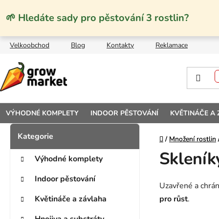
Přejít na obsah
🌱 Hledáte sady pro pěstování 3 rostlin?
Velkoobchod
Blog
Kontakty
Reklamace
VÝHODNÉ KOMPLETY
INDOOR PĚSTOVÁNÍ
KVĚTINÁČE A
Postranní panel
Kategorie
Přeskočit kategorie
Domů
Domů
/
/
Množení rostlin
Množení rostlin
Skleník
Výhodné komplety
Indoor pěstování
Uzavřené a chrán
Květináče a závlaha
pro růst
.
Hnojiva a substráty