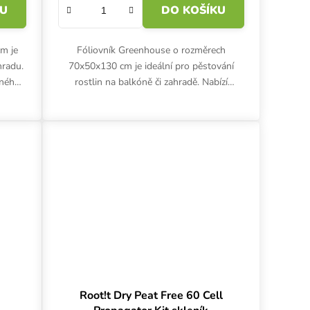
KU
DO KOŠÍKU
m je
Fóliovník Greenhouse o rozměrech
hradu.
70x50x130 cm je ideální pro pěstování
eného
rostlin na balkóně či zahradě. Nabízí
razíky
jednoduché sestavení, lehký kovový rám
pro snadné přemístění a...
Root!t Dry Peat Free 60 Cell