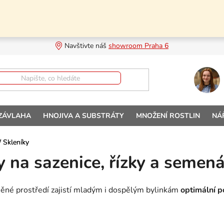
Navštivte náš 
showroom Praha 6
 ZÁVLAHA
HNOJIVA A SUBSTRÁTY
MNOŽENÍ ROSTLIN
NÁ
/
/
Skleníky
Skleníky
y na sazenice, řízky a semen
ěné prostředí zajistí mladým i dospělým bylinkám
optimální 