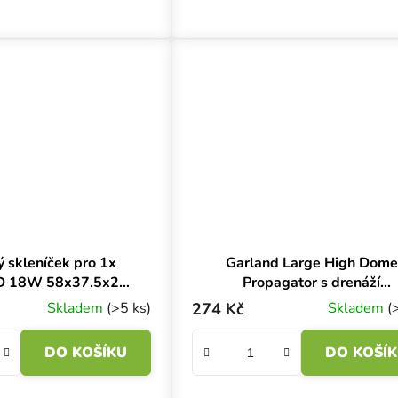
ých plastových skleníčků s
Narrow můžete sestavit skleníček či 
lační klapkou o...
na klíčení, pěstování...
ý skleníček pro 1x
Garland Large High Dome
D 18W 58x37.5x22
Propagator s drenáží
cm
37.5x23x18 cm, plastový
Skladem
(>5 ks)
274 Kč
Skladem
(
skleníček
DO KOŠÍKU
DO KOŠÍ