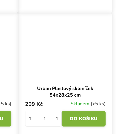
pařník
Plastové víko o rozměrech 37.5x23x12 cm
je kompatibilní s...
Urban Plastový skleníček
54x28x25 cm
>5 ks)
209 Kč
Skladem
(>5 ks)
KU
DO KOŠÍKU