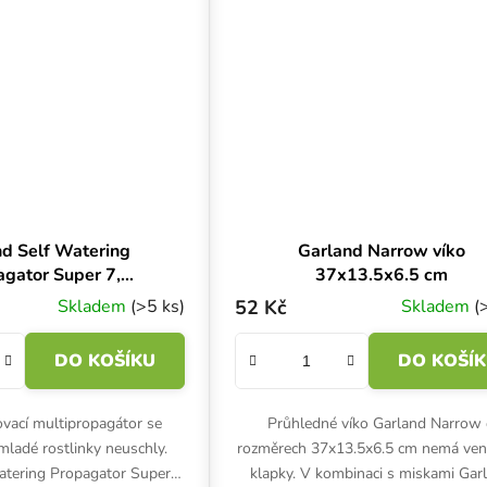
d Self Watering
Garland Narrow víko
agator Super 7,
37x13.5x6.5 cm
x18.5x15 cm,
Skladem
(>5 ks)
52 Kč
Skladem
(
ažovací propagátor
DO KOŠÍKU
DO KOŠÍ
vací multipropagátor se
Průhledné víko Garland Narrow
mladé rostlinky neuschly.
rozměrech 37x13.5x6.5 cm nemá vent
atering Propagator Super 7
klapky. V kombinaci s miskami Gar