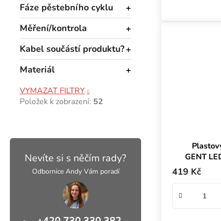
obsahuje 7 mal
Fáze pěstebního cyklu
venti
Měření/kontrola
Kabel součástí produktu?
Materiál
VYMAZAT FILTRY
Položek k zobrazení:
52
Plastov
GENT LE
Nevíte si s něčím rady?
419 Kč
Odbornice Andy Vám poradí
+420 730 330 382