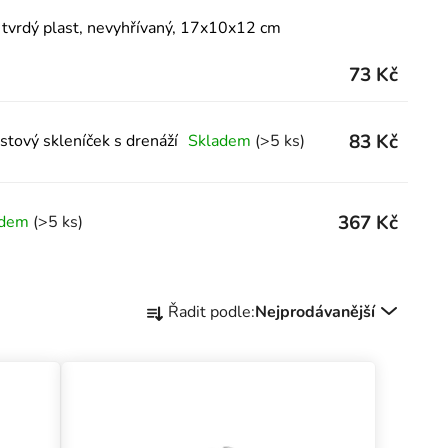
 tvrdý plast, nevyhřívaný, 17x10x12 cm
73 Kč
83 Kč
tový skleníček s drenáží
Skladem
(>5 ks)
367 Kč
adem
(>5 ks)
Řazení produktů
Řadit podle:
Nejprodávanější