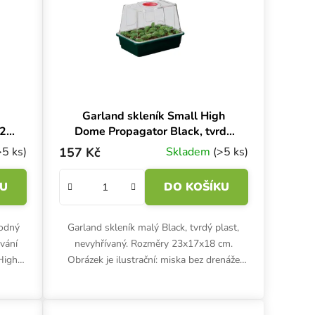
Garland skleník Small High
12
Dome Propagator Black, tvrdý
plast, nevyhřívaný, 23x17x18
>5 ks)
157 Kč
Skladem
(>5 ks)
cm
KU
DO KOŠÍKU
hodný
Garland skleník malý Black, tvrdý plast,
vání
nevyhřívaný. Rozměry 23x17x18 cm.
High
Obrázek je ilustrační: miska bez drenáže
černé
tohoto produktu je v černé barvě.