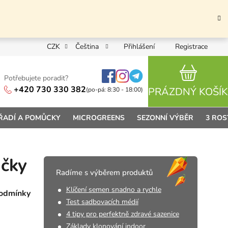
CZK
Čeština
Přihlášení
Registrace
Potřebujete poradit?
NÁKUPN
+420 730 330 382
PRÁZDNÝ KOŠÍK
(po-pá: 8:30 - 18:00)
ŘADÍ A POMŮCKY
MICROGREENS
SEZONNÍ VÝBĚR
3 ROS
áčky
Radíme s výběrem produktů
Klíčení semen snadno a rychle
podmínky
Test sadbovacích médií
4 tipy pro perfektně zdravé sazenice
Základy klonování indoor