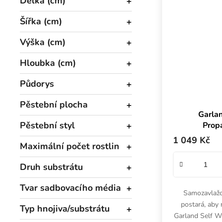
Délka (cm)
Šířka (cm)
Výška (cm)
Hloubka (cm)
Půdorys
Pěstební plocha
Garlan
Pěstební styl
Prop
76
1 049 Kč
Maximální počet rostlin
samozavl
Druh substrátu
Tvar sadbovacího média
Samozavlažo
postará, aby 
Typ hnojiva/substrátu
Garland Self W