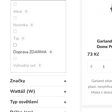
Akce
0
Novinka
0
Tip
0
Garland
Dome Pr
Doprava ZDARMA
drená
3
73 Kč
nevyhří
Výhodný set
0
Značky
Garland skle
plast, nevyhří
Wattáž (W)
Miska s drená
Typ osvětlení