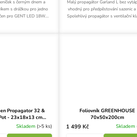
leníček s černým dnem a
Malý propagátor Garland L bez vytáp
íkem s drážkou pro jedno
vhodný pro předpěstování sazenic a 
určen pro GENT LED 18W.
Spolehlivý propagátor s ventilační k
7.5x22 cm. Černá barva,
je vyroben z odolného plastu a vyd
ovrch dna, ventilační...
několik let....
en Propagator 32 &
Foliovník GREENHOUSE
ot - 23x18x13 cm,
70x50x200cm
tový skleníček
Skladem
(>5 ks)
1 499 Kč
Skladem