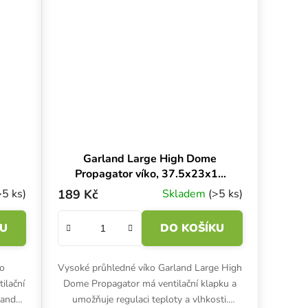
Garland Large High Dome
Propagator víko, 37.5x23x12
cm
>5 ks)
189 Kč
Skladem
(>5 ks)
KU
DO KOŠÍKU
 o
Vysoké průhledné víko Garland Large High
ilační
Dome Propagator má ventilační klapku a
land
umožňuje regulaci teploty a vlhkosti.