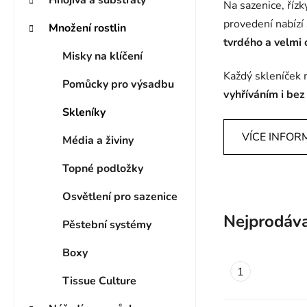
Na sazenice, říz
provedení nabízí
Množení rostlin
tvrdého a velmi
Misky na klíčení
Každý skleníček 
Pomůcky pro výsadbu
vyhříváním i bez
Skleníky
VÍCE INFOR
Média a živiny
Topné podložky
Osvětlení pro sazenice
Nejprodáva
Pěstební systémy
Boxy
Tissue Culture