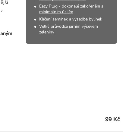
nější
Eazy Plug - dokonalé zakořenění s
 z
minimálním úsilím
Klíčení semínek a výsadba bylinek
Velký průvodce jarním výsevem
zeleniny
ovaným
99 Kč