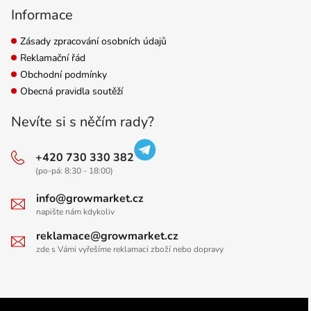
Informace
Zásady zpracování osobních údajů
Reklamační řád
Obchodní podmínky
Obecná pravidla soutěží
Nevíte si s něčím rady?
+420 730 330 382
(po-pá: 8:30 - 18:00)
info@growmarket.cz
napište nám kdykoliv
reklamace@growmarket.cz
zde s Vámi vyřešíme reklamaci zboží nebo dopravy