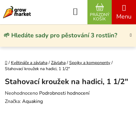
Přejít na obsah
Hledat
PRÁZDNÝ
NÁKUPNÍ KO
KOŠÍK
🌱 Hledáte sady pro pěstování 3 rostlin?
Domů
/
Květináče a závlaha
/
Závlaha
/
Spojky a komponenty
/
Stahovací kroužek na hadici, 1 1/2″
Stahovací kroužek na hadici, 1 1/2″
Průměrné hodnocení produktu je 0,0 z 5 hvězdiček.
Neohodnoceno
Podrobnosti hodnocení
Značka:
Aquaking