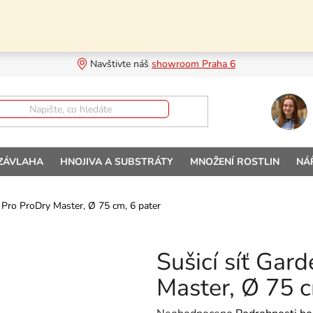
Navštivte náš 
showroom Praha 6
 ZÁVLAHA
HNOJIVA A SUBSTRÁTY
MNOŽENÍ ROSTLIN
NÁ
h Pro ProDry Master, Ø 75 cm, 6 pater
Sušicí síť Gar
Master, Ø 75 c
Průměrné hodnocení produktu je