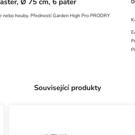
aster, Ø 75 cm, 6 pater
D
ovoce nebo houby. Předností Garden High Pro PRODRY
K
E
P
P
Související produkty