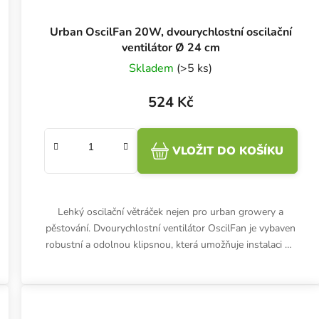
Urban OscilFan 20W, dvourychlostní oscilační
ventilátor Ø 24 cm
Skladem
(>5 ks)
524 Kč
VLOŽIT DO KOŠÍKU
Lehký oscilační větráček nejen pro urban growery a
pěstování. Dvourychlostní ventilátor OscilFan je vybaven
robustní a odolnou klipsnou, která umožňuje instalaci na
tenké i...