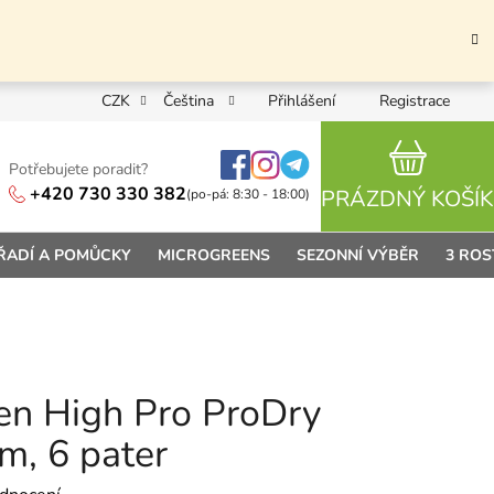
CZK
Čeština
Přihlášení
Registrace
Potřebujete poradit?
NÁKUPN
+420 730 330 382
PRÁZDNÝ KOŠÍK
(po-pá: 8:30 - 18:00)
ŘADÍ A POMŮCKY
MICROGREENS
SEZONNÍ VÝBĚR
3 ROS
den High Pro ProDry
m, 6 pater
 0,0 z 5 hvězdiček.