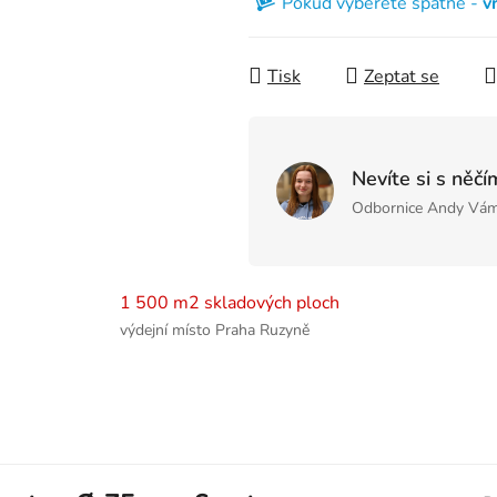
Pokud vyberete špatně -
v
Tisk
Zeptat se
Nevíte si s něčí
Odbornice Andy Vám
1 500 m2 skladových ploch
výdejní místo Praha Ruzyně