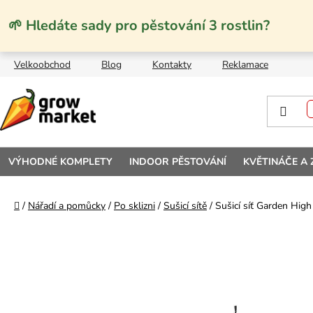
Přejít na obsah
🌱 Hledáte sady pro pěstování 3 rostlin?
Velkoobchod
Blog
Kontakty
Reklamace
VÝHODNÉ KOMPLETY
INDOOR PĚSTOVÁNÍ
KVĚTINÁČE A
Domů
/
Nářadí a pomůcky
/
Po sklizni
/
Sušicí sítě
/
Sušicí síť Garden Hig