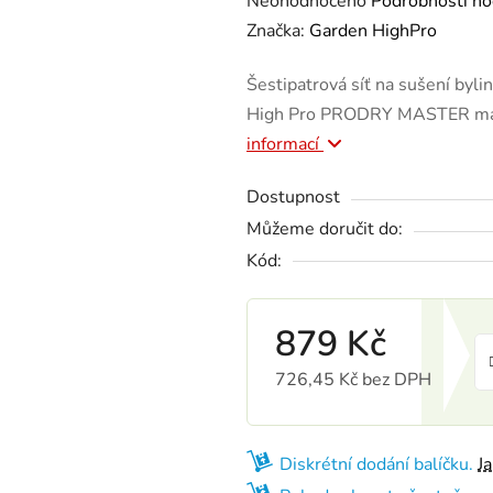
Neohodnoceno
Podrobnosti ho
Značka:
Garden HighPro
Šestipatrová síť na sušení byl
High Pro PRODRY MASTER má p
informací
Dostupnost
Můžeme doručit do:
Kód:
879 Kč
726,45 Kč bez DPH
Měrná cena:
Diskrétní dodání balíčku.
J