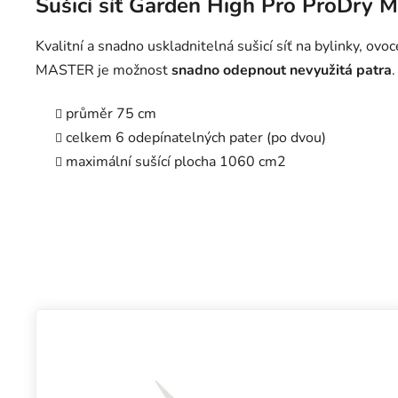
Sušicí síť Garden High Pro ProDry M
Kvalitní a snadno uskladnitelná sušicí síť na bylinky, 
MASTER je možnost
snadno odepnout nevyužitá patra
.
průměr 75 cm
celkem 6 odepínatelných pater (po dvou)
maximální sušící plocha 1060 cm2