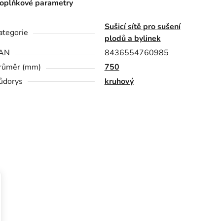
oplňkové parametry
Sušicí sítě pro sušení
ategorie
plodů a bylinek
AN
8436554760985
růměr (mm)
750
ůdorys
kruhový