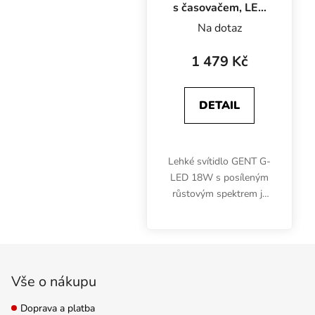
s časovačem, LED
svítidlo na růst
Na dotaz
1 479 Kč
DETAIL
Lehké svítidlo GENT G-
LED 18W s posíleným
růstovým spektrem je
určeno pro pěstování
mladých rostlin, sazenic
nebo microgreens.
Zápatí
Pomocí časovače
můžete snadno
Vše o nákupu
automaticky ovládat...
Doprava a platba