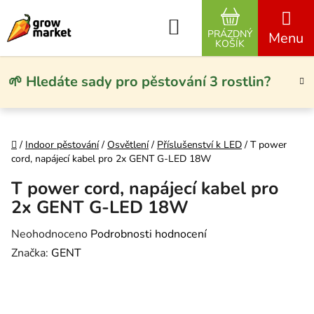
Přejít na obsah
Hledat
PRÁZDNÝ
NÁKUPNÍ KO
KOŠÍK
🌱 Hledáte sady pro pěstování 3 rostlin?
Domů
/
Indoor pěstování
/
Osvětlení
/
Příslušenství k LED
/
T power
cord, napájecí kabel pro 2x GENT G-LED 18W
T power cord, napájecí kabel pro
2x GENT G-LED 18W
Průměrné hodnocení produktu je 0,0 z 5 hvězdiček.
Neohodnoceno
Podrobnosti hodnocení
Značka:
GENT