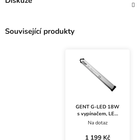
Diskuze
Související produkty
GENT G-LED 18W
s vypínačem, LED
svítidlo na růst
Na dotaz
1 199 Kč