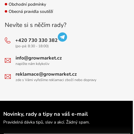
Obchodní podmínky
Obecná pravidla soutěží
Nevíte si s něčím rady?
+420 730 330 382
(po-pá: 8:30 - 18:00)
info@growmarket.cz
napište nám kdykoliv
reklamace@growmarket.cz
zde s Vámi vyřešíme reklamaci zboží nebo dopravy
Novinky, rady a tipy na váš e-mail
Pravidelná dávka tipů, slev a akcí. Žádný spam.