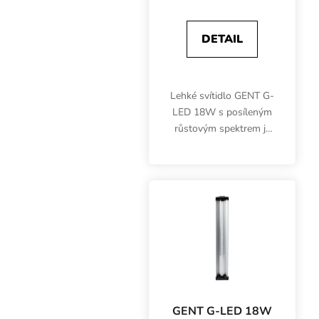
DETAIL
Lehké svítidlo GENT G-
LED 18W s posíleným
růstovým spektrem je
určeno pro pěstování
mladých rostlin, sazenic
nebo microgreens. Po
připojení na spínací
hodiny můžete ovládat...
GENT G-LED 18W