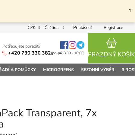
CZK
Čeština
Přihlášení
Registrace
Potřebujete poradit?
NÁKUPN
+420 730 330 382
PRÁZDNÝ KOŠÍK
(po-pá: 8:30 - 18:00)
ŘADÍ A POMŮCKY
MICROGREENS
SEZONNÍ VÝBĚR
3 ROS
Pack Transparent, 7x
a
 0,0 z 5 hvězdiček.