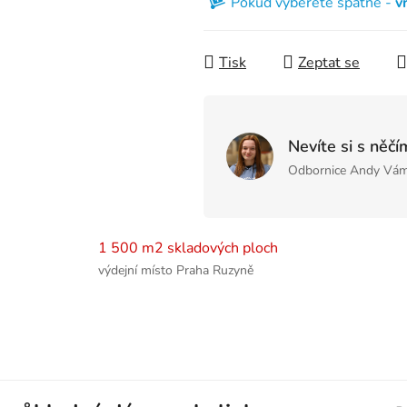
Pokud vyberete špatně -
v
Tisk
Zeptat se
Nevíte si s něčí
Odbornice Andy Vám
1 500 m2 skladových ploch
výdejní místo Praha Ruzyně