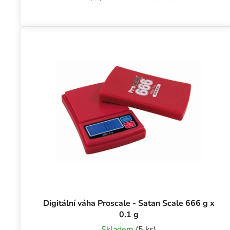
zipem lze...
Digitální váha Proscale - Satan Scale 666 g x
0.1 g
Skladem
(5 ks)