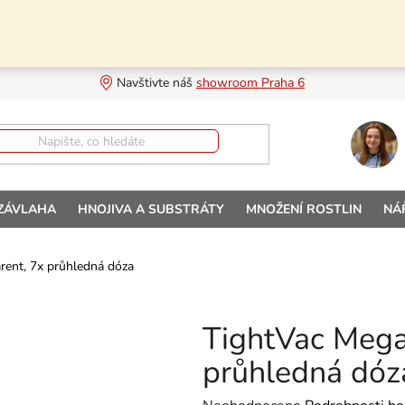
Navštivte náš 
showroom Praha 6
 ZÁVLAHA
HNOJIVA A SUBSTRÁTY
MNOŽENÍ ROSTLIN
NÁ
rent, 7x průhledná dóza
TightVac Mega
průhledná dóz
Průměrné hodnocení produktu je