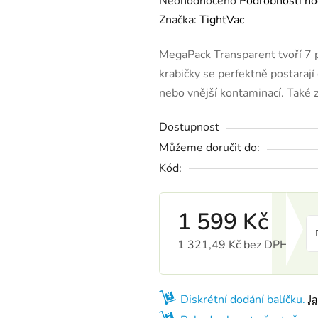
Neohodnoceno
Podrobnosti ho
Značka:
TightVac
MegaPack Transparent tvoří 7 
krabičky se perfektně postarají 
nebo vnější kontaminací. Také 
Dostupnost
Můžeme doručit do:
Kód:
1 599 Kč
1 321,49 Kč bez DPH
Měrná cena:
Diskrétní dodání balíčku.
J