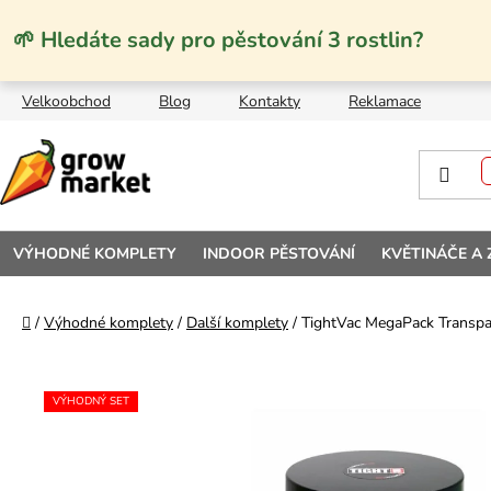
Přejít na obsah
🌱 Hledáte sady pro pěstování 3 rostlin?
Velkoobchod
Blog
Kontakty
Reklamace
VÝHODNÉ KOMPLETY
INDOOR PĚSTOVÁNÍ
KVĚTINÁČE A
Domů
/
Výhodné komplety
/
Další komplety
/
TightVac MegaPack Transpa
VÝHODNÝ SET