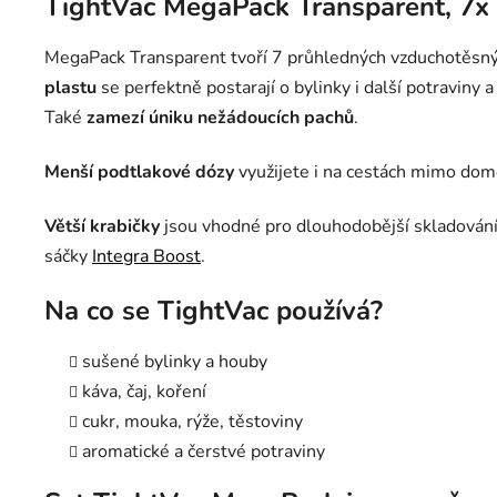
TightVac MegaPack Transparent, 7x 
MegaPack Transparent tvoří 7 průhledných vzduchotěsnýc
plastu
se perfektně postarají o bylinky i další potraviny 
Také
zamezí úniku nežádoucích pachů
.
Menší podtlakové dózy
využijete i na cestách mimo domo
Větší krabičky
jsou vhodné pro dlouhodobější skladování
sáčky
Integra Boost
.
Na co se TightVac používá?
sušené bylinky a houby
káva, čaj, koření
cukr, mouka, rýže, těstoviny
aromatické a čerstvé potraviny