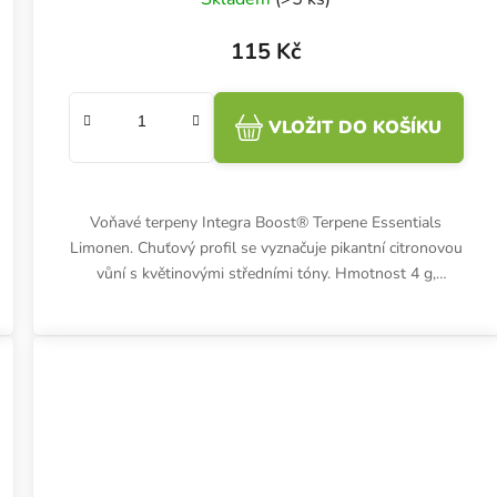
115 Kč
VLOŽIT DO KOŠÍKU
Voňavé terpeny Integra Boost® Terpene Essentials
Limonen. Chuťový profil se vyznačuje pikantní citronovou
vůní s květinovými středními tóny. Hmotnost 4 g,
vlhkost 62 %, balení 1...