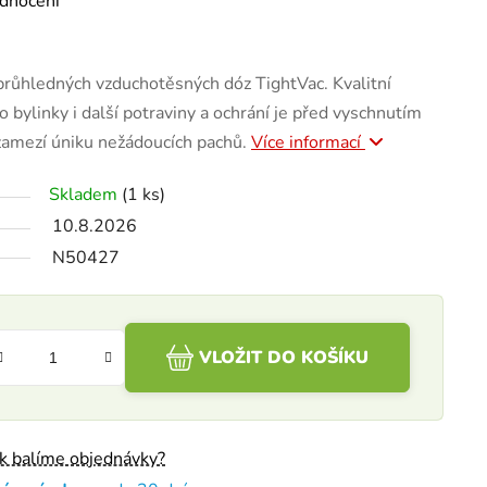
dnocení
průhledných vzduchotěsných dóz TightVac. Kvalitní
o bylinky i další potraviny a ochrání je před vyschnutím
zamezí úniku nežádoucích pachů.
Více informací
Skladem
(1 ks)
10.8.2026
N50427
VLOŽIT DO KOŠÍKU
ak balíme objednávky?