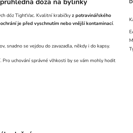
průhledná dóza na bylinky
D
h dóz TightVac. Kvalitní krabičky
z potravinářského
K
a
ochrání je před vyschnutím nebo vnější kontaminací
.
E
M
v, snadno se vejdou do zavazadla, někdy i do kapsy.
T
. Pro uchování správné vlhkosti by se vám mohly hodit