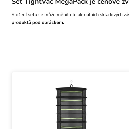
Set TightVac MegaPack je cenově z
Složení setu se může měnit dle aktuálních skladových z
produktů pod obrázkem.