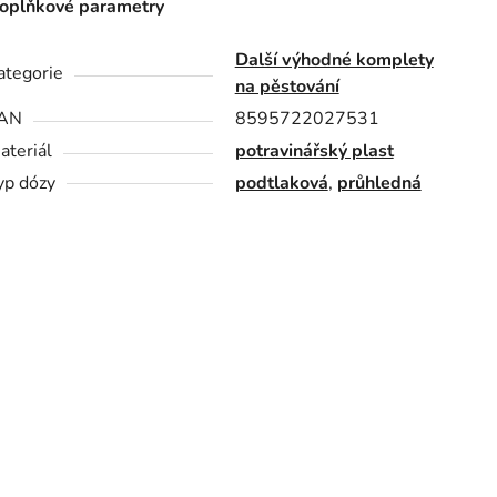
oplňkové parametry
Další výhodné komplety
ategorie
na pěstování
AN
8595722027531
ateriál
potravinářský plast
yp dózy
podtlaková
,
průhledná