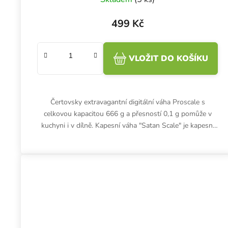
499 Kč
VLOŽIT DO KOŠÍKU
Čertovsky extravagantní digitální váha Proscale s
celkovou kapacitou 666 g a přesností 0,1 g pomůže v
kuchyni i v dílně. Kapesní váha "Satan Scale" je kapesní
váha má přehledný,...