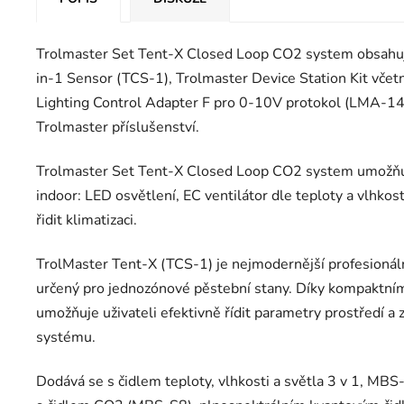
Trolmaster Set Tent-X Closed Loop CO2 system obsahuje
in-1 Sensor (TCS-1), Trolmaster Device Station Kit vče
Lighting Control Adapter F pro 0-10V protokol (LMA-14)
Trolmaster příslušenství.
Trolmaster Set Tent-X Closed Loop CO2 system umožňuje p
indoor: LED osvětlení, EC ventilátor dle teploty a vlhkost
řidit klimatizaci.
TrolMaster Tent-X (TCS-1) je nejmodernější profesionáln
určený pro jednozónové pěstební stany. Díky kompaktní
umožňuje uživateli efektivně řídit parametry prostředí a 
systému.
Dodává se s čidlem teploty, vlhkosti a světla 3 v 1, MB