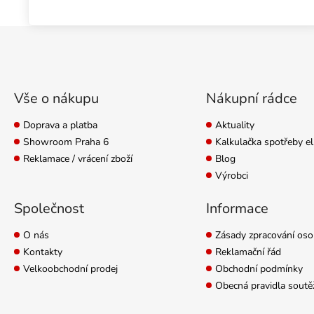
2x DSP...
Zápatí
Vše o nákupu
Nákupní rádce
Doprava a platba
Aktuality
Showroom Praha 6
Kalkulačka spotřeby el
Reklamace / vrácení zboží
Blog
Výrobci
Společnost
Informace
O nás
Zásady zpracování oso
Kontakty
Reklamační řád
Velkoobchodní prodej
Obchodní podmínky
Obecná pravidla soutě