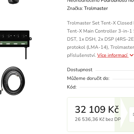
Neohodnoceno
Podrobnosti ho
Značka:
Trolmaster
Trolmaster Set Tent-X Closed 
Tent-X Main Controller 3-in-1 
DST, 1x DSH, 2x DSP (4RS-2E),
protokol (LMA-14), Trolmaster
příslušenství.
Více informací
Dostupnost
Můžeme doručit do:
Kód:
32 109 Kč
26 536,36 Kč bez DPH
Měrná cena: