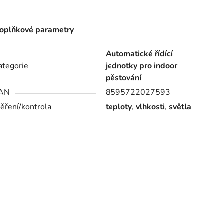
oplňkové parametry
Automatické řídící
ategorie
jednotky pro indoor
pěstování
AN
8595722027593
ěření/kontrola
teploty
,
vlhkosti
,
světla