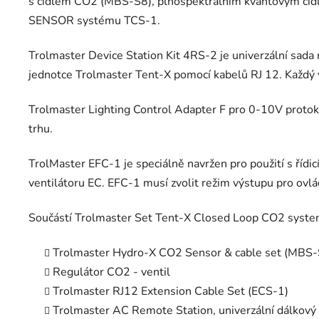
s čidlem CO2 (MBS-S8), plnospektrálním kvantovým čid
SENSOR systému TCS-1.
Trolmaster Device Station Kit 4RS-2 je univerzální sada m
jednotce Trolmaster Tent-X pomocí kabelů RJ 12. Každý v
Trolmaster Lighting Control Adapter F pro 0-10V protoko
trhu.
TrolMaster EFC-1 je speciálně navržen pro použití s ří
ventilátoru EC. EFC-1 musí zvolit režim výstupu pro ov
Součástí Trolmaster Set Tent-X Closed Loop CO2 syste
Trolmaster Hydro-X CO2 Sensor & cable set (MBS-
Regulátor CO2 - ventil
Trolmaster RJ12 Extension Cable Set (ECS-1)
Trolmaster AC Remote Station, univerzální dálkový 