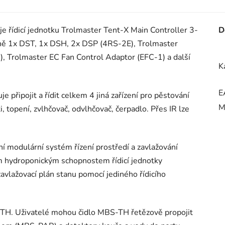
 řídicí jednotku Trolmaster Tent-X Main Controller 3-
D
tně 1x DST, 1x DSH, 2x DSP (4RS-2E), Trolmaster
, Trolmaster EC Fan Control Adaptor (EFC-1) a další
K
E
řipojit a řídit celkem 4 jiná zařízení pro pěstování
M
i, topení, zvlhčovač, odvlhčovač, čerpadlo. Přes IR lze
í modulární systém řízení prostředí a zavlažování
m hydroponickým schopnostem řídicí jednotky
zavlažovací plán stanu pomocí jediného řídicího
S-TH. Uživatelé mohou čidlo MBS-TH řetězově propojit