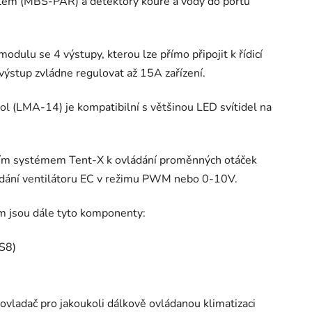
lem (MBS-PAR) a detektory kouře a vody do portu
odulu se 4 výstupy, kterou lze přímo připojit k řídicí
ýstup zvládne regulovat až 15A zařízení.
l (LMA-14) je kompatibilní s většinou LED svítidel na
dicím systémem Tent-X k ovládání proměnných otáček
ládání ventilátoru EC v režimu PWM nebo 0-10V.
m jsou dále tyto komponenty:
S8)
ovladač pro jakoukoli dálkově ovládanou klimatizaci