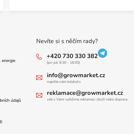
2x DSP...
Nevíte si s něčím rady?
+420 730 330 382
. energie
(po-pá: 8:30 - 18:00)
info@growmarket.cz
napište nám kdykoliv
reklamace@growmarket.cz
zde s Vámi vyřešíme reklamaci zboží nebo dopravy
bních údajů
ží