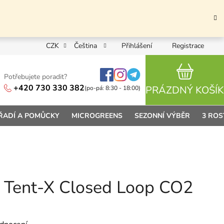
CZK
Čeština
Přihlášení
Registrace
Potřebujete poradit?
NÁKUPN
+420 730 330 382
PRÁZDNÝ KOŠÍK
(po-pá: 8:30 - 18:00)
ŘADÍ A POMŮCKY
MICROGREENS
SEZONNÍ VÝBĚR
3 ROS
t Tent-X Closed Loop CO2
 0,0 z 5 hvězdiček.