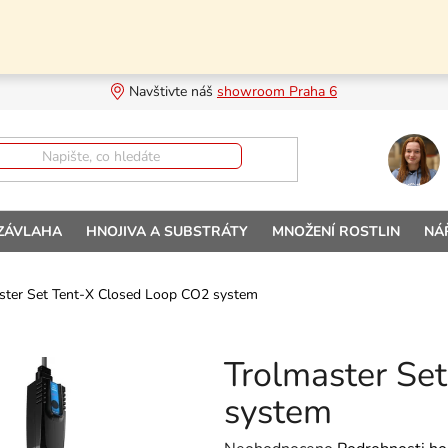
Navštivte náš 
showroom Praha 6
 ZÁVLAHA
HNOJIVA A SUBSTRÁTY
MNOŽENÍ ROSTLIN
NÁ
ster Set Tent-X Closed Loop CO2 system
Trolmaster Se
system
Průměrné hodnocení produktu je