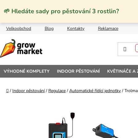
Přejít na obsah
🌱 Hledáte sady pro pěstování 3 rostlin?
Velkoobchod
Blog
Kontakty
Reklamace
VÝHODNÉ KOMPLETY
INDOOR PĚSTOVÁNÍ
KVĚTINÁČE A
Domů
/
Indoor pěstování
/
Regulace
/
Automatické řídící jednotky
/
Trolma