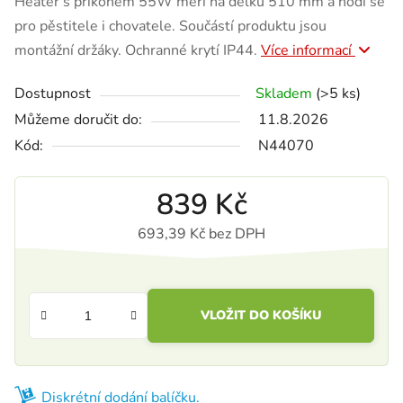
Heater s příkonem 55W měří na délku 510 mm a hodí se
pro pěstitele i chovatele. Součástí produktu jsou
montážní držáky. Ochranné krytí IP44.
Více informací
Dostupnost
Skladem
(>5 ks)
Můžeme doručit do:
11.8.2026
Kód:
N44070
839 Kč
693,39 Kč bez DPH
Měrná cena:
VLOŽIT DO KOŠÍKU
Diskrétní dodání balíčku.