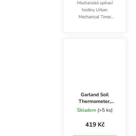
Mechanické spínací
hodiny Urban
Mechanical Timer
Socket jsou určeny pro
spínání elektronických
zařízení jako např.
svítidla, čerpadla, topení,
zvlhčovače, ventilátory
atd.
Garland Soil
Thermometer,
teploměr do
Skladem
(>5 ks)
substrátu
419 Kč