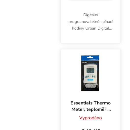
Digitální
programovatelné spínací
hodiny Urban Digital
Timer Socket jsou
určeny pro spínání
elektronických zařízení
jako např. svítidla,
čerpadla, topení,
zvlhčovače,...
Essentials Thermo
Meter, teploměr s
pamětí a externí
Vyprodáno
sondou