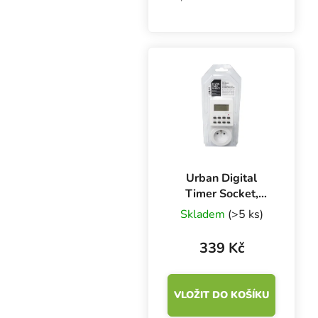
jednom, Ibebot Air
Comfort. Monitoring
přes aplikaci, příjemný
design, rozměry jen
3.6x11.5 centimetru.
Urban Digital
Timer Socket,
digitální spínací
Skladem
(>5 ks)
hodiny
339 Kč
VLOŽIT DO KOŠÍKU