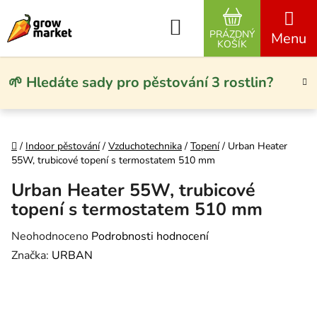
Přejít na obsah
Hledat
PRÁZDNÝ
NÁKUPNÍ KO
KOŠÍK
🌱 Hledáte sady pro pěstování 3 rostlin?
Domů
/
Indoor pěstování
/
Vzduchotechnika
/
Topení
/
Urban Heater
55W, trubicové topení s termostatem 510 mm
Urban Heater 55W, trubicové
topení s termostatem 510 mm
Průměrné hodnocení produktu je 0,0 z 5 hvězdiček.
Neohodnoceno
Podrobnosti hodnocení
Značka:
URBAN