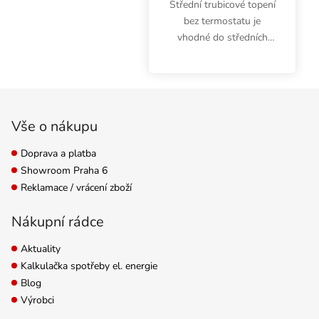
Střední trubicové topení
bez termostatu je
vhodné do středních
growboxů, skleníků a
pěstebních místností.
Urban Heater s
Zápatí
příkonem 180W měří na
délku 910 mm a hodí se
Vše o nákupu
pro...
Doprava a platba
Showroom Praha 6
Reklamace / vrácení zboží
Nákupní rádce
Aktuality
Kalkulačka spotřeby el. energie
Blog
Výrobci