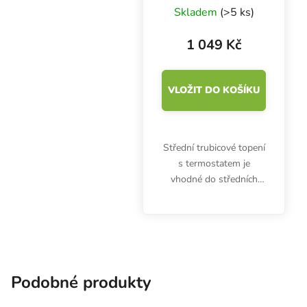
topení s
Skladem
(>5 ks)
termostatem 1010
mm
1 049 Kč
VLOŽIT DO KOŠÍKU
Střední trubicové topení
s termostatem je
vhodné do středních
growboxů, skleníků a
pěstebních místností.
Urban Heater s
příkonem 135W měří na
délku 1010 mm a hodí
se pro...
Podobné produkty