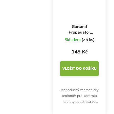
Včetně baterie.
Garland
Propagator
Thermometer,
Skladem
(>5 ks)
teploměr do
skleníku
149 Kč
VLOŽIT DO KOŠÍKU
Jednoduchý zahradnický
teploměr pro kontrolu
teploty substrátu ve
sklenících a
propagátorech vám