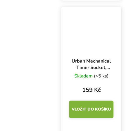
umožní vyladit pěstební
podmínky na optimum.
Garland Propagator
Thermometer na...
Urban Mechanical
Timer Socket,
mechanické
Skladem
(>5 ks)
spínací hodiny
159 Kč
VLOŽIT DO KOŠÍKU