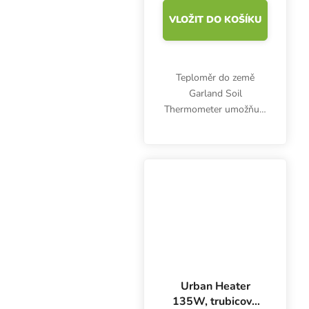
VLOŽIT DO KOŠÍKU
Teploměr do země
Garland Soil
Thermometer umožňuje
rychlou kontrolu teploty
pěstebního substrátu.
Zajištěním ideálních
pěstebních podmínek
zvýšíte šanci na úspěšné
pěstování.
Urban Heater
135W, trubicové