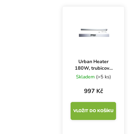
Urban Heater
180W, trubicové
topení 910 mm
Skladem
(>5 ks)
997 Kč
VLOŽIT DO KOŠÍKU