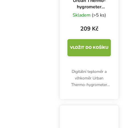
Urban Thermo-
hygrometer
SMALL, teploměr
Skladem
(>5 ks)
a vlhkoměr se
sondou
209 Kč
VLOŽIT DO KOŠÍKU
Digitální teploměr a
vlhkoměr Urban
Thermo-hygrometer
SMALL s malým
displejem je vybaven
sondou a je určen pro
měření teploty a
vlhkosti nejen v
pěstebním prostoru.