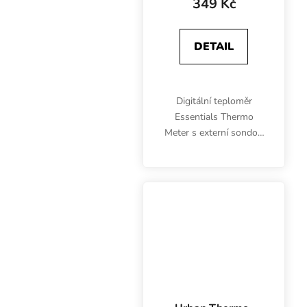
349 Kč
DETAIL
Digitální teploměr
Essentials Thermo
Meter s externí sondou
měří současně teplotu
vzduchu i živného
roztoku. Měření teploty
v °C nebo °F.