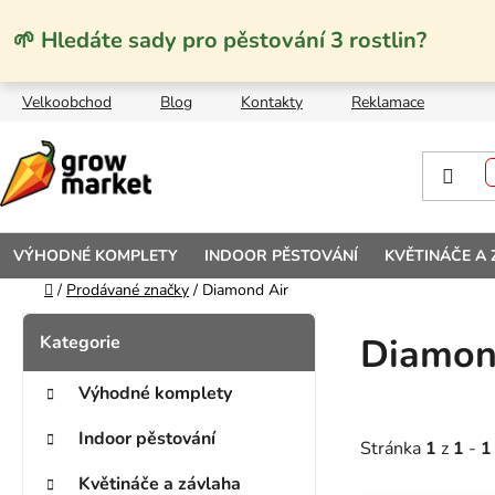
Přejít na obsah
🌱 Hledáte sady pro pěstování 3 rostlin?
Velkoobchod
Blog
Kontakty
Reklamace
VÝHODNÉ KOMPLETY
INDOOR PĚSTOVÁNÍ
KVĚTINÁČE A
Domů
/
Prodávané značky
/
Diamond Air
Postranní panel
Kategorie
Přeskočit kategorie
Diamon
Výhodné komplety
Indoor pěstování
Stránka
1
z
1
-
1
Květináče a závlaha