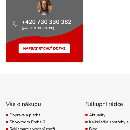
+420 730 330 382
(po-pá: 8:30 - 18:00)
NAPSAT RYCHLÝ DOTAZ
Zápatí
Vše o nákupu
Nákupní rádce
Doprava a platba
Aktuality
Showroom Praha 6
Kalkulačka spotřeby el
Reklamace / vrácení zboží
Blog