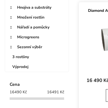
Výpis prod
Hnojiva a substráty
Diamond Ai
Množení rostlin
Nářadí a pomůcky
Microgreens
Sezonní výběr
3 rostliny
Výprodej
16 490 K
Cena
16490
Kč
16491
Kč