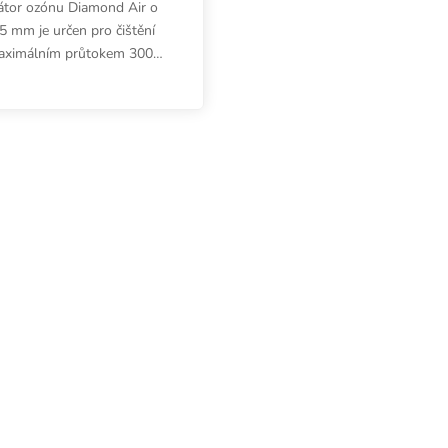
rátor ozónu Diamond Air o
 mm je určen pro čištění
aximálním průtokem 3000
ení efektivně neutralizuje
e vhodné pro provoz v...
Ovládací