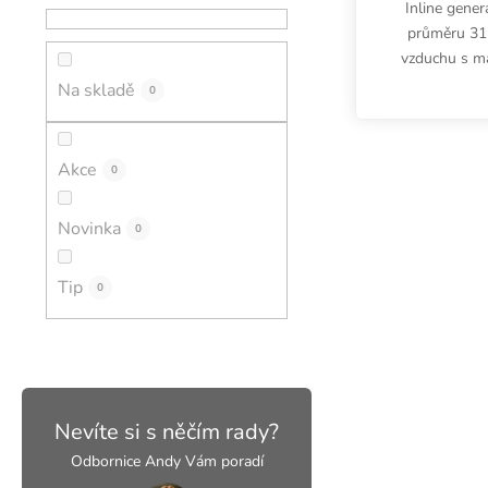
Inline gene
průměru 315
vzduchu s m
m3/h. Zaříz
Na skladě
0
pachy a j
Akce
0
Novinka
0
Tip
0
Nevíte si s něčím rady?
Odbornice Andy Vám poradí