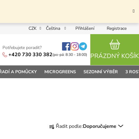
CZK
Čeština
Přihlášení
Registrace
Potřebujete poradit?
NÁKUPN
+420 730 330 382
PRÁZDNÝ KOŠÍK
(po-pá: 8:30 - 18:00)
ŘADÍ A POMŮCKY
MICROGREENS
SEZONNÍ VÝBĚR
3 ROS
Řazení produktů
Řadit podle:
Doporučujeme