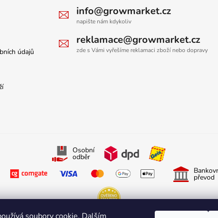
info@growmarket.cz
napište nám kdykoliv
reklamace@growmarket.cz
zde s Vámi vyřešíme reklamaci zboží nebo dopravy
bních údajů
ží
Osobní
odběr
Bankovn
převod
oužívá soubory cookie. Dalším