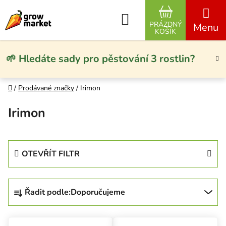
Přejít na obsah
Hledat
PRÁZDNÝ
NÁKUPNÍ KO
KOŠÍK
🌱 Hledáte sady pro pěstování 3 rostlin?
Domů
/
Prodávané značky
/
Irimon
Irimon
OTEVŘÍT FILTR
Řazení produktů
Řadit podle:
Doporučujeme
Výpis produktů