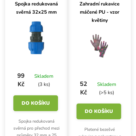
Spojka redukovaná
Zahradní rukavice
svěrná 32x25 mm
máčené PU - vzor
květiny
99
Skladem
52
Kč
(3 ks)
Skladem
Kč
(>5 ks)
DO KOŠÍKU
DO KOŠÍKU
Spojka redukovaná
svěrná pro přechod mezi
Pletené bezešvé
průměry 32 mm a 25