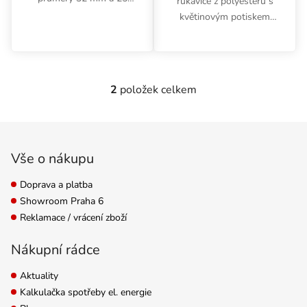
rukavice z polyesteru s
mm.
květinovým potiskem
mají polyuretanem
povrstvené dlaně a
prsty. Hodí se pro řadu
domácích aktivit včetně
2
položek celkem
Ovládací prvky výpisu
pěstování doma i venku.
Velikost...
Zápatí
Vše o nákupu
Doprava a platba
Showroom Praha 6
Reklamace / vrácení zboží
Nákupní rádce
Aktuality
Kalkulačka spotřeby el. energie