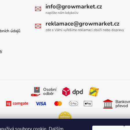
info@growmarket.cz
napište nám kdykoliv
reklamace@growmarket.cz
zde s Vámi vyřešíme reklamaci zboží nebo dopravy
bních údajů
ží
Osobní
odběr
Bankovn
převod
oužívá soubory cookie. Dalším