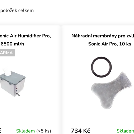
položek celkem
uktů
onic Air Humidifier Pro,
Náhradní membrány pro zvl
6500 ml/h
Sonic Air Pro, 10 ks
DARMA
č
734 Kč
Skladem
(>5 ks)
Sklade