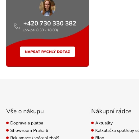
+420 730 330 382
(po-pá: 8:30 - 18:00)
NAPSAT RYCHLÝ DOTAZ
Zápatí
Vše o nákupu
Nákupní rádce
Doprava a platba
Aktuality
Showroom Praha 6
Kalkulačka spotřeby el
Reklamace / vrácení zboží
Blog