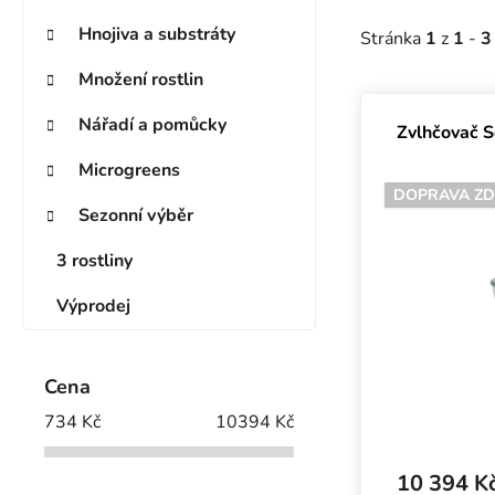
Hnojiva a substráty
Stránka
1
z
1
-
3
Množení rostlin
Výpis prod
Nářadí a pomůcky
Zvlhčovač S
Microgreens
DOPRAVA Z
Sezonní výběr
3 rostliny
Výprodej
Cena
734
Kč
10394
Kč
10 394 K