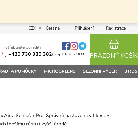
CZK
Čeština
Přihlášení
Registrace
Potřebujete poradit?
NÁKUPN
+420 730 330 382
PRÁZDNÝ KOŠÍK
(po-pá: 8:30 - 18:00)
ŘADÍ A POMŮCKY
MICROGREENS
SEZONNÍ VÝBĚR
3 ROS
cAir a SonicAir Pro. Správně nastavená vlhkost v
ch lepšímu růstu i vyšší úrodě.