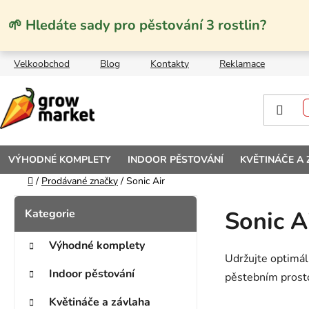
Přejít na obsah
🌱 Hledáte sady pro pěstování 3 rostlin?
Velkoobchod
Blog
Kontakty
Reklamace
VÝHODNÉ KOMPLETY
INDOOR PĚSTOVÁNÍ
KVĚTINÁČE A
Domů
/
Prodávané značky
/
Sonic Air
Postranní panel
Kategorie
Přeskočit kategorie
Sonic A
Výhodné komplety
Udržujte optimál
Indoor pěstování
pěstebním prosto
Květináče a závlaha