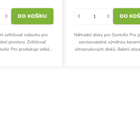
DO KOŠÍKU
DO KOŠ
ní zvlhčovač vzduchu pro
Náhradní disky pro SonicAir Pro j
ební prostory. Zvlhčovač
servisovatelné výměnou kerami
icAir Pro produkuje velké
ultrazvukových disků. Balení obs
dní páry, aby bylo možné
kusů.
ulovat úroveň vlhkosti...
Ovládací