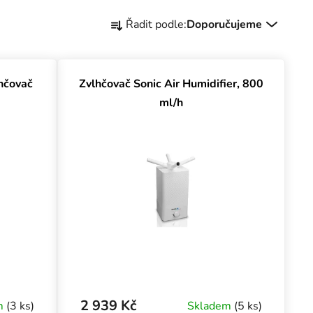
Řazení produktů
Řadit podle:
Doporučujeme
hčovač
Zvlhčovač Sonic Air Humidifier, 800
ml/h
2 939 Kč
m
(3 ks)
Skladem
(5 ks)