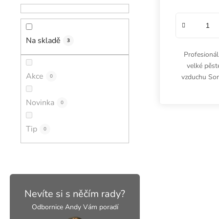
Na skladě
3
Profesionál
velké pěst
Akce
vzduchu Son
0
množství vo
snadno reg
Novinka
0
Tip
0
Nevíte si s něčím rady?
Odbornice Andy Vám poradí