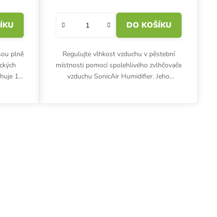
ÍKU
DO KOŠÍKU
sou plně
Regulujte vlhkost vzduchu v pěstební
ckých
místnosti pomocí spolehlivého zvlhčovače
ahuje 10
vzduchu SonicAir Humidifier. Jeho
velkokapacitní nádrž o objemu 10 litrů
umožňuje maximální výkon...
 prvky výpisu