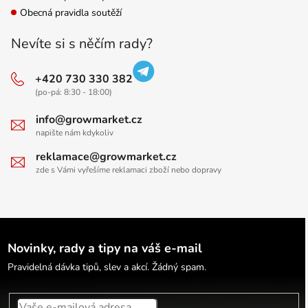
Obecná pravidla soutěží
Nevíte si s něčím rady?
+420 730 330 382
(po-pá: 8:30 - 18:00)
info@growmarket.cz
napište nám kdykoliv
reklamace@growmarket.cz
zde s Vámi vyřešíme reklamaci zboží nebo dopravy
Novinky, rady a tipy na váš e-mail
Pravidelná dávka tipů, slev a akcí. Žádný spam.