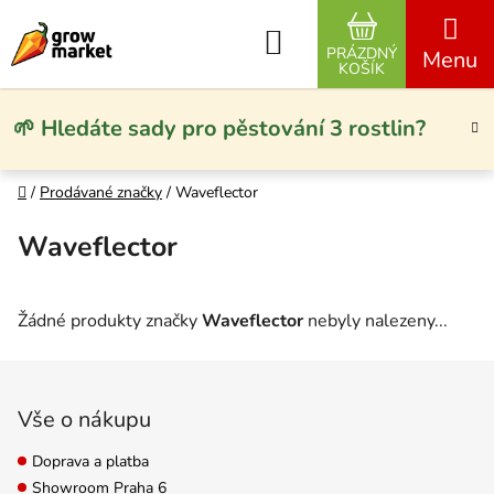
Přejít na obsah
Hledat
PRÁZDNÝ
NÁKUPNÍ KO
KOŠÍK
🌱 Hledáte sady pro pěstování 3 rostlin?
Domů
/
Prodávané značky
/
Waveflector
Waveflector
Žádné produkty značky
Waveflector
nebyly nalezeny...
Zápatí
Vše o nákupu
Doprava a platba
Showroom Praha 6