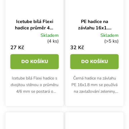
Icetube bílá Flexi
PE hadice na
hadice průměr 4/6
závlahu 16x1.8
mm, 1 m
mm, 1 m
Skladem
Skladem
(4 ks)
(>5 ks)
27 Kč
32 Kč
DO KOŠÍKU
DO KOŠÍKU
Icetube bílá Flexi hadice s
Černá hadice na závlahu
dvojitou stěnou o průměru
PE 16x1.8 mm se používá
4/6 mm se postará o
na zavlažování zeleniny,
nízkou teplotu živného
bylinek a dalších rostlin.
roztoku i v teplých letních
Délka 1 metr.
měsících! Bílá venkovní
vrstva zabrání přehřívání,...