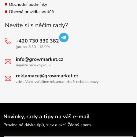
Obchodní podmínky
Obecná pravidla soutěží
Nevíte si s něčím rady?
+420 730 330 382
(po-pá: 8:30 - 18:00)
info@growmarket.cz
napište nám kdykoliv
reklamace@growmarket.cz
zde s Vámi vyřešíme reklamaci zboží nebo dopravy
Novinky, rady a tipy na váš e-mail
Pravidelná dávka tipů, slev a akcí. Žádný spam.