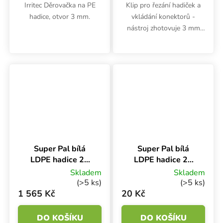
Irritec Děrovačka na PE
Klip pro řezání hadiček a
hadice, otvor 3 mm.
vkládání konektorů -
nástroj zhotovuje 3 mm
otvory pro konektory 4
mm, dále slouží k řezání
hadiček 5-20 mm.
Super Pal bílá
Super Pal bílá
LDPE hadice 20
LDPE hadice 20
mm PN6, role 100
mm PN6, 1 m
Skladem
Skladem
m
(>5 ks)
(>5 ks)
1 565 Kč
20 Kč
DO KOŠÍKU
DO KOŠÍKU