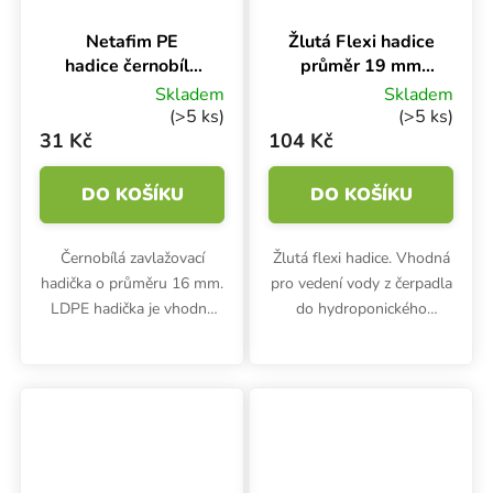
Netafim PE
Žlutá Flexi hadice
hadice černobílá
průměr 19 mm
Ø 16 mm PN4 UV,
(3/4″) - 1 m
Skladem
Skladem
1 m
(>5 ks)
(>5 ks)
31 Kč
104 Kč
DO KOŠÍKU
DO KOŠÍKU
Černobílá zavlažovací
Žlutá flexi hadice. Vhodná
hadička o průměru 16 mm.
pro vedení vody z čerpadla
LDPE hadička je vhodná
do hydroponického
pro zavlažování rostlin,
systému. Extra ohebná a
ovoce, zeleniny ve
odolná. Průměr hadice:
sklenících a pěstírnách.
3/4″, 19 mm. Délka 1 metr.
Vnitřní černá vrstva
zabraňuje tvorbě...