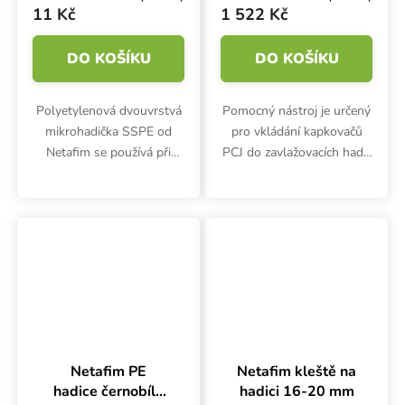
11 Kč
1 522 Kč
DO KOŠÍKU
DO KOŠÍKU
Polyetylenová dvouvrstvá
Pomocný nástroj je určený
mikrohadička SSPE od
pro vkládání kapkovačů
Netafim se používá při
PCJ do zavlažovacích hadic
zavlažování rostlin a
o různých průměrech v
plodin. Hodí se pro
jednom úkonu. Díky
zemědělské systémy,
Netafim kleštím není třeba
stojany pro postřikovače a
hadici děrovat.
mikropostřikovače,...
Netafim PE
Netafim kleště na
hadice černobílá
hadici 16-20 mm