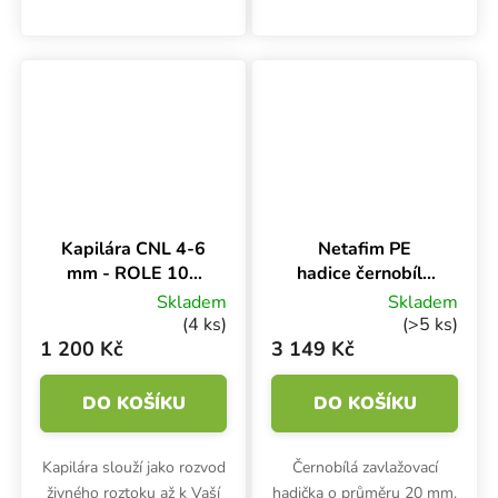
živným roztokem. Role 100
ideálním řešením pro
m.
efektivní zavlažování s
úsporou místa. Po použití
se automaticky stáhne na
40 cm a díky...
Kapilára CNL 4-6
Netafim PE
mm - ROLE 100
hadice černobílá
m
Ø 20 mm PN4 UV,
Skladem
Skladem
role 100 m
(4 ks)
(>5 ks)
1 200 Kč
3 149 Kč
DO KOŠÍKU
DO KOŠÍKU
Kapilára slouží jako rozvod
Černobílá zavlažovací
živného roztoku až k Vaší
hadička o průměru 20 mm.