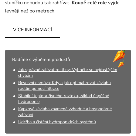
sluníčku nebudou tak zahřívat.
Koupě celé role
vyjde
levněji než po metrech.
VÍCE INFORMACÍ
Radíme s výběrem produktů
Jak správně zalévat rostliny: Vyhněte se nejčastějším
chybám
Reverzní osmóza: Kdy a jak optimalizovat závlahu
rostlin pomocí filtrace
Stabilní teplota živného roztoku, základ úspěšné
hydroponie
Kapková závlaha znamená výhodné a hospodárné
zalévání
Údržba a čistění hydroponických systémů