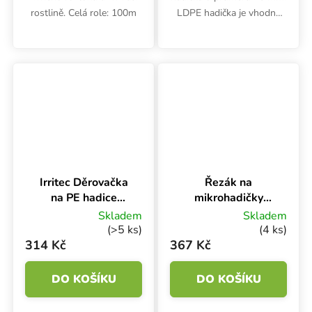
rostlině. Celá role: 100m
LDPE hadička je vhodná
pro zavlažování rostlin,
ovoce, zeleniny ve
sklenících a pěstírnách.
Vnitřní černá vrstva
zabraňuje tvorbě...
Irritec Děrovačka
Řezák na
na PE hadice
mikrohadičky
3mm
KLIP 2v1
Skladem
Skladem
(>5 ks)
(4 ks)
314 Kč
367 Kč
DO KOŠÍKU
DO KOŠÍKU