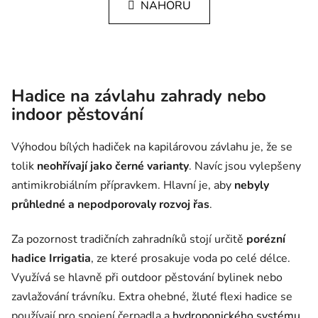
NAHORU
Hadice na závlahu zahrady nebo
indoor pěstování
Výhodou bílých hadiček na kapilárovou závlahu je, že se
tolik
neohřívají jako černé varianty
. Navíc jsou vylepšeny
antimikrobiálním přípravkem. Hlavní je, aby
nebyly
průhledné a nepodporovaly rozvoj řas
.
Za pozornost tradičních zahradníků stojí určitě
porézní
hadice Irrigatia
, ze které prosakuje voda po celé délce.
Využívá se hlavně při outdoor pěstování bylinek nebo
zavlažování trávníku. Extra ohebné, žluté flexi hadice se
používají pro spojení čerpadla a
hydroponického systému
.