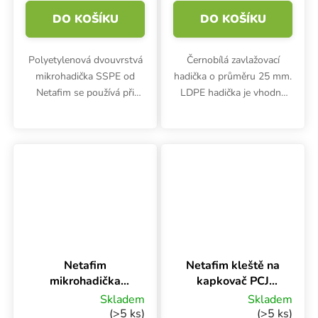
DO KOŠÍKU
DO KOŠÍKU
Polyetylenová dvouvrstvá
Černobílá zavlažovací
mikrohadička SSPE od
hadička o průměru 25 mm.
Netafim se používá při
LDPE hadička je vhodná
zavlažování rostlin a
pro zavlažování rostlin,
plodin. Hodí se pro
ovoce, zeleniny ve
zemědělské systémy,
sklenících a pěstírnách.
stojany pro postřikovače a
Vnitřní černá vrstva
mikropostřikovače,...
zabraňuje tvorbě...
Netafim
Netafim kleště na
mikrohadička
kapkovač PCJ
SSPE 5 x 3 šedá
Dripper
Skladem
Skladem
BL, 1 m
(>5 ks)
(>5 ks)