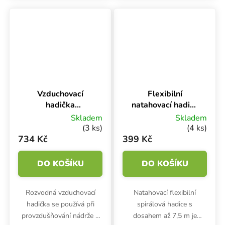
měsících! Bílá venkovní
vrstva zabrání přehřívání,...
Vzduchovací
Flexibilní
hadička
natahovací hadice
průhledná 4/6
9 mm, délka 7,5m
Skladem
Skladem
mm, role 100 m
(3 ks)
(4 ks)
734 Kč
399 Kč
DO KOŠÍKU
DO KOŠÍKU
Rozvodná vzduchovací
Natahovací flexibilní
hadička se používá při
spirálová hadice s
provzdušňování nádrže s
dosahem až 7,5 m je