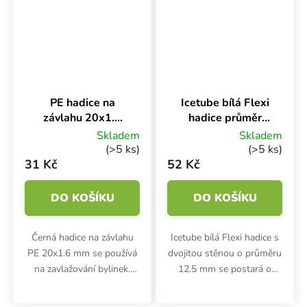
zabraňuje tvorbě...
PE hadice na
Icetube bílá Flexi
závlahu 20x1.6
hadice průměr
mm, 1 m
12.5 mm, 1 m
Skladem
Skladem
(>5 ks)
(>5 ks)
31 Kč
52 Kč
DO KOŠÍKU
DO KOŠÍKU
Černá hadice na závlahu
Icetube bílá Flexi hadice s
PE 20x1.6 mm se používá
dvojitou stěnou o průměru
na zavlažování bylinek.
12.5 mm se postará o
Délka 1 metr, průměr 20
nízkou teplotu živného
mm.
roztoku i v teplých letních