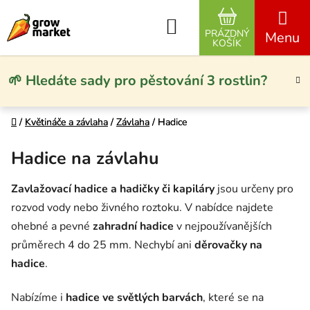
Přejít na obsah
Hledat
PRÁZDNÝ
NÁKUPNÍ KO
KOŠÍK
🌱 Hledáte sady pro pěstování 3 rostlin?
Domů
Domů
/
/
Květináče a závlaha
Květináče a závlaha
/
/
Závlaha
Závlaha
/
/
Hadice
Hadice
Hadice na závlahu
Zavlažovací hadice a hadičky či kapiláry
jsou určeny pro
rozvod vody nebo živného roztoku. V nabídce najdete
ohebné a pevné
zahradní hadice
v nejpoužívanějších
průměrech 4 do 25 mm. Nechybí ani
děrovačky na
hadice
.
Nabízíme i
hadice ve světlých barvách
, které se na