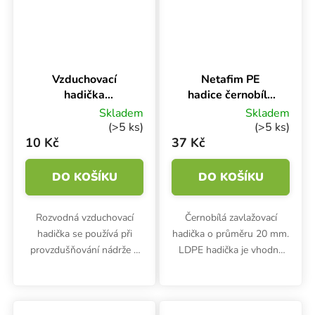
Vzduchovací
Netafim PE
hadička
hadice černobílá
průhledná 4/6
Ø 20 mm PN4 UV,
Skladem
Skladem
mm, 1 m
1 m
(>5 ks)
(>5 ks)
10 Kč
37 Kč
DO KOŠÍKU
DO KOŠÍKU
Rozvodná vzduchovací
Černobílá zavlažovací
hadička se používá při
hadička o průměru 20 mm.
provzdušňování nádrže s
LDPE hadička je vhodná
živným roztokem.
pro zavlažování rostlin,
ovoce, zeleniny ve
sklenících a pěstírnách.
Vnitřní černá vrstva