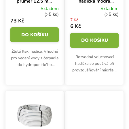
průměr 12.5 mm
hadička modrá
(1/2″) - 1 m
4/6 mm, 1 m
Skladem
Skladem
(>5 ks)
(>5 ks)
73 Kč
7 Kč
6 Kč
DO KOŠÍKU
DO KOŠÍKU
Žlutá flexi hadice. Vhodné
Rozvodná vduchovací
pro vedení vody z čerpadla
hadička se používá při
do hydroponického
provzdušňování nádrže s
systému. Extra ohebná a
živným roztokem. Délka 1
odolná. Průměr hadice:
metr.
12,5 mm.