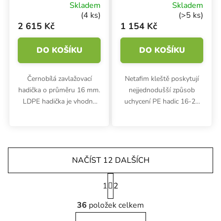
Ø 16 mm PN4 UV,
Skladem
Skladem
ROLE 100 m
(4 ks)
(>5 ks)
2 615 Kč
1 154 Kč
DO KOŠÍKU
DO KOŠÍKU
Černobílá zavlažovací
Netafim kleště poskytují
hadička o průměru 16 mm.
nejjednodušší způsob
LDPE hadička je vhodná
uchycení PE hadic 16-20
pro zavlažování rostlin,
mm pro montáž běžných
ovoce, zeleniny ve
kapkovačů, ventilů a/nebo
sklenících a pěstírnách.
příslušenství.
Vnitřní černá vrstva
zabraňuje tvorbě...
NAČÍST 12 DALŠÍCH
Stránkování
1
2
Ovládací prvky výpisu
36
položek celkem