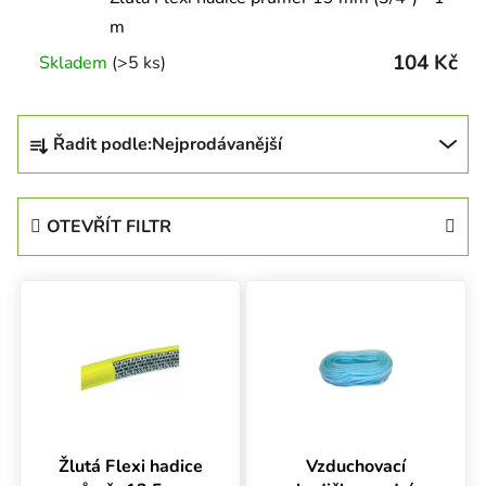
m
104 Kč
Skladem
(>5 ks)
Řazení produktů
Řadit podle:
Nejprodávanější
OTEVŘÍT FILTR
Výpis produktů
Žlutá Flexi hadice
Vzduchovací