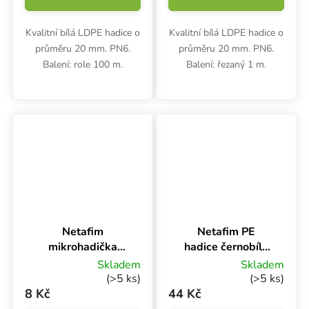
Kvalitní bílá LDPE hadice o
Kvalitní bílá LDPE hadice o
průměru 20 mm. PN6.
průměru 20 mm. PN6.
Balení: role 100 m.
Balení: řezaný 1 m.
Netafim
Netafim PE
mikrohadička
hadice černobílá
SSPE 5 x 3 šedá
Ø 25 mm PN4 UV,
Skladem
Skladem
BL, 60 cm
1 m
(>5 ks)
(>5 ks)
8 Kč
44 Kč