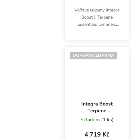
Voňavé terpeny Integra
Boost® Terpene
Essentials Limonen.
Chuťový profil se
vyznačuje pikantní
citronovou vůní s
květinovými středními
DOPRAVA ZDARMA
tóny. Hmotnost 67 g,
vlhkost 62 %, balení...
Integra Boost
Terpene
Essentials B-
Skladem
(1 ks)
Caryophyllen 67 g,
62%, BOX 12 ks
4 719 Kč