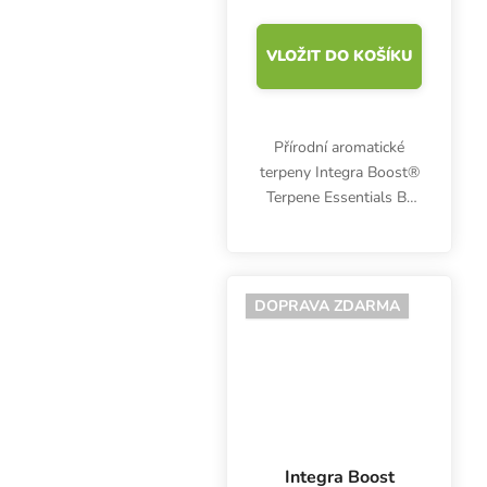
VLOŽIT DO KOŠÍKU
Přírodní aromatické
terpeny Integra Boost®
Terpene Essentials B-
Caryophyllen. Vyznačuje
se v nose šimrající
ostrou vůní hřebíčku a
černého pepře se
DOPRAVA ZDARMA
zemitým chuťovým
profilem s...
Integra Boost