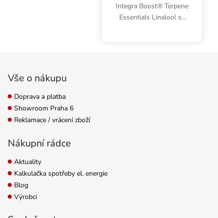
Integra Boost® Terpene
Essentials Linalool se
vyznačují květinovou a
slabě ovocnou vůní s
tóny lékořice. Hmotnost
Zápatí
67 g, vlhkost 62 %,
balení 12 ks
Vše o nákupu
Doprava a platba
Showroom Praha 6
Reklamace / vrácení zboží
Nákupní rádce
Aktuality
Kalkulačka spotřeby el. energie
Blog
Výrobci