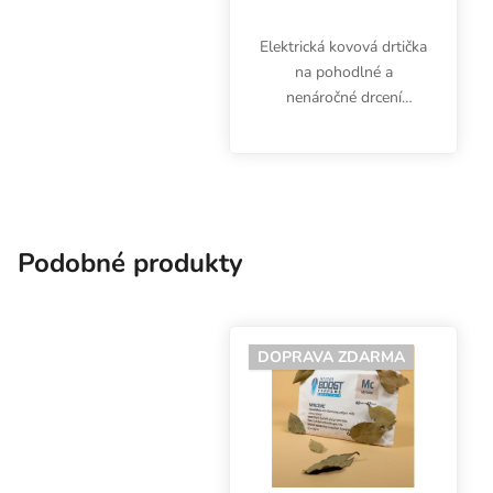
Elektrická kovová drtička
na pohodlné a
nenáročné drcení
bylinek ve tvaru baterky.
K napájení jsou třeba 3
AAA baterie, které
nejsou součástí
produktu a je třeba je
dokoupit.
Podobné produkty
DOPRAVA ZDARMA