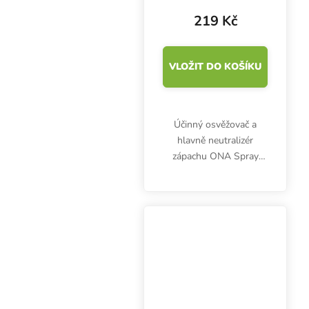
219 Kč
VLOŽIT DO KOŠÍKU
Účinný osvěžovač a
hlavně neutralizér
zápachu ONA Spray
Apple Crumble pomůže
vyřešit akutní zápach
organického i
anorganického původu.
Vůně jablečný koláč.