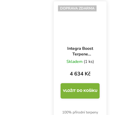
bylinkový a citrusový
nádech. Hmotnost 67 g,
DOPRAVA ZDARMA
vlhkost 62 %, balení 1
ks.
Integra Boost
Terpene
Essentials Linalool
Skladem
(1 ks)
67 g, 62%, BOX
12 ks
4 634 Kč
VLOŽIT DO KOŠÍKU
100% přírodní terpeny