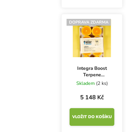
definován svěží
borovicovým aroma a
bylinným,
DOPRAVA ZDARMA
rozmarýnovým
chuťovým profilem.
Hmotnost 67 g, vlhkost
62...
Integra Boost
Terpene
Essentials
Skladem
(2 ks)
Limonen 67 g,
62%, BOX 12 ks
5 148 Kč
VLOŽIT DO KOŠÍKU