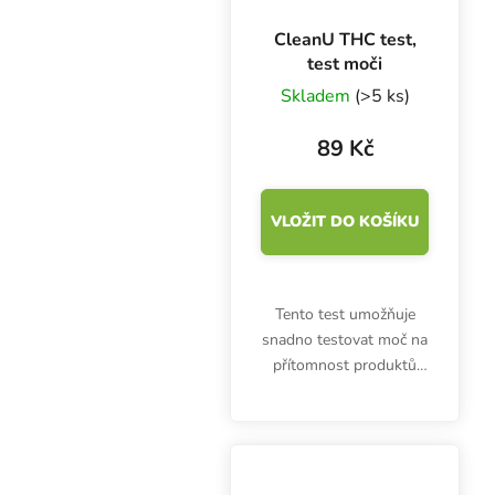
CleanU THC test,
test moči
Skladem
(>5 ks)
89 Kč
VLOŽIT DO KOŠÍKU
Tento test umožňuje
snadno testovat moč na
přítomnost produktů
rozkladu a zbytků THC.
Tento test moči (na
rozdíl od standardního
testu) má podobnou
úroveň citlivosti jako v...