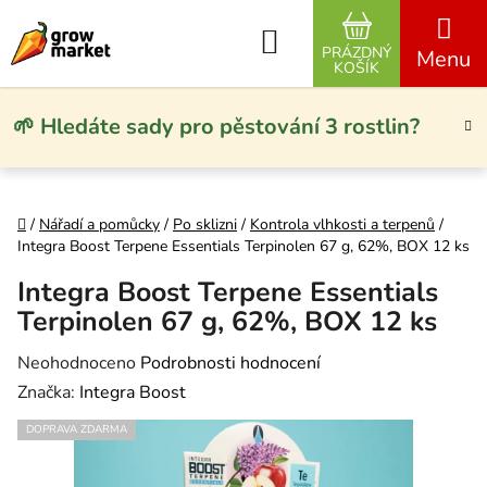
Přejít na obsah
Hledat
PRÁZDNÝ
NÁKUPNÍ KO
KOŠÍK
🌱 Hledáte sady pro pěstování 3 rostlin?
Domů
/
Nářadí a pomůcky
/
Po sklizni
/
Kontrola vlhkosti a terpenů
/
Integra Boost Terpene Essentials Terpinolen 67 g, 62%, BOX 12 ks
Integra Boost Terpene Essentials
Terpinolen 67 g, 62%, BOX 12 ks
Průměrné hodnocení produktu je 0,0 z 5 hvězdiček.
Neohodnoceno
Podrobnosti hodnocení
Značka:
Integra Boost
DOPRAVA ZDARMA