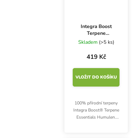
Integra Boost
Terpene
Essentials
Skladem
(>5 ks)
Humulen 67 g,
62%, 1 ks
419 Kč
VLOŽIT DO KOŠÍKU
100% přírodní terpeny
Integra Boost® Terpene
Essentials Humulen.
Zemitý chuťový profil
nabízí osvěžující