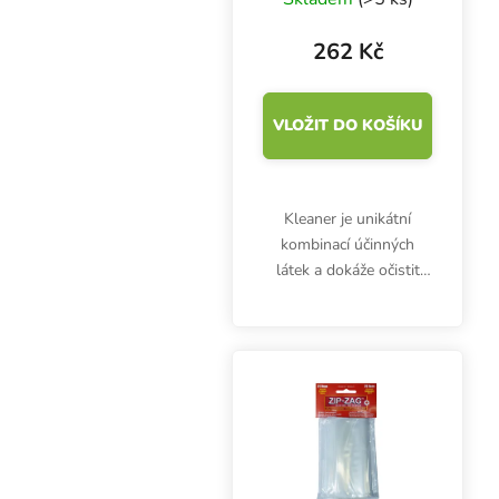
262 Kč
VLOŽIT DO KOŠÍKU
Kleaner je unikátní
kombinací účinných
látek a dokáže očistit
dutinu ústní od všech
nežádoucích bakterií.
Balení obsahuje 30 ml
aktivního roztoku s
rozprašovačem.