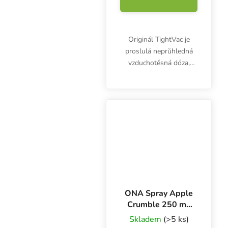
Originál TightVac je
proslulá neprůhledná
vzduchotěsná dóza,
která chrání potraviny
před vnější vlhkostí a
kontaminací. Vyrobena z
potravinářského plastu
ochrání kávu, cukr,...
ONA Spray Apple
Crumble 250 ml,
neutralizér
Skladem
(>5 ks)
zápachu