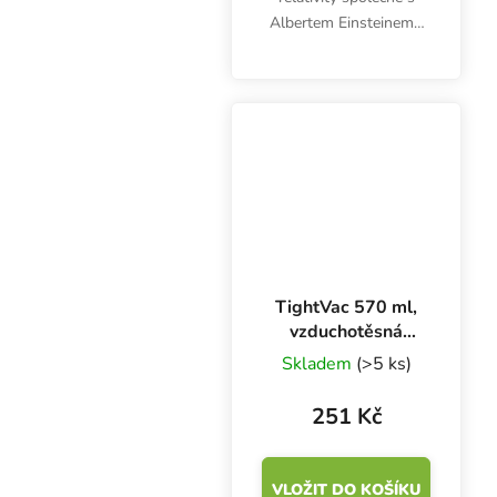
Albertem Einsteinem?!
Malá a mělká kovová
miska má rozměry
180x140 mm, hodí se
na doma i na cesty.
TightVac 570 ml,
vzduchotěsná
dóza neprůhledná
Skladem
(>5 ks)
251 Kč
VLOŽIT DO KOŠÍKU