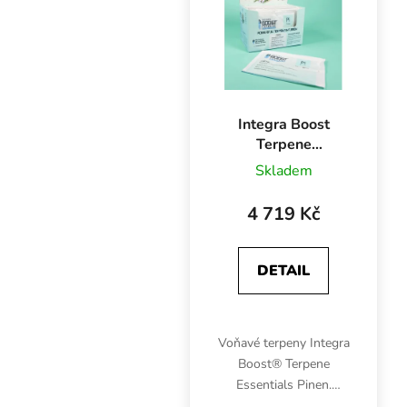
Hmotnost 67 g,...
Integra Boost
Terpene
Essentials Pinen
Skladem
67 g, 62%, BOX
12 ks
4 719 Kč
DETAIL
Voňavé terpeny Integra
Boost® Terpene
Essentials Pinen.
Chuťový profil je