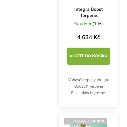
Integra Boost
Terpene
Essentials Myrcen
Skladem
(1 ks)
67 g, 62%, BOX
12 ks
4 634 Kč
VLOŽIT DO KOŠÍKU
Voňavé terpeny Integra
Boost® Terpene
Essentials Myrcene.
Chuťový profil je
definován lehce
květinovou a kořeněnou
vůní s ostrým nádechem
DOPRAVA ZDARMA
a zemitým profilem.