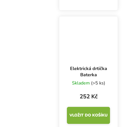
průměr 63 mm a čtyři
vrstvy s diamantovými
zuby pro účinné drcení.
Elektrická drtička
Baterka
Skladem
(>5 ks)
252 Kč
VLOŽIT DO KOŠÍKU