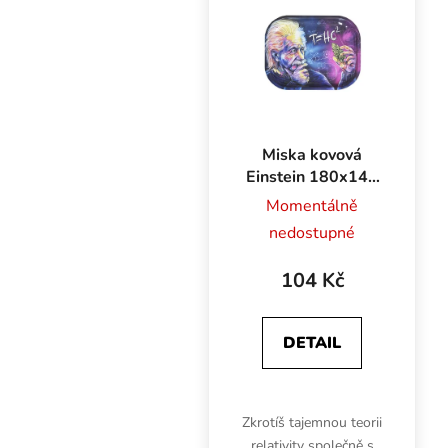
zipu "Dual Lock".
Oboustranně...
Miska kovová
Einstein 180x140
mm
Momentálně
nedostupné
104 Kč
DETAIL
Zkrotíš tajemnou teorii
relativity společně s