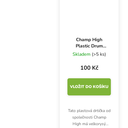
Champ High
Plastic Drum
Grinder DL12,
Skladem
(>5 ks)
čtyřdílná plastová
drtička, 63 mm -
100 Kč
MIX BAREV
VLOŽIT DO KOŠÍKU
Tato plastová drtička od
společnosti Champ
High má velkorysý