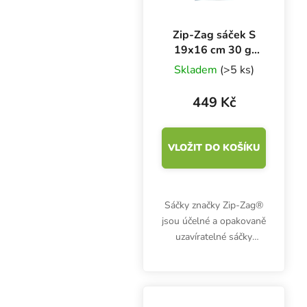
Zip-Zag sáček S
19x16 cm 30 g,
25 ks
Skladem
(>5 ks)
449 Kč
VLOŽIT DO KOŠÍKU
Sáčky značky Zip-Zag®
jsou účelné a opakovaně
uzavíratelné sáčky
vyrobené ze speciálního
materiálu. Jsou
vybaveny patentovaným
systémem dvojitého