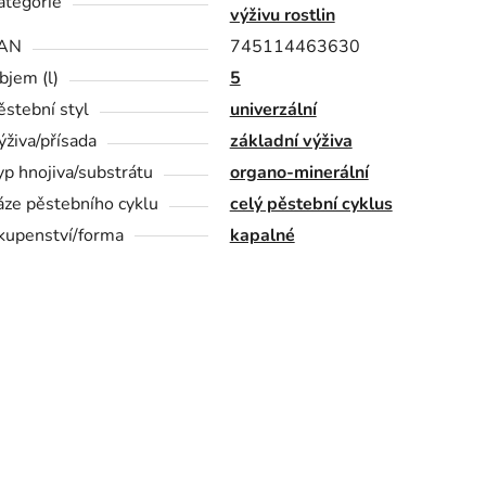
ategorie
výživu rostlin
AN
745114463630
bjem (l)
5
ěstební styl
univerzální
ýživa/přísada
základní výživa
yp hnojiva/substrátu
organo-minerální
áze pěstebního cyklu
celý pěstební cyklus
kupenství/forma
kapalné