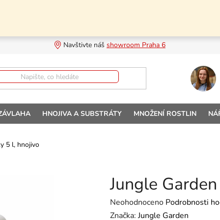
Navštivte náš 
showroom Praha 6
 ZÁVLAHA
HNOJIVA A SUBSTRÁTY
MNOŽENÍ ROSTLIN
NÁ
 5 l, hnojivo
Jungle Garden 
Průměrné hodnocení produktu je
Neohodnoceno
Podrobnosti ho
Značka:
Jungle Garden