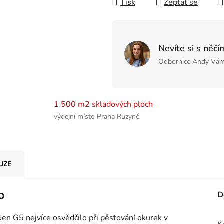
Tisk
Zeptat se
Nevíte si s něčí
Odbornice Andy Vám
1 500 m2 skladových ploch
výdejní místo Praha Ruzyně
UZE
o
D
en G5 nejvíce osvědčilo při pěstování okurek v