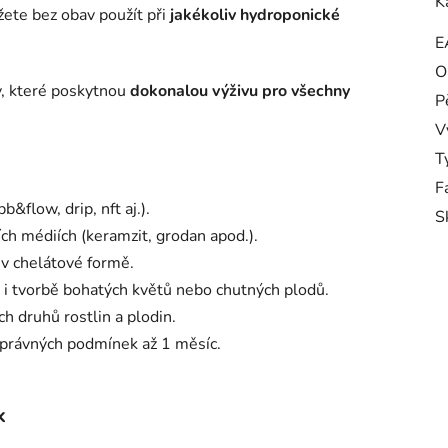
K
te bez obav použít při
jakékoliv hydroponické
E
O
y, které poskytnou
dokonalou výživu pro všechny
P
V
T
F
flow, drip, nft aj.).
S
ch médiích (keramzit, grodan apod.).
 v chelátové formě.
u i tvorbě bohatých květů nebo chutných plodů.
 druhů rostlin a plodin.
 správných podmínek až 1 měsíc.
k