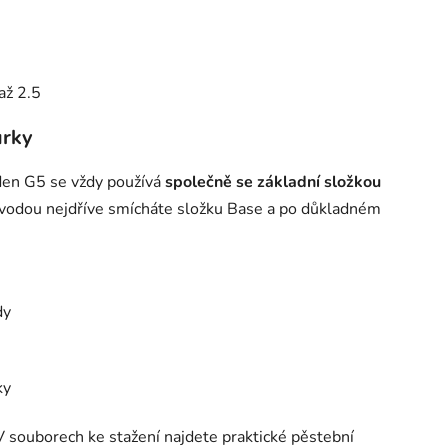
až 2.5
urky
en G5 se vždy používá
společně se základní složkou
S vodou nejdříve smícháte složku Base a po důkladném
dy
ky
 V souborech ke stažení najdete praktické pěstební