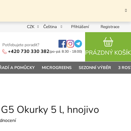
CZK
Čeština
Přihlášení
Registrace
Potřebujete poradit?
NÁKUPN
+420 730 330 382
PRÁZDNÝ KOŠÍK
(po-pá: 8:30 - 18:00)
ŘADÍ A POMŮCKY
MICROGREENS
SEZONNÍ VÝBĚR
3 ROS
G5 Okurky 5 l, hnojivo
 0,0 z 5 hvězdiček.
dnocení