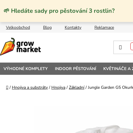
Přejít na obsah
🌱 Hledáte sady pro pěstování 3 rostlin?
Velkoobchod
Blog
Kontakty
Reklamace
VÝHODNÉ KOMPLETY
INDOOR PĚSTOVÁNÍ
KVĚTINÁČE A
Domů
/
Hnojiva a substráty
/
Hnojiva
/
Základní
/
Jungle Garden G5 Okurky