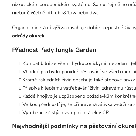
nízkotlakém aeroponickém systému. Samozřejmě ho může
metodě
včetně nft, ebb&flow nebo dwc.
Organo-minerální výživa obsahuje dobře rozpustné živin
odrůdy okurek
.
Přednosti řady Jungle Garden
Kompatibilní se všemi hydroponickými metodami (ebb&
Vhodné pro hydroponické pěstování ve všech inertní
Kromě základních živin obsahuje také stopové prvky
Přispívá k lepšímu vstřebávání živin, zdravému růst
Každé hnojivo je uzpůsobeno požadavkům konkrétních
Velkou předností je, že připravená zálivka vydrží za
Vyrobeno z čistých vstupních látek v ČR.
Nejvhodnější podmínky na pěstování okure