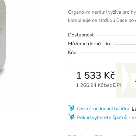
Organo-minerální výživa pro h
kombinuje se složkou Base po c
Dostupnost
Můžeme doručit do:
Kód:
1 533 Kč
1 266,94 Kč bez DPH
Měrná cena:
Diskrétní dodání balíčku.
J
Pokud vyberete špatně -
v