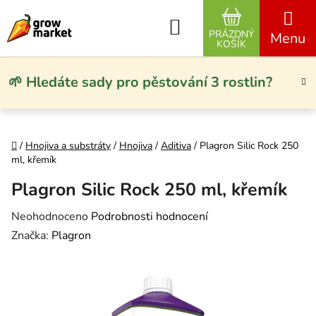
Přejít na obsah
Hledat
PRÁZDNÝ
NÁKUPNÍ KO
KOŠÍK
🌱 Hledáte sady pro pěstování 3 rostlin?
Domů
/
Hnojiva a substráty
/
Hnojiva
/
Aditiva
/
Plagron Silic Rock 250
ml, křemík
Plagron Silic Rock 250 ml, křemík
Průměrné hodnocení produktu je 0,0 z 5 hvězdiček.
Neohodnoceno
Podrobnosti hodnocení
Značka:
Plagron