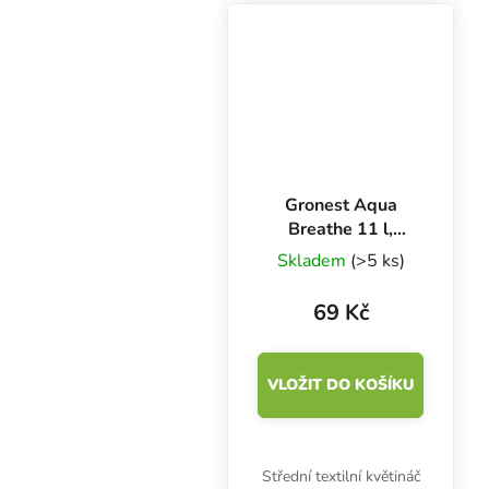
všech substrátech. Silný
kořenový systém,
optimální provzdušnění.
Gronest Aqua
Breathe 11 l,
textilní květináč
Skladem
(>5 ks)
20x20x27 cm
69 Kč
VLOŽIT DO KOŠÍKU
Střední textilní květináč