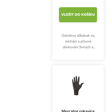
VLOŽIT DO KOŠÍKU
Odměrný džbánek na
míchání a přesná
dávkování živných a
jiných roztoků, objem
60ml. Dílky pro
odměření po 10 ml.
Mercator rukavice