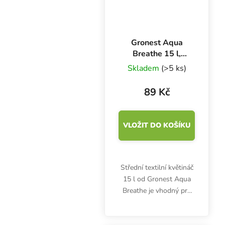
Gronest Aqua
Breathe 15 l,
textilní květináč
Skladem
(>5 ks)
22x22x30 cm
89 Kč
VLOŽIT DO KOŠÍKU
Střední textilní květináč
15 l od Gronest Aqua
Breathe je vhodný pro
indoor i outdoor
pěstování bylinek ve