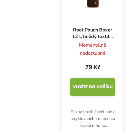
Root Pouch Boxer
12 l, hnědý textilní
květináč 25x21
Momentálně
cm
nedostupné
79 Kč
VLOŽIT DO KOŠÍKU
Pevný texitlní květináč z
recyklovaného materiálu
vydrží mnoho
pěstebních cyklů. Root