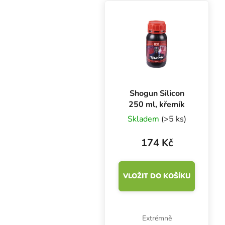
před škůdci a nemocemi.
Shogun Silicon
250 ml, křemík
Skladem
(>5 ks)
174 Kč
VLOŽIT DO KOŠÍKU
Extrémně