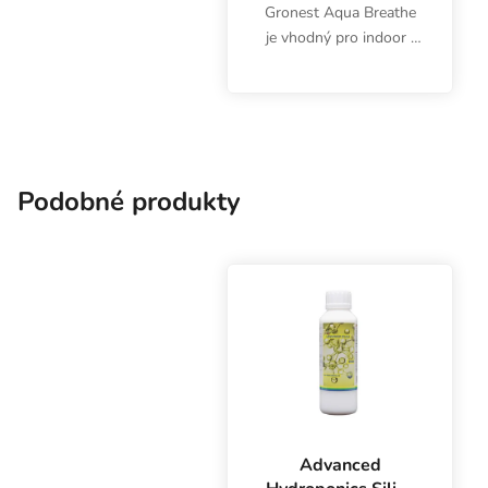
Gronest Aqua Breathe
je vhodný pro indoor i
outdoor pěstování
bylinek ve všech
substrátech. Silný
kořenový systém,
optimální provzdušnění,
objem 11 litrů.
Podobné produkty
Advanced