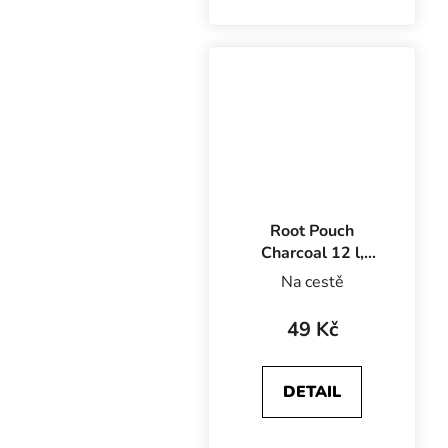
Pouch Boxer 12 l s uchy
zajistí perfektní vývoj
kořenů i skvělou kondici
rostlin a bylinek....
Root Pouch
Charcoal 12 l,
textilní květináč
Na cestě
25.5x11.5 cm
49 Kč
DETAIL