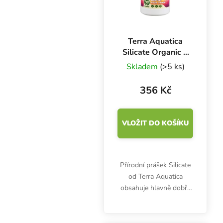
Terra Aquatica
Silicate Organic 1
l. křemík
Skladem
(>5 ks)
356 Kč
VLOŽIT DO KOŠÍKU
Přírodní prášek Silicate
od Terra Aquatica
obsahuje hlavně dobře
rozpustný křemík, který
posiluje
obranyschopnost rostlin