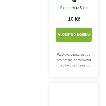
ml
Skladem
(>5 ks)
10 Kč
VLOŽIT DO KOŠÍKU
Plastová pipeta se hodí
pro přesné odměřování
a dávkování hnojiv,
doplňků nebo kyselin.
Pipeta 3 ml nejen pro
pěstitele.