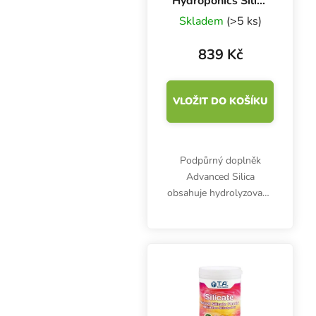
Hydroponics Silica
250 ml
Skladem
(>5 ks)
839 Kč
VLOŽIT DO KOŠÍKU
Podpůrný doplněk
Advanced Silica
obsahuje hydrolyzovaný
a rostlinami snadno
vstřebatelný křemík.
Stimuluje příjem živin,
posiluje buněčné stěny,
chrání před stresem a
plísněmi.