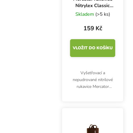
Nitrylex Classic
BLACK L, 100 ks
Skladem
(>5 ks)
159 Kč
VLOŽIT DO KOŠÍKU
Vyšetřovací a
nepudrované nitrilové
rukavice Mercator
Nitrylex Classic BLACK
L, 100 ks. Jsou
klasifikovány jako
zdravotnický výrobek I.
třídy a prostředek
individuální ochrany...