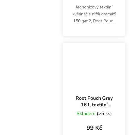
Jednorázový textilní
květináč s nižší gramáží
150 g/m2, Root Pouch
Charcoal, je vhodný pro
hydroponické a indoor
pěstování. Objem 11.36
litru, rozměry 25.5x11.5
cm.
Root Pouch Grey
16 l, textilní
květináč 28x26
Skladem
(>5 ks)
cm
99 Kč