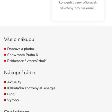
koncentrovaný přípravek
navržený pro maximální
příjem. Shogun Silicon,
křemík, zajišťuje výrazně
zvýšenou pevnost
Zápatí
buněčných stěn rostlin a
tak poskytuje základ
Vše o nákupu
pro...
Doprava a platba
Showroom Praha 6
Reklamace / vrácení zboží
Nákupní rádce
Aktuality
Kalkulačka spotřeby el. energie
Blog
Výrobci