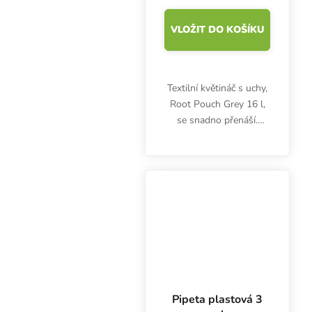
VLOŽIT DO KOŠÍKU
Textilní květináč s uchy,
Root Pouch Grey 16 l,
se snadno přenáší.
Květník zajistí dokonalý
kořenový systém s
mnoha kořenovými
vlásky, zkvalitní příjem
živin, vody a vzduchu
po...
Pipeta plastová 3