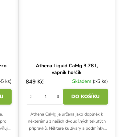
ezo
Athena Liquid CaMg 3.78 l,
vápník hořčík
>5 ks)
849 Kč
Skladem
(>5 ks)
KU
DO KOŠÍKU
e,
Athena CaMg je určena jako doplněk k
 pro
některému z našich dvoudílných tekutých
ivňuje
přípravků. Některé kultivary a podmínky
elkovou
pěstování mohou vyžadovat vyšší dávky