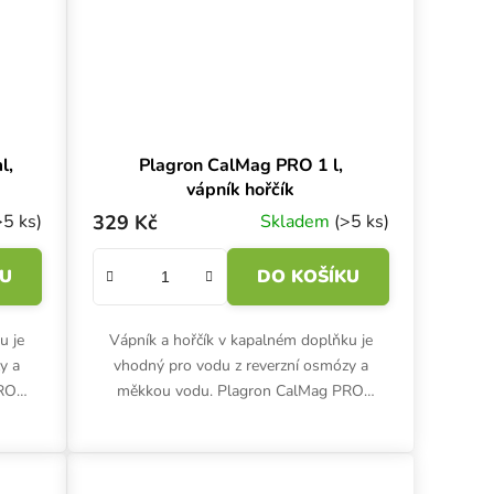
l,
Plagron CalMag PRO 1 l,
vápník hořčík
>5 ks)
329 Kč
Skladem
(>5 ks)
KU
DO KOŠÍKU
u je
Vápník a hořčík v kapalném doplňku je
y a
vhodný pro vodu z reverzní osmózy a
PRO
měkkou vodu. Plagron CalMag PRO
álů ve
zajišťuje vyváženou koncentraci minerálů ve
vodě, hlavně při pěstování...