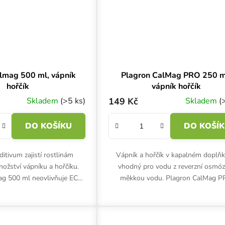
lmag 500 ml, vápník
Plagron CalMag PRO 250 m
hořčík
vápník hořčík
Skladem
(>5 ks)
149 Kč
Skladem
(
DO KOŠÍKU
DO KOŠÍ
itivum zajistí rostlinám
Vápník a hořčík v kapalném doplňk
ožství vápníku a hořčíku.
vhodný pro vodu z reverzní osmóz
ag 500 ml neovlivňuje EC
měkkou vodu. Plagron CalMag 
á se preventivně i při řešení
zajišťuje vyváženou koncentraci miner
ních nedostatků.
vodě, hlavně při pěstování...