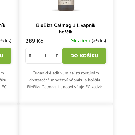
ník
BioBizz Calmag 1 l, vápník
hořčík
>5 ks)
289 Kč
Skladem
(>5 ks)
KU
DO KOŠÍKU
nám
Organické aditivum zajistí rostlinám
íku.
dostatečně množství vápníku a hořčíku.
e EC
BioBizz Calmag 1 l neovlivňuje EC zálivky.
řešení
Používá se preventivně i při řešení akutních
nedostatků.