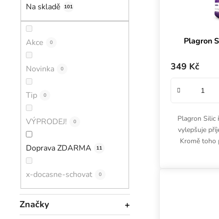
Na skladě
101
Plagron Si
Akce
0
349 Kč
Novinka
0
Tip
0
Plagron Silic
VÝPRODEJ!
0
vylepšuje příj
Kromě toho p
Doprava ZDARMA
11
zvyšuj
x-docasne-schovat
0
Značky