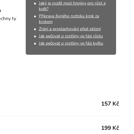
Jaký je rozdíl mezi hnojivy pro růst a
květ?
m
Příprava živného roztoku krok za
echny ty
krokem
Zrání a proplachování před sklizní
Jak pečovat o rostliny ve fázi růstu
Jak pečovat o rostliny ve fázi květu
157 Kč
199 Kč