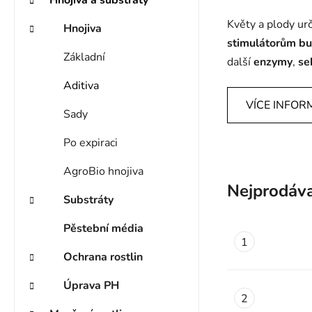
Květy a plody urč
Hnojiva
stimulátorům bu
Základní
další
enzymy
,
se
Aditiva
VÍCE INFOR
Sady
Po expiraci
AgroBio hnojiva
Nejprodáva
Substráty
Pěstební média
Ochrana rostlin
Úprava PH