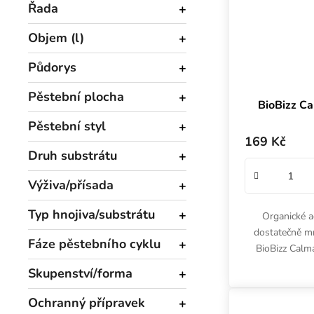
Řada
Objem (l)
Půdorys
Pěstební plocha
BioBizz Ca
Pěstební styl
169 Kč
Druh substrátu
Výživa/přísada
Typ hnojiva/substrátu
Organické ad
dostatečně mn
Fáze pěstebního cyklu
BioBizz Calm
zálivky. Použív
Skupenství/forma
akut
Ochranný přípravek