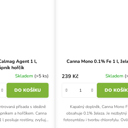
almag Agent 1 l,
Canna Mono 0.1% Fe 1 l, žel
ápník hořčík
Skladem
(>5 ks)
239 Kč
Skladem
(
DO KOŠÍKU
DO KOŠÍ
trovaná přísada s ideálně
Kapalný doplněk, Canna Mono F
pníkem a hořčíkem. Canna
obsahuje 0.1% železa. Je nezbytný
l posiluje rostliny, zvyšuje
fotosyntézu i tvorbu chlorofylu. Ovl
 napomáhá k vyšší kvalitě
fyziologické procesy rostliny a její c