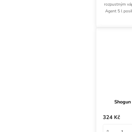
rozpustným vá
Agent 5 l posil
živin, napomá
Upr
Shogun S
324 Kč