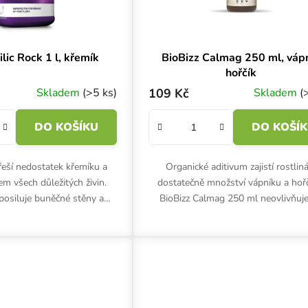
lic Rock 1 l, křemík
BioBizz Calmag 250 ml, váp
hořčík
Skladem
(>5 ks)
109 Kč
Skladem
(
DO KOŠÍKU
DO KOŠÍ
 řeší nedostatek křemíku a
Organické aditivum zajistí rostli
em všech důležitých živin.
dostatečně množství vápníku a hořč
osiluje buněčné stěny a
BioBizz Calmag 250 ml neovlivňuj
e odolnost rostlin.
zálivky. Používá se preventivně i při 
akutních nedostatků.