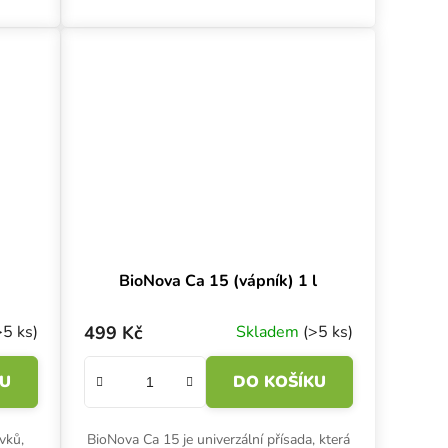
vápníku, hořčíku,...
,
BioNova Ca 15 (vápník) 1 l
>5 ks)
499 Kč
Skladem
(>5 ks)
KU
DO KOŠÍKU
vků,
BioNova Ca 15 je univerzální přísada, která