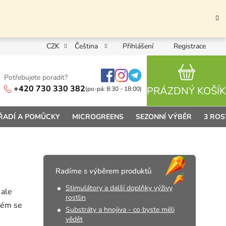
CZK
Čeština
Přihlášení
Registrace
Potřebujete poradit?
NÁKUPN
+420 730 330 382
PRÁZDNÝ KOŠÍK
(po-pá: 8:30 - 18:00)
ŘADÍ A POMŮCKY
MICROGREENS
SEZONNÍ VÝBĚR
3 ROS
Radíme s výběrem produktů
Stimulátory a další doplňky výživy
 ale
rostlin
tém se
Substráty a hnojiva - co byste měli
vědět