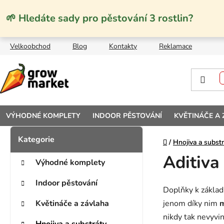
Přejít na obsah
🌱 Hledáte sady pro pěstování 3 rostlin?
Velkoobchod
Blog
Kontakty
Reklamace
VÝHODNÉ KOMPLETY
INDOOR PĚSTOVÁNÍ
KVĚTINÁČE A
Postranní panel
Kategorie
Přeskočit kategorie
Domů
Domů
/
/
Hnojiva a substr
Hnojiva a substr
Aditiva
Výhodné komplety
Indoor pěstování
Doplňky k základn
Květináče a závlaha
jenom díky nim
m
nikdy tak nevyvi
Hnojiva a substráty