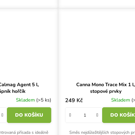
ody. Upravuje...
energii.
almag Agent 5 l,
Canna Mono Trace Mix 1 l
ápník hořčík
stopové prvky
Skladem
(>5 ks)
249 Kč
Skladem
(
DO KOŠÍKU
DO KOŠÍ
trovaná přísada s ideálně
Směs nejdůležitějších stopových pr