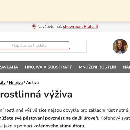
Navštivte náš 
showroom Praha 6
 ZÁVLAHA
HNOJIVA A SUBSTRÁTY
MNOŽENÍ ROSTLIN
NÁ
áty
áty
/
/
Hnojiva
Hnojiva
/
/
Aditiva
Aditiva
 rostlinná výživa
í rostlinné výživě sice nejsou obvykle pro základní růst nutné,
ůžete své pěstování povznést na další úroveň
. Kořenový sys
ne jako s pomocí
kořenového stimulátoru
.