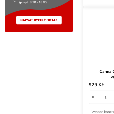
(po-pá: 8:30 - 18:00)
úr
NAPSAT RYCHLÝ DOTAZ
Canna C
v
929 Kč
Vysoce koncen