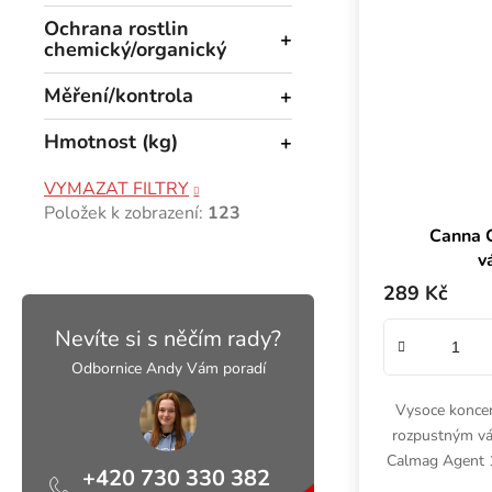
Ochrana rostlin
chemický/organický
Měření/kontrola
Hmotnost (kg)
VYMAZAT FILTRY
Položek k zobrazení:
123
Canna C
v
289 Kč
Nevíte si s něčím rady?
Odbornice Andy Vám poradí
Vysoce koncen
rozpustným vá
Calmag Agent 1 
+420 730 330 382
příjem živin,