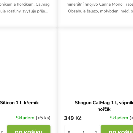
pníkem a hořčíkem. Calmag
minerální hnojivo Canna Mono Trace
uje rostliny, zvyšuje příjem
Obsahuje železo, molybden, měď, b
há k vyšší kvalitě úrody.
zinek. Podporuje enzymatické proce
avuje tvrdost...
rostlině.
ilicon 1 l, křemík
Shogun CalMag 1 l, vápní
hořčík
Skladem
(>5 ks)
349 Kč
Skladem
(
DO KOŠÍKU
DO KOŠÍ