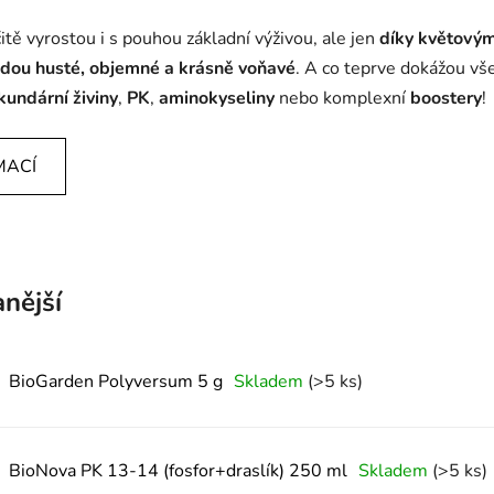
itě vyrostou i s pouhou základní výživou, ale jen
díky květový
dou husté, objemné a krásně voňavé
. A co teprve dokážou vš
kundární živiny
,
PK
,
aminokyseliny
nebo komplexní
boostery
!
MACÍ
nější
BioGarden Polyversum 5 g
Skladem
(>5 ks)
BioNova PK 13-14 (fosfor+draslík) 250 ml
Skladem
(>5 ks)