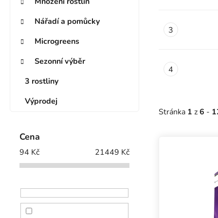
Množení rostlin
Nářadí a pomůcky
Microgreens
Sezonní výběr
3 rostliny
Výprodej
Stránka
1
z
6
-
1
Cena
Výpis prod
94
Kč
21449
Kč