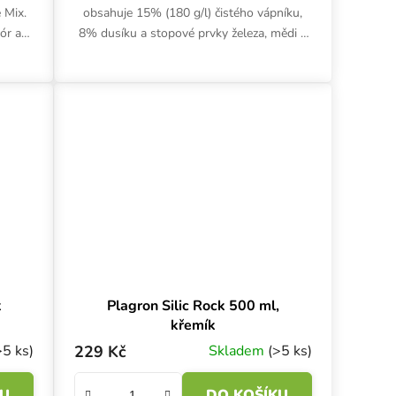
 Mix.
obsahuje 15% (180 g/l) čistého vápníku,
ór a
8% dusíku a stopové prvky železa, mědi a
sy v
manganu. Rychle vstřebatelná přísada
neucpává...
k
Plagron Silic Rock 500 ml,
křemík
>5 ks)
229 Kč
Skladem
(>5 ks)
KU
DO KOŠÍKU