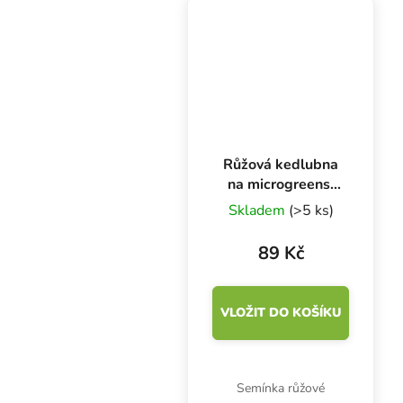
(A, B, C) a minerály
vápník, železo, fosfor....
Růžová kedlubna
na microgreens,
50 g
Skladem
(>5 ks)
89 Kč
VLOŽIT DO KOŠÍKU
Semínka růžové