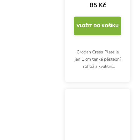
85 Kč
VLOŽIT DO KOŠÍKU
Grodan Cress Plate je
jen 1 cm tenká pěstební
rohož z kvalitní
minerální vlny, která je
určena výhradně pro
pěstování microgreens.
Rozměr 49.5x24x1 cm.