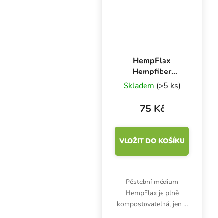
Grodan Cress Plate.
HempFlax
Hempfiber
konopná rohož
Skladem
(>5 ks)
50x24 cm
75 Kč
VLOŽIT DO KOŠÍKU
Pěstební médium
HempFlax je plně
kompostovatelná, jen 7
mm vysoká, rohož z