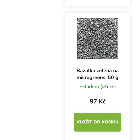
Klíčky jsou bohaté na
vitamíny (A, B1, B2, C,
E) a minerály železo,
draslík, vápník,...
Bazalka zelená na
microgreens, 50 g
Skladem
(>5 ks)
97 Kč
VLOŽIT DO KOŠÍKU