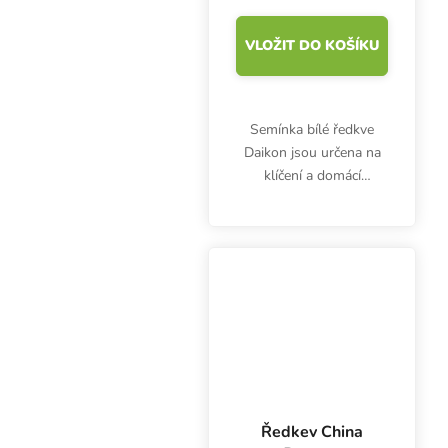
VLOŽIT DO KOŠÍKU
Semínka bílé ředkve
Daikon jsou určena na
klíčení a domácí
pěstování microgreens.
Klíčky jsou bohaté na
vitamíny (A, B1, B2, C,
E) a minerály železo,
draslík, vápník, hořčík,...
Ředkev China