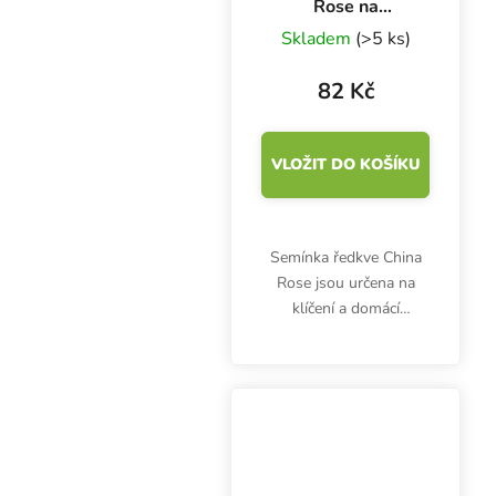
Rose na
microgreens, 100
Skladem
(>5 ks)
g
82 Kč
VLOŽIT DO KOŠÍKU
Semínka ředkve China
Rose jsou určena na
klíčení a domácí
pěstování microgreens.
Klíčky jsou bohaté na
vitamíny (A, B1, B2, C,
E) a minerály železo,
draslík, vápník, hořčík,...