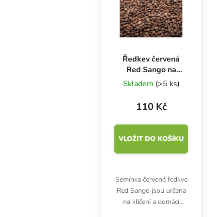
Ředkev červená
Red Sango na
microgreens, 50 g
Skladem
(>5 ks)
110 Kč
VLOŽIT DO KOŠÍKU
Semínka červené ředkve
Red Sango jsou určena
na klíčení a domácí
pěstování microgreens.