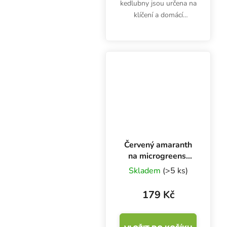
kedlubny jsou určena na
klíčení a domácí
pěstování microgreens.
Klíčky jsou bohaté
hlavně na vitamíny (A,
B1, B3, C) a minerály
draslík, zinek, hořčík a
železo....
Červený amaranth
na microgreens,
50 g
Skladem
(>5 ks)
179 Kč