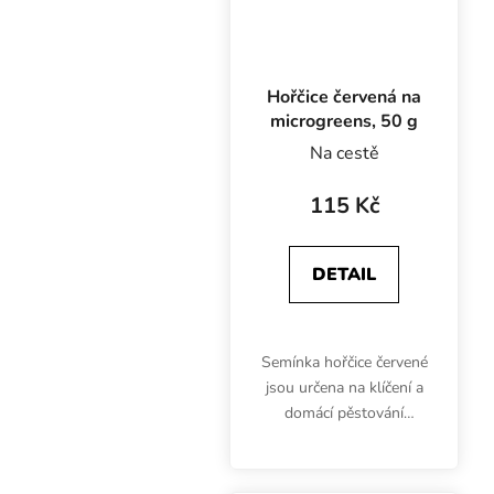
Hořčice červená na
microgreens, 50 g
Na cestě
115 Kč
DETAIL
Semínka hořčice červené
jsou určena na klíčení a
domácí pěstování
microgreens. Výhonky
jsou bohaté hlavně na
uhlohydráty, vitamíny