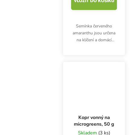
VLOŽIT DO KOŠÍKU
Semínka červeného
amaranthu jsou určena
na klíčení a domácí
pěstování microgreens.
Čerstvé klíčky jsou
bohaté na vitamíny (A,
C) a minerály vápník,
železo, draslík, fosfor....
Kopr vonný na
microgreens, 50 g
Skladem
(3 ks)