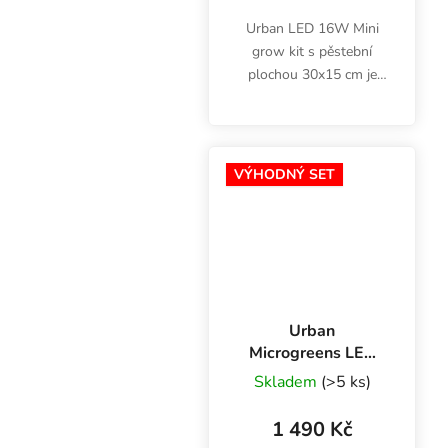
Urban LED 16W Mini
grow kit s pěstební
plochou 30x15 cm je
ideální pro pěstování
microgreens doma v
kuchyni nebo obývacím
pokoji. LED osvětlení s
VÝHODNÝ SET
teplotou chromatičnosti
6400K...
Urban
Microgreens LED
Set, 16W, 6400K,
Skladem
(>5 ks)
s netkanou textilií
a nůžkami
1 490 Kč