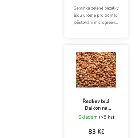
Semínka zelené bazalky
jsou určena pro domácí
pěstování microgreens.
Výhonky jsou bohaté na
vitamíny A, K a minerály
vápník i železo. Nejsou
určena k přímé
konzumaci. Balení...
Ředkev bílá
Daikon na
microgreens, 100
Skladem
(>5 ks)
g
83 Kč