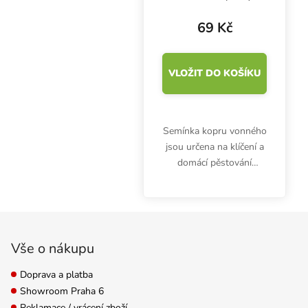
69 Kč
VLOŽIT DO KOŠÍKU
Semínka kopru vonného
jsou určena na klíčení a
domácí pěstování
microgreens. Klíčky jsou
bohaté hlavně na
vitamíny (A, B6, C) a
Zápatí
minerály hořčík, vápník,
železo. Balení obsahuje...
Vše o nákupu
Doprava a platba
Showroom Praha 6
Reklamace / vrácení zboží