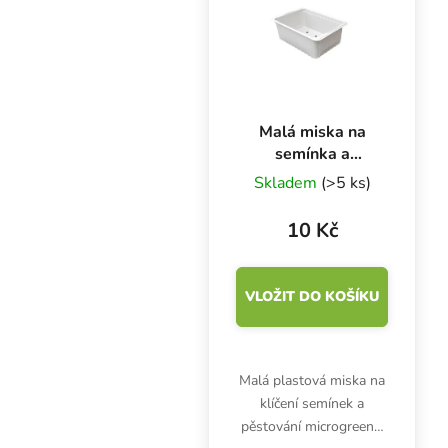
Microgreens Tray bez...
Malá miska na
semínka a
microgreens,
Skladem
(>5 ks)
14.3x9.6x5.1 cm
10 Kč
VLOŽIT DO KOŠÍKU
Malá plastová miska na
klíčení semínek a
pěstování microgreens.