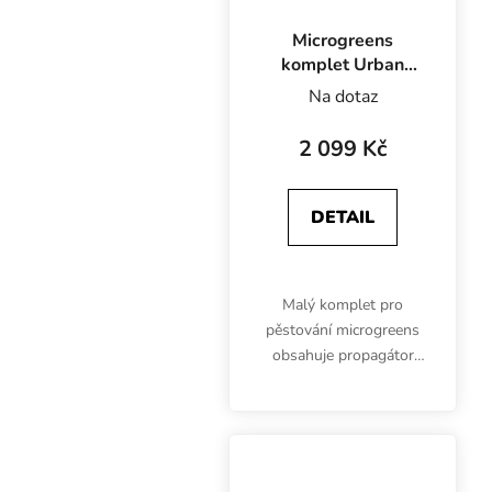
Microgreens
komplet Urban
Small Basic,
Na dotaz
60x40x40 cm
2 099 Kč
DETAIL
Malý komplet pro
pěstování microgreens
obsahuje propagátor
Urban Small o
rozměrech 60x40x40
cm, 1x LED osvětlení na
růst, 1x mechanické
spínací hodiny, 2x