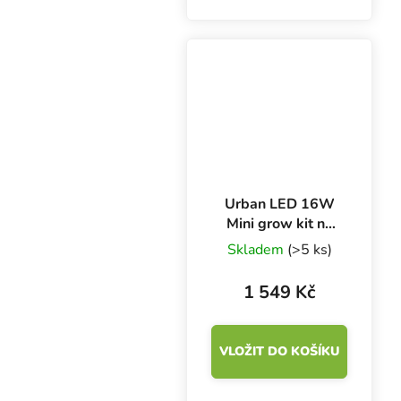
konopných vláken.
Skládá se ze 100%
přírodního konopného
vlákna kvality substrátu
s velmi vzdušnou...
Urban LED 16W
Mini grow kit na
microgreens
Skladem
(>5 ks)
6400K
1 549 Kč
VLOŽIT DO KOŠÍKU