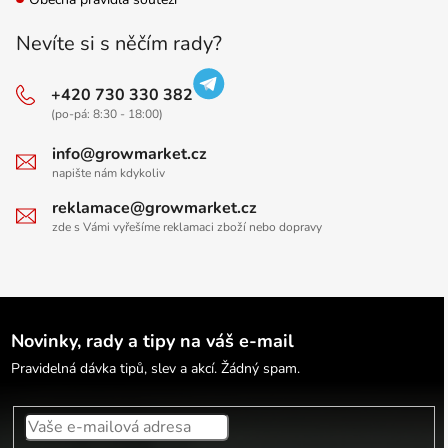
Nevíte si s něčím rady?
+420 730 330 382
(po-pá: 8:30 - 18:00)
info@growmarket.cz
napište nám kdykoliv
reklamace@growmarket.cz
zde s Vámi vyřešíme reklamaci zboží nebo dopravy
Novinky, rady a tipy na váš e-mail
Pravidelná dávka tipů, slev a akcí. Žádný spam.