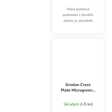
Nízká plastová
podmiska z černého
plastu je speciálně
určena pro pěstování
microgreens. Garland
Microgreens Tray s
drenáží umožní lepší
odvodnění. Rozměry
56x28x3 cm se...
Grodan Cress
Plate Microgreens,
49.5x24x1 cm, 1
Průměrné hodnocení
ks
Skladem
(>5 ks)