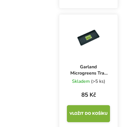
Délka: 14.3 cm, šířka:
9.6 cm, výška: 5.1 cm.
Objem výsevní mističky
je 0.54 litru.
Garland
Microgreens Tray
56x28x3 cm,
Skladem
(>5 ks)
podmiska černá s
drenáží
85 Kč
VLOŽIT DO KOŠÍKU