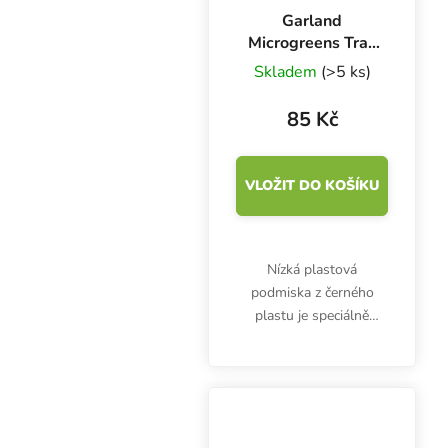
Garland
Microgreens Tray
56x28x3 cm,
Skladem
(>5 ks)
podmiska černá
85 Kč
VLOŽIT DO KOŠÍKU
Nízká plastová
podmiska z černého
plastu je speciálně
určena pro pěstování
microgreens. Garland
Microgreens Tray s
rozměry 56x28x3 cm se
perfektně hodí pro