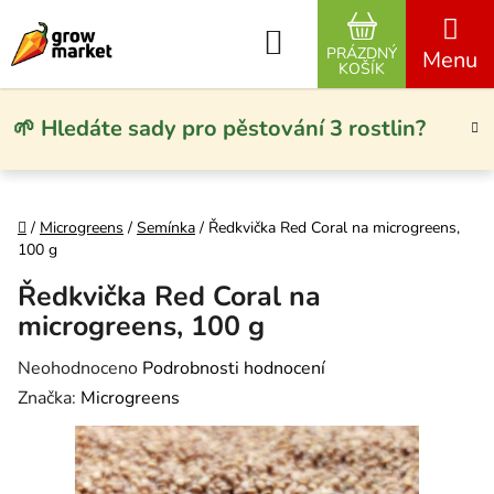
Přejít na obsah
Hledat
PRÁZDNÝ
NÁKUPNÍ KO
KOŠÍK
🌱 Hledáte sady pro pěstování 3 rostlin?
Domů
/
Microgreens
/
Semínka
/
Ředkvička Red Coral na microgreens,
100 g
Ředkvička Red Coral na
microgreens, 100 g
Průměrné hodnocení produktu je 0,0 z 5 hvězdiček.
Neohodnoceno
Podrobnosti hodnocení
Značka:
Microgreens