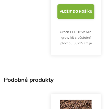
VLOŽIT DO KOŠÍKU
Urban LED 16W Mini
grow kit s pěstební
plochou 30x15 cm je
ideální pro pěstování
microgreens doma v
kuchyni nebo obývacím
pokoji. LED osvětlení s
teplotou chromatičnosti
6400K...
Podobné produkty