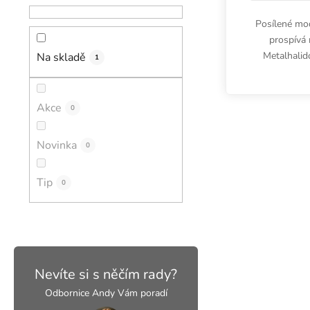
Posílené mo
prospívá 
Metalhali
Na skladě
1
Spectrum 100
8000 K, 70
Akce
0
Novinka
0
Tip
0
Nevíte si s něčím rady?
Odbornice Andy Vám poradí