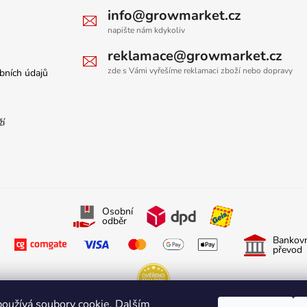
info@growmarket.cz
napište nám kdykoliv
reklamace@growmarket.cz
zde s Vámi vyřešíme reklamaci zboží nebo dopravy
bních údajů
ží
Osobní
odběr
Bankovn
převod
oužívá soubory cookie. Dalším