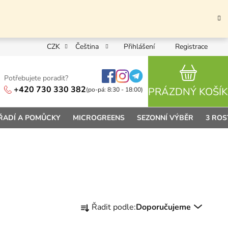
CZK
Čeština
Přihlášení
Registrace
Potřebujete poradit?
NÁKUPN
+420 730 330 382
PRÁZDNÝ KOŠÍK
(po-pá: 8:30 - 18:00)
ŘADÍ A POMŮCKY
MICROGREENS
SEZONNÍ VÝBĚR
3 ROS
Řazení produktů
Řadit podle:
Doporučujeme