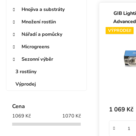
Výpis prod
Hnojiva a substráty
GIB Ligh
Advanced
Množení rostlin
VÝPRODEJ!
Nářadí a pomůcky
Microgreens
Sezonní výběr
3 rostliny
Výprodej
Cena
1 069 Kč
1069
Kč
1070
Kč