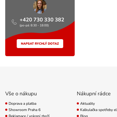
+420 730 330 382
(po-pá: 8:30 - 18:00)
NAPSAT RYCHLÝ DOTAZ
Zápatí
Vše o nákupu
Nákupní rádce
Doprava a platba
Aktuality
Showroom Praha 6
Kalkulačka spotřeby el
Reklamace / vrácení zboží
Blog