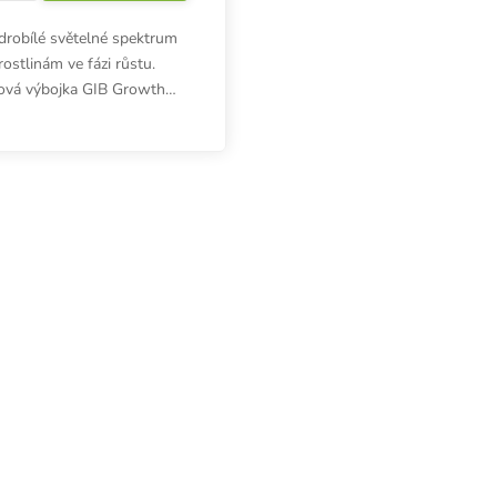
drobílé světelné spektrum
rostlinám ve fázi růstu.
dová výbojka GIB Growth
0W. Teplota chromatičnosti
000 lumenů, 1100 µmol/s.
Ovládací