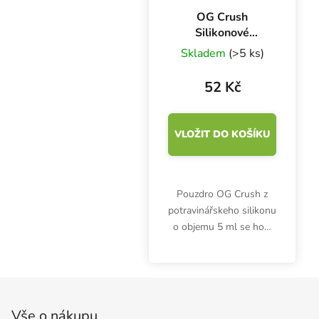
OG Crush
Silikonové
pouzdro velké, 5
Skladem
(>5 ks)
ml
52 Kč
VLOŽIT DO KOŠÍKU
Pouzdro OG Crush z
potravinářskeho silikonu
o objemu 5 ml se hodí
na skladování bylinných
extraktů.
Zápatí
Vše o nákupu