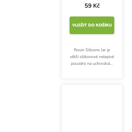
59 Kč
VLOŽIT DO KOŠÍKU
Rosin Silicone Jar je
větší silikonové nelepivé
pouzdro na uchovávání
pylových extraktů.
Objem 11 ml. Různé
barvy.