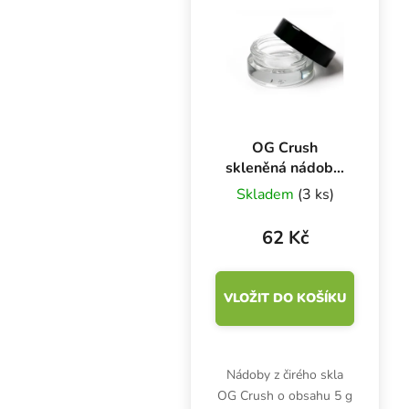
OG Crush
skleněná nádoba,
5 g
Skladem
(3 ks)
62 Kč
VLOŽIT DO KOŠÍKU
Nádoby z čirého skla
OG Crush o obsahu 5 g