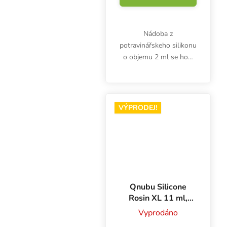
Nádoba z
potravinářskeho silikonu
o objemu 2 ml se hodí
na skladování bylinných
extraktů.
VÝPRODEJ!
Qnubu Silicone
Rosin XL 11 ml,
silikonové pouzdro
Vyprodáno