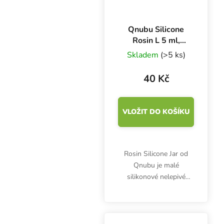
Qnubu Silicone
Rosin L 5 ml,
silikonové pouzdro
Skladem
(>5 ks)
40 Kč
VLOŽIT DO KOŠÍKU
Rosin Silicone Jar od
Qnubu je malé
silikonové nelepivé
pouzdro na uchovávání
pylových extraktů.
Rozměry 32x18 mm.