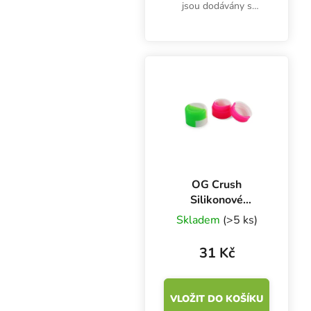
jsou dodávány s
černými víčky.
OG Crush
Silikonové
pouzdro malé, 2
Skladem
(>5 ks)
ml
31 Kč
VLOŽIT DO KOŠÍKU