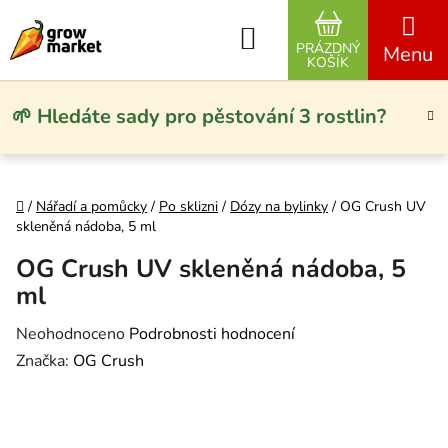
Přejít na obsah
Hledat
PRÁZDNÝ
NÁKUPNÍ KO
KOŠÍK
🌱 Hledáte sady pro pěstování 3 rostlin?
Domů
/
Nářadí a pomůcky
/
Po sklizni
/
Dózy na bylinky
/
OG Crush UV
skleněná nádoba, 5 ml
OG Crush UV skleněná nádoba, 5
ml
Průměrné hodnocení produktu je 0,0 z 5 hvězdiček.
Neohodnoceno
Podrobnosti hodnocení
Značka:
OG Crush