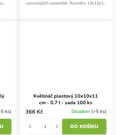
ho
vzrostlejších sazeniček. Rozměry 13x13x13
tru,
cm, objem 1.55 l.
lý
Květináč plastový 10x10x11
cm - 0.7 l - sada 100 ks
>5 ks)
366 Kč
Skladem
(>5 ks)
KU
DO KOŠÍKU