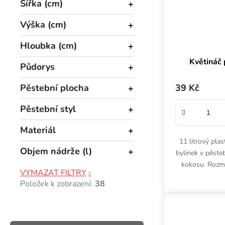
Šířka (cm)
Výška (cm)
Hloubka (cm)
Květináč
Půdorys
39 Kč
Pěstební plocha
Pěstební styl
Materiál
11 litrový pla
Objem nádrže (l)
bylinek v pěste
kokosu. Rozm
VYMAZAT FILTRY
objem 11
Položek k zobrazení:
38