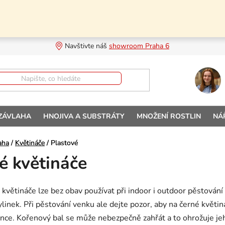
Navštivte náš 
showroom Praha 6
 ZÁVLAHA
HNOJIVA A SUBSTRÁTY
MNOŽENÍ ROSTLIN
NÁ
aha
aha
/
/
Květináče
Květináče
/
/
Plastové
Plastové
é květináče
é květináče lze bez obav používat při indoor i outdoor pěstován
ylinek. Při pěstování venku ale dejte pozor, aby na černé květin
unce. Kořenový bal se může nebezpečně zahřát a to ohrožuje je