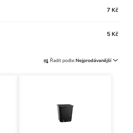
7 Kč
5 Kč
Řazení produktů
Řadit podle:
Nejprodávanější