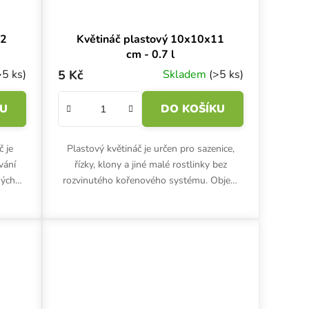
12
Květináč plastový 10x10x11
cm - 0.7 l
>5 ks)
5 Kč
Skladem
(>5 ks)
KU
DO KOŠÍKU
č je
Plastový květináč je určen pro sazenice,
vání
řízky, klony a jiné malé rostlinky bez
ných
rozvinutého kořenového systému. Objem
měry
0.7 l, rozměry 10x10x11 cm.