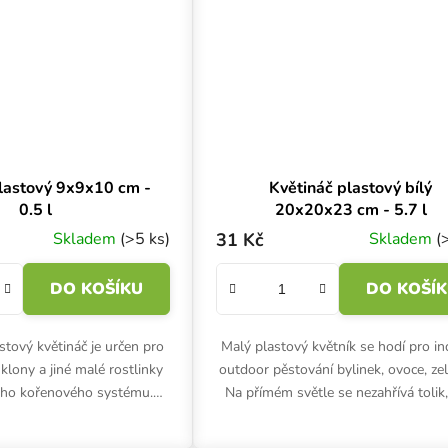
lastový 9x9x10 cm -
Květináč plastový bílý
0.5 l
20x20x23 cm - 5.7 l
Skladem
(>5 ks)
31 Kč
Skladem
(
DO KOŠÍKU
DO KOŠÍ
stový květináč je určen pro
Malý plastový květník se hodí pro in
, klony a jiné malé rostlinky
outdoor pěstování bylinek, ovoce, zel
ého kořenového systému.
Na přímém světle se nezahřívá tolik,
itru, rozměry 9x9x10 cm.
tmavé květináče. Bílý květináč 20x
cm,...