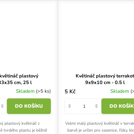
větináč plastový
Květináč plastový terrako
3x35 cm, 25 l
9x9x10 cm - 0.5 l
Skladem
(>5 ks)
5 Kč
Skladem
(
DO KOŠÍKU
DO KOŠÍ
ný plastový květináč z
Velmi malý plastový květináč v terra
 tvrdého plastu je běžně
barvě je určen pro sazenice, řízky, kl