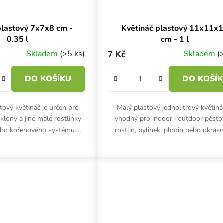
plastový 7x7x8 cm -
Květináč plastový 11x11x
0.35 l
cm - 1 l
Skladem
(>5 ks)
7 Kč
Skladem
(
DO KOŠÍKU
DO KOŠÍ
tový květináč je určen pro
Malý plastový jednolitrový květiná
, klony a jiné malé rostlinky
vhodný pro indoor i outdoor pěsto
ého kořenového systému.
rostlin, bylinek, plodin nebo okras
itru, rozměry 7x7x8 cm..
květin v jakémkoliv substrátu. Roz
11x11x12 cm.