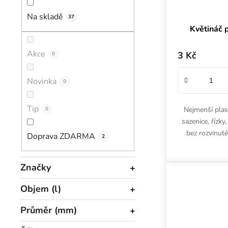
Na skladě
37
Květináč 
Akce
3 Kč
0
Novinka
0
Tip
Nejmenší plas
0
sazenice, řízky
bez rozvinut
Doprava ZDARMA
2
Objem 0.35 l
Značky
Objem (l)
Průměr (mm)