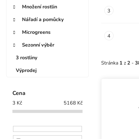
Množení rostlin
Nářadí a pomůcky
Microgreens
Sezonní výběr
3 rostliny
Stránka
1
z
2
-
3
Výprodej
Výpis prod
Cena
3
Kč
5168
Kč