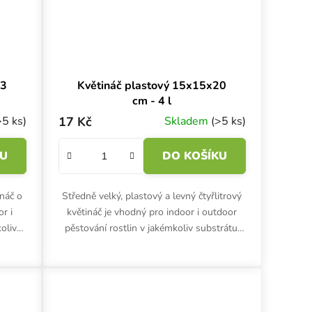
23
Květináč plastový 15x15x20
cm - 4 l
>5 ks)
17 Kč
Skladem
(>5 ks)
KU
DO KOŠÍKU
ináč o
Středně velký, plastový a levný čtyřlitrový
r i
květináč je vhodný pro indoor i outdoor
oliv
pěstování rostlin v jakémkoliv substrátu.
m.
Rozměry 15x15x20 cm.