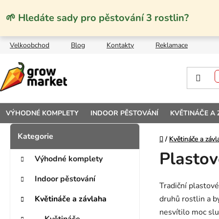
Přejít na obsah
🌱 Hledáte sady pro pěstování 3 rostlin?
Velkoobchod
Blog
Kontakty
Reklamace
VÝHODNÉ KOMPLETY
INDOOR PĚSTOVÁNÍ
KVĚTINÁČE A
Postranní panel
Kategorie
Přeskočit kategorie
Domů
Domů
/
/
Květináče a závl
Květináče a závl
Plastov
Výhodné komplety
Indoor pěstování
Tradiční plastov
Květináče a závlaha
druhů rostlin a b
nesvítilo moc sl
Květináče