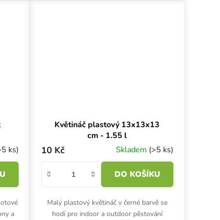
t
Květináč plastový 13x13x13
cm - 1.55 l
>5 ks)
10 Kč
Skladem
(>5 ks)
KU
DO KOŠÍKU
kotové
Malý plastový květináč v černé barvě se
ony a
hodí pro indoor a outdoor pěstování