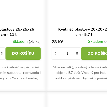
 plastový 25x25x26
Květináč plastový 20x20x
cm - 11 l
cm - 5.7 l
Skladem
(>5 ks)
28 Kč
Skladem
(
DO KOŠÍKU
DO KOŠÍ
stový květináč na pěstování
Středně velký, plastový a levný květ
bním substrátu, rockwoolu i
objemu 5.7 litrů. Vhodný pro indoo
ěry 25x25x26 centimetrů,
outdoor pěstování bylinek v jakémk
 litrů, pružný plast.
substrátu. Rozměry 20x20x23 c