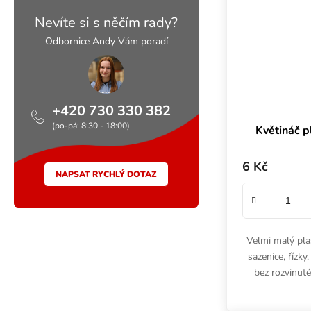
Nevíte si s něčím rady?
Odbornice Andy Vám poradí
+420 730 330 382
(po-pá: 8:30 - 18:00)
Květináč p
6 Kč
NAPSAT RYCHLÝ DOTAZ
Velmi malý pla
sazenice, řízky
bez rozvinut
Objem půl l