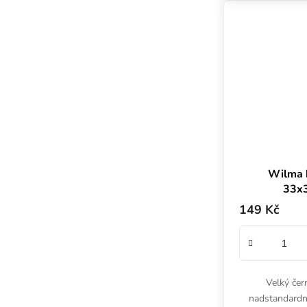
Wilma k
33x3
149 Kč
Velký čer
nadstandardně