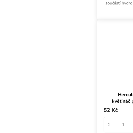
součástí hydr
ale hodí se 
substráty
Hercul
květináč p
52 Kč