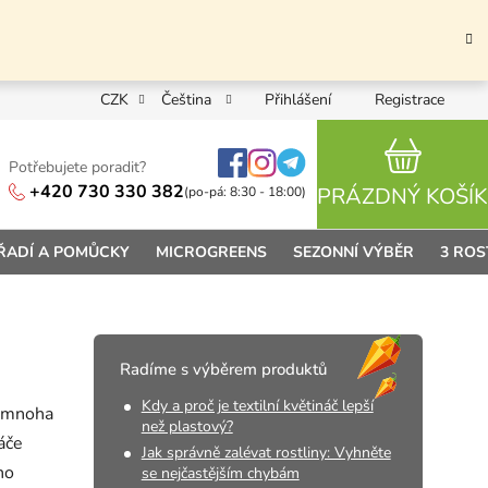
CZK
Čeština
Přihlášení
Registrace
Potřebujete poradit?
NÁKUPN
+420 730 330 382
PRÁZDNÝ KOŠÍK
(po-pá: 8:30 - 18:00)
ŘADÍ A POMŮCKY
MICROGREENS
SEZONNÍ VÝBĚR
3 ROS
Radíme s výběrem produktů
Kdy a proč je textilní květináč lepší
í mnoha
než plastový?
áče
Jak správně zalévat rostliny: Vyhněte
ho
se nejčastějším chybám