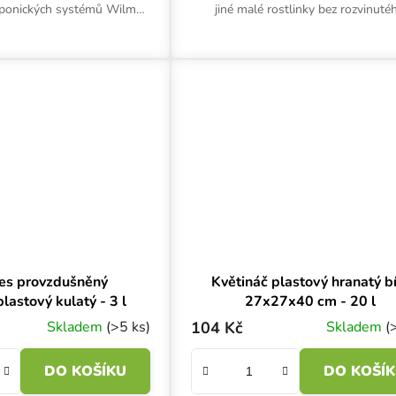
oponických systémů Wilma,
jiné malé rostlinky bez rozvinuté
i pro tradiční pěstování a
kořenového systému. Objem půl li
 v indoor i outdoor...
rozměry 9x9x10 cm.
es provzdušněný
Květináč plastový hranatý bí
lastový kulatý - 3 l
27x27x40 cm - 20 l
Skladem
(>5 ks)
104 Kč
Skladem
(
DO KOŠÍKU
DO KOŠÍ