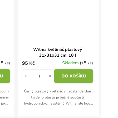
Wilma květináč plastový
31x31x32 cm, 18 l
>5 ks)
95 Kč
Skladem
(>5 ks)
KU
DO KOŠÍKU
door i
Černý plastový květináč z nadstandardně
eniny.
tvrdého plastu je běžně součástí
 jako
hydroponických systémů Wilma, ale hodí
20x23
se i pro tradiční pěstování a substráty v
indoor i outdoor...