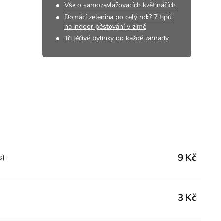
Vše o samozavlažovacích květináčích
Domácí zelenina po celý rok? 7 tipů
na indoor pěstování v zimě
Tři léčivé bylinky do každé zahrady
9 Kč
s)
3 Kč