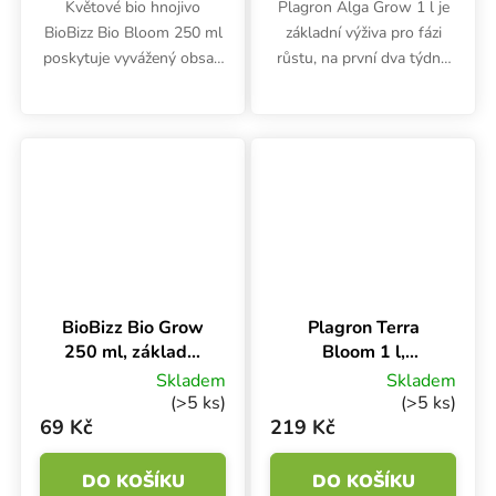
Květové bio hnojivo
Plagron Alga Grow 1 l je
BioBizz Bio Bloom 250 ml
základní výživa pro fázi
poskytuje vyvážený obsah
růstu, na první dva týdny.
organického dusíku,
stimuluje tvorbu
fosforu a draslíku v
chlorofylu a podporuje
poměru 2-7-4. Podporuje
růst kořenů. Používá se do
bujné květy a chutné
zálivky i jako postřik na
plody.
listy....
BioBizz Bio Grow
Plagron Terra
250 ml, základní
Bloom 1 l,
bio hnojivo na růst
základní hnojivo
Skladem
Skladem
na květ
(>5 ks)
(>5 ks)
69 Kč
219 Kč
DO KOŠÍKU
DO KOŠÍKU