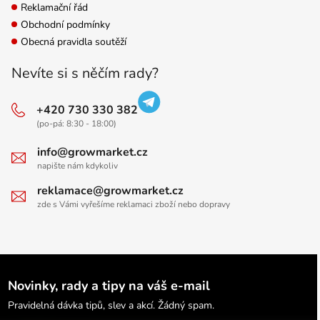
Reklamační řád
Obchodní podmínky
Obecná pravidla soutěží
Nevíte si s něčím rady?
+420 730 330 382
(po-pá: 8:30 - 18:00)
info@growmarket.cz
napište nám kdykoliv
reklamace@growmarket.cz
zde s Vámi vyřešíme reklamaci zboží nebo dopravy
Novinky, rady a tipy na váš e-mail
Pravidelná dávka tipů, slev a akcí. Žádný spam.