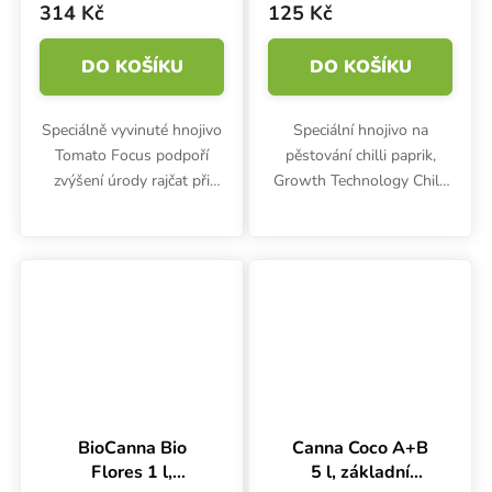
papričky
314 Kč
125 Kč
DO KOŠÍKU
DO KOŠÍKU
Speciálně vyvinuté hnojivo
Speciální hnojivo na
Tomato Focus podpoří
pěstování chilli paprik,
zvýšení úrody rajčat při
Growth Technology Chilli
pěstování na záhoně i na
Focus, podporuje silný a
balkóně. Koncentrovaná
zdravý růst i šťavnatými
výživa je vhodná také pro
papričkami obsypané
okurky, cukety, papriky a...
keříky.
BioCanna Bio
Canna Coco A+B
Flores 1 l,
5 l, základní