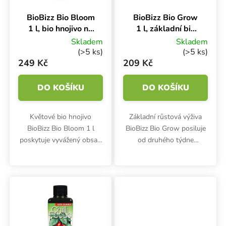
BioBizz Bio Bloom
BioBizz Bio Grow
1 l, bio hnojivo na
1 l, základní bio
květ
hnojivo na růst
Skladem
Skladem
(>5 ks)
(>5 ks)
249 Kč
209 Kč
DO KOŠÍKU
DO KOŠÍKU
Květové bio hnojivo
Základní růstová výživa
BioBizz Bio Bloom 1 l
BioBizz Bio Grow posiluje
poskytuje vyvážený obsah
od druhého týdne
organického dusíku,
kořenový a celkový rozvoj
fosforu a draslíku v
rostlin po celý pěstební
poměru 2-7-4. Podporuje
cyklus. 100% bio hnojivo
bujné květy a chutné
na podporu růstu.
plody.