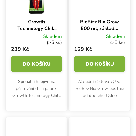
Growth
BioBizz Bio Grow
Technology Chilli
500 ml, základní
Focus 1 l, hnojivo
bio hnojivo na růst
Skladem
Skladem
na chilli papričky
(>5 ks)
(>5 ks)
239 Kč
129 Kč
DO KOŠÍKU
DO KOŠÍKU
Speciální hnojivo na
Základní růstová výživa
pěstování chilli paprik,
BioBizz Bio Grow posiluje
Growth Technology Chilli
od druhého týdne
Focus, podporuje silný a
kořenový a celkový rozvoj
zdravý růst i šťavnatými
rostlin po celý pěstební
papričkami obsypané
cyklus. 100% bio hnojivo
keříky.
na podporu růstu.