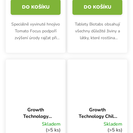
DO KOŠÍKU
DO KOŠÍKU
Speciálně vyvinuté hnojivo
Tablety Biotabs obsahují
Tomato Focus podpoří
všechny důležité živiny a
zvýšení úrody rajčat při
látky, které rostlina
pěstování na záhoně i na
potřebuje po celý pěstební
balkóně. Koncentrovaná
cyklus. Základní výživa na
výživa je vhodná také pro
růst a květ.
okurky, cukety, papriky a...
Growth
Growth
Technology
Technology Chilli
Tomato Focus 1 l,
Focus 300 ml,
Skladem
Skladem
na rajčata
hnojivo na chilli
(>5 ks)
(>5 ks)