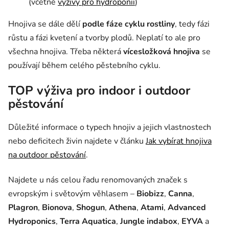
(včetně
výživy pro hydroponii
)
Hnojiva se dále dělí
podle fáze cyklu rostliny
, tedy fázi
růstu a fázi kvetení a tvorby plodů. Neplatí to ale pro
všechna hnojiva. Třeba některá
vícesložková hnojiva
se
používají během celého pěstebního cyklu.
TOP výživa pro indoor i outdoor
pěstování
Důležité informace o typech hnojiv a jejich vlastnostech
nebo deficitech živin najdete v článku
Jak vybírat hnojiva
na outdoor pěstování
.
Najdete u nás celou řadu renomovaných značek s
evropským i světovým věhlasem –
Biobizz
,
Canna
,
Plagron
,
Bionova
,
Shogun
,
Athena
,
Atami
,
Advanced
Hydroponics
,
Terra Aquatica
,
Jungle indabox
,
EYVA
a