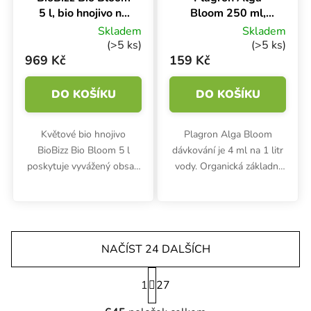
5 l, bio hnojivo na
Bloom 250 ml,
květ
základní hnojivo
Skladem
Skladem
na květ
(>5 ks)
(>5 ks)
969 Kč
159 Kč
DO KOŠÍKU
DO KOŠÍKU
Květové bio hnojivo
Plagron Alga Bloom
BioBizz Bio Bloom 5 l
dávkování je 4 ml na 1 litr
poskytuje vyvážený obsah
vody. Organická základní
organického dusíku,
výživa na bázi mořských
fosforu a draslíku v
řas se používá ve fázi
poměru 2-7-4. Podporuje
květu, od třetího týdne.
bujné květy a chutné
Květové hnojivo obsahuje
plody.
vyvážený...
NAČÍST 24 DALŠÍCH
Stránkování
1
27
Ovládací prvky výpisu