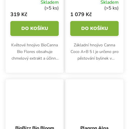
základní hnojivo
hnojivo na růst a
Skladem
Skladem
na květ
květ
(>5 ks)
(>5 ks)
319 Kč
1 079 Kč
DO KOŠÍKU
DO KOŠÍKU
Květové hnojivo BioCanna
Základní hnojivo Canna
Bio Flores obsahuje
Coco A+B 5 l je určeno pro
chmelový extrakt a účinné
pěstování bylinek v
aminokyseliny. Poskytuje
kokosovém substrátu
rostlině biominerály a
nebo rohoži. Používá se v
podporuje rozvoj květu.
růstové i květové fázi.
BioBizz Bio Bloom
Plagron Alga