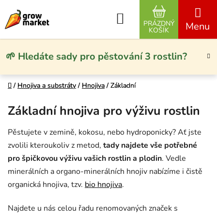
Přejít na obsah
Hledat
PRÁZDNÝ
NÁKUPNÍ KO
KOŠÍK
🌱 Hledáte sady pro pěstování 3 rostlin?
Domů
Domů
/
/
Hnojiva a substráty
Hnojiva a substráty
/
/
Hnojiva
Hnojiva
/
/
Základní
Základní
Základní hnojiva pro výživu rostlin
Pěstujete v zemině, kokosu, nebo hydroponicky? Ať jste
zvolili kteroukoliv z metod,
tady najdete vše potřebné
pro špičkovou výživu vašich rostlin a plodin
. Vedle
minerálních a organo-minerálních hnojiv nabízíme i čistě
organická hnojiva, tzv.
bio hnojiva
.
Najdete u nás celou řadu renomovaných značek s