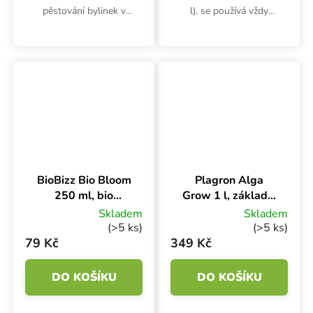
pěstování bylinek v
l), se používá vždy
půdním nebo kokosovém
současně a po celý
substrátu. Bio hnojivo
pěstební cyklus. Kvalitní
podporuje rychlejší růst.
minerální výživa podporuje
optimální růst zelených
částí i...
BioBizz Bio Bloom
Plagron Alga
250 ml, bio
Grow 1 l, základní
hnojivo na květ
hnojivo na růst
Skladem
Skladem
(>5 ks)
(>5 ks)
79 Kč
349 Kč
DO KOŠÍKU
DO KOŠÍKU