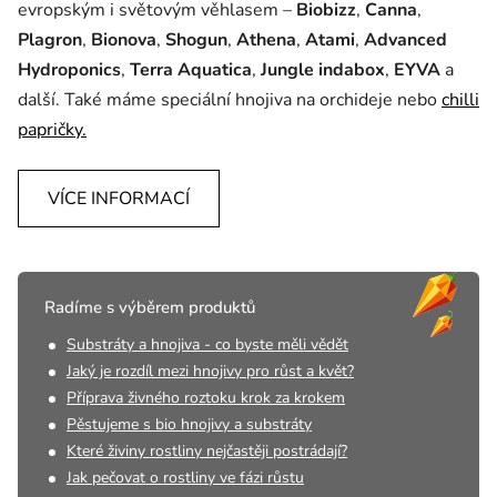
evropským i světovým věhlasem –
Biobizz
,
Canna
,
Plagron
,
Bionova
,
Shogun
,
Athena
,
Atami
,
Advanced
Hydroponics
,
Terra Aquatica
,
Jungle indabox
,
EYVA
a
další. Také máme speciální hnojiva na orchideje nebo
chilli
papričky.
VÍCE INFORMACÍ
Radíme s výběrem produktů
Substráty a hnojiva - co byste měli vědět
Jaký je rozdíl mezi hnojivy pro růst a květ?
Příprava živného roztoku krok za krokem
Pěstujeme s bio hnojivy a substráty
Které živiny rostliny nejčastěji postrádají?
Jak pečovat o rostliny ve fázi růstu