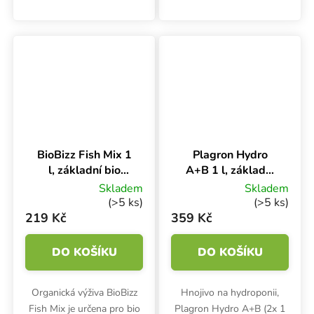
způsobem. Používá se od
pro fázi kvetení. Hnojivo na
třetího týdne. Květové
květ stimuluje úrodnost,
hnojivo obsahuje vyvážený
vylepšuje sklizeň,
poměr NPK živin 3-2-5.
podporuje přirozenou vůni
i...
BioBizz Fish Mix 1
Plagron Hydro
l, základní bio
A+B 1 l, základní
hnojivo na růst
hnojivo na růst a
Skladem
Skladem
květ
(>5 ks)
(>5 ks)
219 Kč
359 Kč
DO KOŠÍKU
DO KOŠÍKU
Organická výživa BioBizz
Hnojivo na hydroponii,
Fish Mix je určena pro bio
Plagron Hydro A+B (2x 1