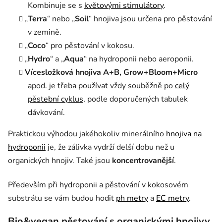
Kombinuje se s
květovými stimulátory
.
„
Terra
“ nebo „
Soil
“ hnojiva jsou určena pro pěstování
v zemině.
„
Coco
“ pro pěstování v kokosu.
„
Hydro
“ a „
Aqua
“ na hydroponii nebo aeroponii.
Vícesložková hnojiva A+B, Grow+Bloom+Micro
apod. je třeba používat vždy souběžně po
celý
pěstební cyklus
, podle doporučených tabulek
dávkování.
Praktickou výhodou jakéhokoliv minerálního
hnojiva na
hydroponii
je, že zálivka vydrží delší dobu než u
organických hnojiv. Také jsou
koncentrovanější
.
Především při hydroponii a pěstování v kokosovém
substrátu se vám budou hodit
ph metry
a
EC metry
.
Bio&vegan pěstování s organickými hnojivy