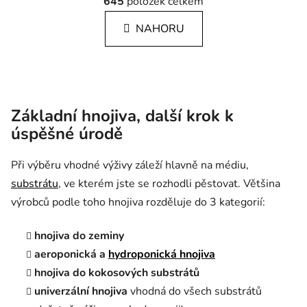
645
položek celkem
NAHORU
Základní hnojiva, další krok k
úspěšné úrodě
Při výběru vhodné výživy záleží hlavně na médiu,
substrátu
, ve kterém jste se rozhodli pěstovat. Většina
výrobců podle toho hnojiva rozděluje do 3 kategorií:
hnojiva do zeminy
aeroponická a
hydroponická hnojiva
hnojiva do kokosových substrátů
univerzální hnojiva
vhodná do všech substrátů