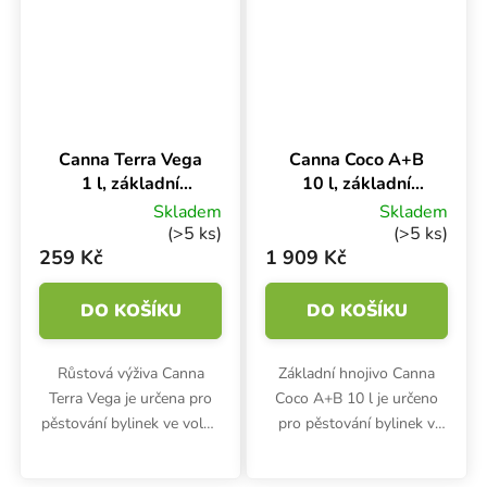
plody.
Canna Terra Vega
Canna Coco A+B
1 l, základní
10 l, základní
hnojivo na růst
hnojivo na růst a
Skladem
Skladem
květ
(>5 ks)
(>5 ks)
259 Kč
1 909 Kč
DO KOŠÍKU
DO KOŠÍKU
Růstová výživa Canna
Základní hnojivo Canna
Terra Vega je určena pro
Coco A+B 10 l je určeno
pěstování bylinek ve volné
pro pěstování bylinek v
zemině i v květináčích s
kokosovém substrátu
půdním substrátem.
nebo rohoži. Používá se v