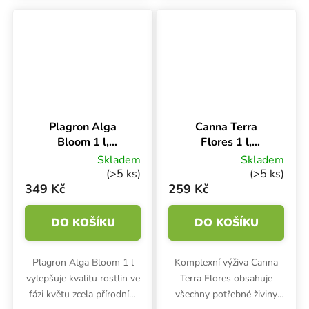
Podporuje růst, rozvoj
růstové i květové fázi.
kořenů a tvorbu dalších
výhonků.
Plagron Alga
Canna Terra
Bloom 1 l,
Flores 1 l,
základní hnojivo
základní hnojivo
Skladem
Skladem
na květ
na květ
(>5 ks)
(>5 ks)
349 Kč
259 Kč
DO KOŠÍKU
DO KOŠÍKU
Plagron Alga Bloom 1 l
Komplexní výživa Canna
vylepšuje kvalitu rostlin ve
Terra Flores obsahuje
fázi květu zcela přírodním
všechny potřebné živiny