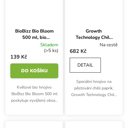
BioBizz Bio Bloom
Growth
500 ml, bio
Technology Chilli
hnojivo na květ
Focus 5 l, hnojivo
Skladem
Na cestě
na chilli papričky
(>5 ks)
682 Kč
139 Kč
DETAIL
DO KOŠÍKU
Speciální hnojivo na
Květové bio hnojivo
pěstování chilli paprik,
BioBizz Bio Bloom 500 ml
Growth Technology Chilli
poskytuje vyvážený obsah
Focus, podporuje silný a
organického dusíku,
zdravý růst i šťavnatými
fosforu a draslíku v
papričkami obsypané
poměru 2-7-4. Podporuje
keříky.
bujné květy a chutné