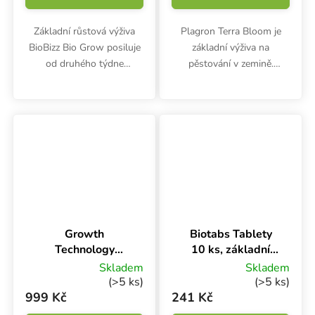
Základní růstová výživa
Plagron Terra Bloom je
BioBizz Bio Grow posiluje
základní výživa na
od druhého týdne
pěstování v zemině.
kořenový a celkový rozvoj
Používá se ve fázi květu.
rostlin po celý pěstební
Hnojivo poskytuje
cyklus. 100% bio hnojivo
rostlinám vyvážený mix
na podporu růstu.
dusíku, fosforu a draslíku
v poměru 2-2-4. Objem...
Growth
Biotabs Tablety
Technology
10 ks, základní
Tomato Focus 5 l,
hnojivo
Skladem
Skladem
na rajčata
(>5 ks)
(>5 ks)
999 Kč
241 Kč